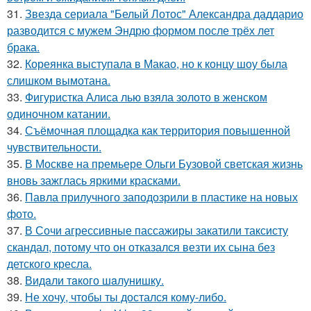
31.
Звезда сериала "Белый Лотос" Александра даддарио
разводится с мужем Эндрю формом после трёх лет
брака.
32.
Кореянка выступала в Макао, но к концу шоу была
слишком вымотана.
33.
Фигуристка Алиса лью взяла золото в женском
одиночном катании.
34.
Съёмочная площадка как территория повышенной
чувствительности.
35.
В Москве на премьере Ольги Бузовой светская жизнь
вновь зажглась яркими красками.
36.
Павла прилучного заподозрили в пластике на новых
фото.
37.
В Сочи агрессивные пассажиры закатили таксисту
скандал, потому что он отказался везти их сына без
детского кресла.
38.
Видaли тaкого шaлунишку.
39.
Не хочу, чтобы ты достался кому-либо.