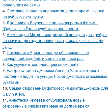
фоне угроз её семье.
4.
Светлана Иванова впервые за долгое время вышла
на публику с супругом.
5.
Дженнифер Лоуренс не получила роль в фильме
"Однажды в Голливуде" из-за внешности.
6.
Александра Митрошина, которой прокуратура требует
назначить три года колонии, выступила с речью в зале
суда.
7.
Поклонники Арианы гранде обеспокоены ее
нездоровой худобой, и уже не в первый раз.
8.
Как улучшить координацию движений?
9.
Раскрыта тайна Джереми Аллена Уайта, которого
постоянно видят на улицах Лос-анджелеса с огромными
букетами.
10.
Самая откровенная фотосессия дакоты Джонсон для
Calvin Klein.
11.
Анастасия ивлеева опубликовала новые
откровенные снимки впервые за долгое время.