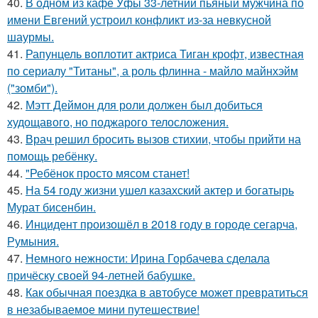
40.
В одном из кафе Уфы 33-летний пьяный мужчина по
имени Евгений устроил конфликт из-за невкусной
шаурмы.
41.
Рапунцель воплотит актриса Тиган крофт, известная
по сериалу "Титаны", а роль флинна - майло майнхэйм
("зомби").
42.
Мэтт Деймон для роли должен был добиться
худощавого, но поджарого телосложения.
43.
Врач решил бросить вызов стихии, чтобы прийти на
помощь ребёнку.
44.
"Ребёнок просто мясом станет!
45.
На 54 году жизни ушел казахский актер и богатырь
Мурат бисенбин.
46.
Инцидент произошёл в 2018 году в городе сегарча,
Румыния.
47.
Немного нежности: Ирина Горбачева сделала
причёску своей 94-летней бабушке.
48.
Как обычная поездка в автобусе может превратиться
в незабываемое мини путешествие!