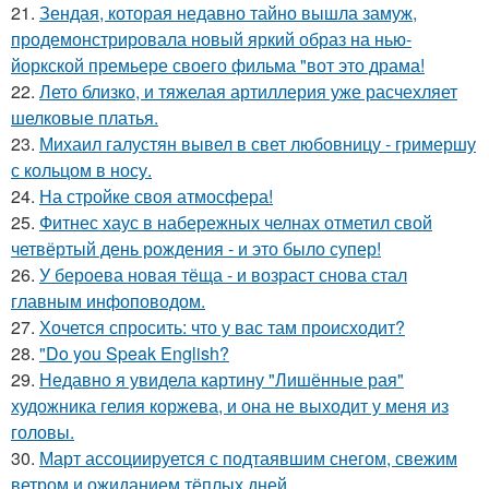
21.
Зендая, которая недавно тайно вышла замуж,
продемонстрировала новый яркий образ на нью-
йоркской премьере своего фильма "вот это драма!
22.
Лето близко, и тяжелая артиллерия уже расчехляет
шелковые платья.
23.
Михаил галустян вывел в свет любовницу - гримершу
с кольцом в носу.
24.
На стройке своя атмосфера!
25.
Фитнес хаус в набережных челнах отметил свой
четвёртый день рождения - и это было супер!
26.
У бероева новая тёща - и возраст снова стал
главным инфоповодом.
27.
Хочется спросить: что у вас там происходит?
28.
"Do you Speak English?
29.
Недавно я увидела картину "Лишённые рая"
художника гелия коржева, и она не выходит у меня из
головы.
30.
Март ассоциируется с подтаявшим снегом, свежим
ветром и ожиданием тёплых дней.