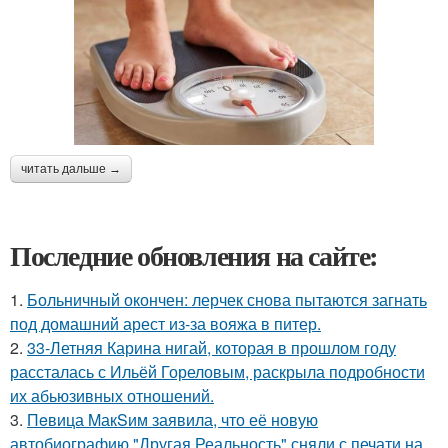
читать дальше →
Последние обновления на сайте:
1.
Больничный окончен: лерчек снова пытаются загнать
под домашний арест из-за вояжа в питер.
2.
33-Летняя Карина нигай, которая в прошлом году
рассталась с Ильёй Гореловым, раскрыла подробности
их абьюзивных отношений.
3.
Пeвица MакSим заявила, что её новую
автобиографию "Другая Реальность" сняли с печати на