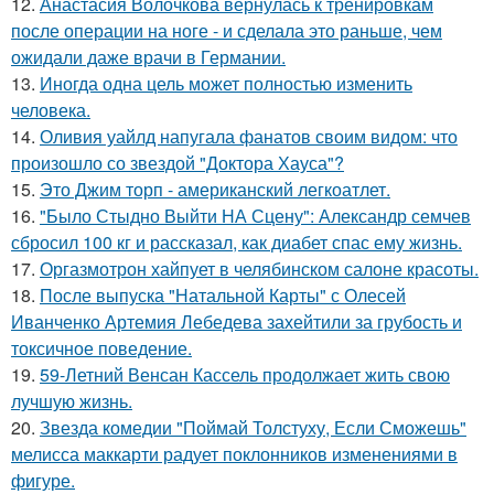
12.
Анастасия Волочкова вернулась к тренировкам
после операции на ноге - и сделала это раньше, чем
ожидали даже врачи в Германии.
13.
Иногда одна цель может полностью изменить
человека.
14.
Оливия уайлд напугала фанатов своим видом: что
произошло со звездой "Доктора Хауса"?
15.
Это Джим торп - американский легкоатлет.
16.
"Было Стыдно Выйти НА Сцену": Александр семчев
сбросил 100 кг и рассказал, как диабет спас ему жизнь.
17.
Оргазмотрон хайпует в челябинском салоне красоты.
18.
После выпуска "Натальной Карты" с Олесей
Иванченко Артемия Лебедева захейтили за грубость и
токсичное поведение.
19.
59-Летний Венсан Кассель продолжает жить свою
лучшую жизнь.
20.
Звезда комедии "Поймай Толстуху, Если Сможешь"
мелисса маккарти радует поклонников изменениями в
фигуре.