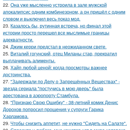
22.
Она уже мысленно устроила в зале мужской
апокалипсис одним комбинезоном, а он пришёл с одним
словом и выключил весь показ мод.
23.
Казалось бы, рутинная встреча, но финал этой
истории просто перешел все мыслимые границы
адекватности.
24.
Джим керри предстал в неожиданном свете.
25.
Виталий гогунский, отец Миланы стар, прекратил
выплачивать алименты.
26.
Хайп любой ценой: когда просмотры важнее
достоинства.
27.
"Задержали по Делу о Запрещённых Веществах" -
звезда сериала "постучись в мою дверь" была
арестована в аэропорту Стамбула.
28.
"Признаю Свою Ошибку" - 38-летний комик Денис
Дорохов попросил прощения у супруги Гарика
Харламова.
29.
Чтобы снизить аппетит, не нужно "Сидеть на Салате".