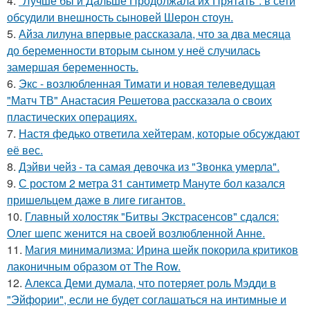
4.
"Лучше бы и Дальше Продолжала их Прятать": в сети
обсудили внешность сыновей Шерон стоун.
5.
Айза лилуна впервые рассказала, что за два месяца
до беременности вторым сыном у неё случилась
замершая беременность.
6.
Экс - возлюбленная Тимати и новая телеведущая
"Матч ТВ" Анастасия Решетова рассказала о своих
пластических операциях.
7.
Настя федько ответила хейтерам, которые обсуждают
её вес.
8.
Дэйви чейз - та самая девочка из "Звонка умерла".
9.
С ростом 2 метра 31 сантиметр Мануте бол казался
пришельцем даже в лиге гигантов.
10.
Главный холостяк "Битвы Экстрасенсов" сдался:
Олег шепс женится на своей возлюбленной Анне.
11.
Магия минимализма: Ирина шейк покорила критиков
лаконичным образом от The Row.
12.
Алекса Деми думала, что потеряет роль Мэдди в
"Эйфории", если не будет соглашаться на интимные и