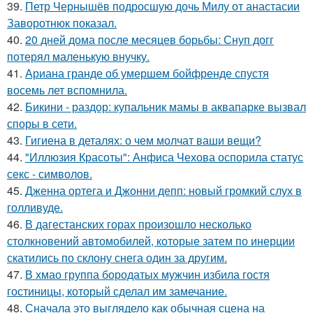
39.
Петр Чернышёв подросшую дочь Милу от анастасии
Заворотнюк показал.
40.
20 дней дома после месяцев борьбы: Снуп догг
потерял маленькую внучку.
41.
Ариана гранде об умершем бойфренде спустя
восемь лет вспомнила.
42.
Бикини - раздор: купальник мамы в аквапарке вызвал
споры в сети.
43.
Гигиена в деталях: о чем молчат ваши вещи?
44.
"Иллюзия Красоты": Анфиса Чехова оспорила статус
секс - символов.
45.
Дженна ортега и Джонни депп: новый громкий слух в
голливуде.
46.
В дагестанских горах произошло несколько
столкновений автомобилей, которые затем по инерции
скатились по склону снега один за другим.
47.
В хмао группа бородатых мужчин избила гостя
гостиницы, который сделал им замечание.
48.
Сначала это выглядело как обычная сцена на