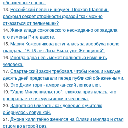
обнаженные сцены.
13.
Российский певец и шоумен Прохор Шаляпин
раскрыл секрет стройности фразой "как можно
отказаться от пельмешек?
14.
Жена влада соколовского неожиданно оправдала
его измены Рите дакоте.
15.
Мария Кожевникова вступилась за авербуха после
скандала: "В 15 лет Лиза Была уже Женщиной".
16.
Иногда одна цель может полностью изменить
человека.
17.
Спартанский закон требовал, чтобы юноши каждые
десять дней представали перед публикой обнаженными.
18.
Это Джим торп - американский легкоатлет.
19.
"Ушло Миллениальство": глюкоза призналась, что
превращается из мультяшки в человека.
20.
Запретная близость: как доверие к учителю
обернулось ловушкой.
21.
Джона хилл тайно женился на Оливии миллар и стал
отцом во второй раз.