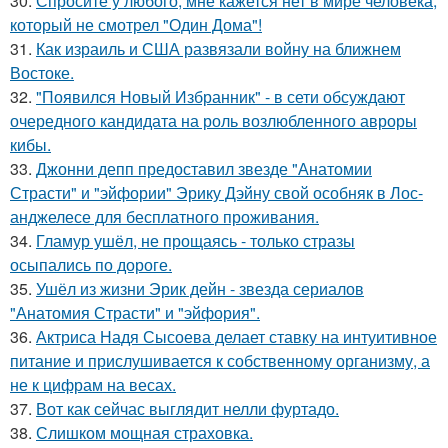
30.
Спросите у любого, мне кажется нет в мире человека,
который не смотрел "Один Дома"!
31.
Как израиль и США развязали войну на ближнем
Востоке.
32.
"Появился Новый Избранник" - в сети обсуждают
очередного кандидата на роль возлюбленного авроры
кибы.
33.
Джонни депп предоставил звезде "Анатомии
Страсти" и "эйфории" Эрику Дэйну свой особняк в Лос-
анджелесе для бесплатного проживания.
34.
Гламур ушёл, не прощаясь - только стразы
осыпались по дороге.
35.
Ушёл из жизни Эрик дейн - звезда сериалов
"Анатомия Страсти" и "эйфория".
36.
Актриса Надя Сысоева делает ставку на интуитивное
питание и прислушивается к собственному организму, а
не к цифрам на весах.
37.
Вот как сейчас выглядит нелли фуртадо.
38.
Слишком мощная страховка.