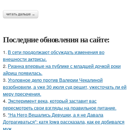
читать дальше →
Последние обновления на сайте:
1.
В сети продолжают обсуждать изменения во
внешности актрисы.
2.
Рианна впервые на публике с младшей дочкой роки
айриш появилась.
3.
Уголовное дело против Валерии Чекалиной
возобновили, а уже 30 июля суд решит, ужесточать ли ей
меру пресечения.
4.
Эксперимент века, который заставит вас
пересмотреть свои взгляды на правильное питание.
5.
"На Него Вешались Девушки, а я не Давала
Дотрагиваться": катя Iowa рассказала, как ее добивался
муж.