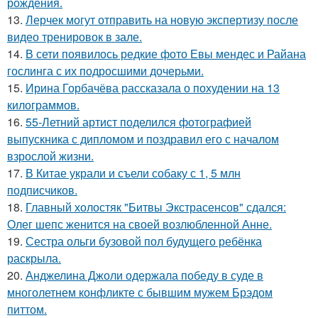
рождения.
13.
Лерчек могут отправить на новую экспертизу после
видео тренировок в зале.
14.
В сети появилось редкие фото Евы мендес и Райана
гослинга с их подросшими дочерьми.
15.
Ирина Горбачёва рассказала о похудении на 13
килограммов.
16.
55-Летний артист поделился фотографией
выпускника с дипломом и поздравил его с началом
взрослой жизни.
17.
В Китае украли и съели собаку с 1, 5 млн
подписчиков.
18.
Главный холостяк "Битвы Экстрасенсов" сдался:
Олег шепс женится на своей возлюбленной Анне.
19.
Сестра ольги бузовой пол будущего ребёнка
раскрыла.
20.
Анджелина Джоли одержала победу в суде в
многолетнем конфликте с бывшим мужем Брэдом
питтом.