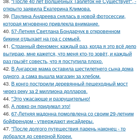
38.
"После 40 лет Волшебных Таблеток не Существует", -
открыто заявила Екатерина Климова.
39.
Паулина Андреева снялась в новой фотосессии,
которая мгновенно привлекла внимание.
40.
57-Летняя Светлана Бондарчук в откровенном
бикини отдыхает на гоа с семьей.
41.
Странный феномен: каждый раз, когда я это всё дело
вытираю, мне кажется, что меня кто-то зовёт, и каждый
раз грызёт совесть, что я поступила плохо.
42.
В Ангарске мама оставила шестилетнего сына дома
одного, а сама вышла магазин за хлебом.
43.
В конго построили деревянный пешеходный мост
через реку за 2 миллиона долларов.
44.
"Это ужасающе и разрушительно!
45.
А ловко он придумал это!
46.
67-Летняя мадонна помолвлена со своим 29-летним
бойфрендом - утверждают инсайдеры.
47.
"После долгого путешествия парень наконец - то
добрался до северной Кореи.