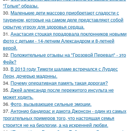
"Голые" образы.
30.
Маленькие дети массово приобретают сладости с
таурином, которые на самом деле представляют собой
скрытую угрозу для здоровья сердца.
31.
Анастасия стоцкая порадовала поклонников новыми
фото с детьми - 14-летним Александром и 8-летней
верой.
32.
Положительные отзывы на "Грозовой Перевал" - это
Фейк?
33.
В 2013 году Тимоти шаламе встречался с Лурдес
Леон, дочерью мадонны.
34.
Почему оперативная память такая дорогая?
35.
Джей александр после пережитого инсульта не
может ходить.
36.
Фото, вызывающее сильные эмоции.
37.
Антонио бандерас и дакота Джонсон - один из самых
трогательных примеров того, что настоящая семья
строится не на биологии, а на искренней любви.