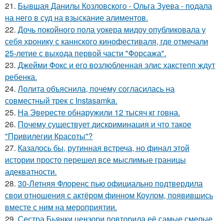
21.
Бывшая Данилы Козловского - Ольга Зуева - подала
на него в суд на взыскание алиментов.
22.
Дочь покойного пола уокера мидоу опубликовала у
себя хронику с каннского кинофестиваля, где отмечали
25-летие с выхода первой части "Форсажа".
23.
Джейми Фокс и его возлюбленная элис хакстепп ждут
ребенка.
24.
Лолита объяснила, почему согласилась на
совместный трек с Instasamka.
25.
На Эвересте обнаружили 12 тысяч кг говна.
26.
Почему существует дискриминация и что такое
"Привилегии Красоты"?
27.
Казалось бы, рутинная встреча, но финал этой
истории просто перешел все мыслимые границы
адекватности.
28.
30-Летняя Флоренс пью официально подтвердила
свои отношения с актёром финном Коулом, появившись
вместе с ним на мероприятии.
29.
Сестра Бьянки цензори повторила её самые смелые