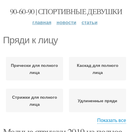
90-60-90 | СПОРТИВНЫЕ ДЕВУШКИ
главная
новости
статьи
Пряди к лицу
Прически для полного
Каскад для полного
лица
лица
Стрижки для полного
Удлиненные пряди
лица
Показать все
Модные стрижки 2019 на полное
Лица с двойным
Прически для круглого