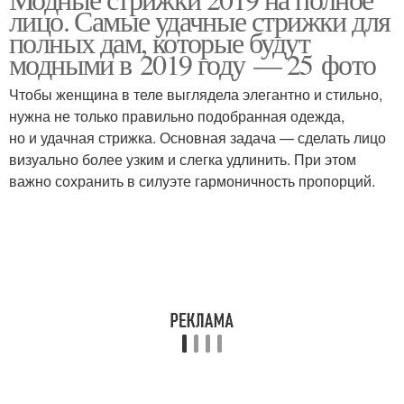
лицо. Самые удачные стрижки для
подбородком
лица
полных дам, которые будут
модными в 2019 году — 25 фото
Чтобы женщина в теле выглядела элегантно и стильно,
Круглое лицо
Квадратное лицо
нужна не только правильно подобранная одежда,
но и удачная стрижка. Основная задача — сделать лицо
визуально более узким и слегка удлинить. При этом
важно сохранить в силуэте гармоничность пропорций.
Волосы для круглого
Женщины с круглым
лица
лицом
Женщины с квадратным
лицом