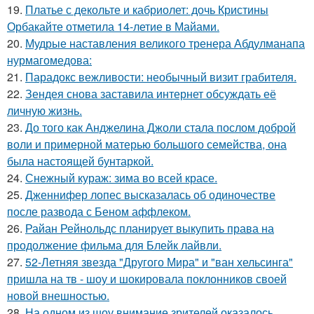
19.
Платье с декольте и кабриолет: дочь Кристины
Орбакайте отметила 14-летие в Майами.
20.
Мудрые наставления великого тренера Абдулманапа
нурмагомедова:
21.
Парадокс вежливости: необычный визит грабителя.
22.
Зендея снова заставила интернет обсуждать её
личную жизнь.
23.
До того как Анджелина Джоли стала послом доброй
воли и примерной матерью большого семейства, она
была настоящей бунтаркой.
24.
Снежный кураж: зима во всей красе.
25.
Дженнифер лопес высказалась об одиночестве
после развода с Беном аффлеком.
26.
Райан Рейнольдс планирует выкупить права на
продолжение фильма для Блейк лайвли.
27.
52-Летняя звезда "Другого Мира" и "ван хельсинга"
пришла на тв - шоу и шокировала поклонников своей
новой внешностью.
28.
На одном из шоу внимание зрителей оказалось