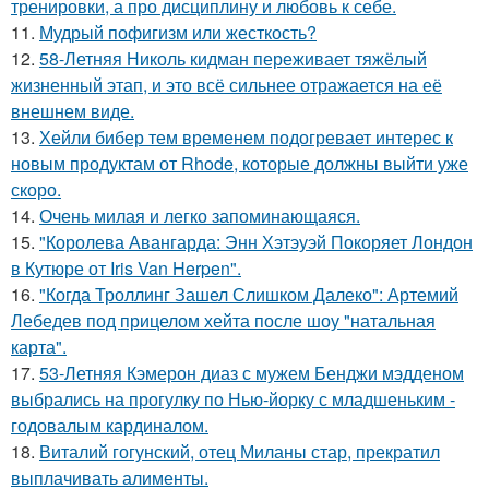
тренировки, а про дисциплину и любовь к себе.
11.
Мудрый пофигизм или жесткость?
12.
58-Летняя Николь кидман переживает тяжёлый
жизненный этап, и это всё сильнее отражается на её
внешнем виде.
13.
Хейли бибер тем временем подогревает интерес к
новым продуктам от Rhode, которые должны выйти уже
скоро.
14.
Очень милая и легко запоминающаяся.
15.
"Королева Авангарда: Энн Хэтэуэй Покоряет Лондон
в Кутюре от Iris Van Herpen".
16.
"Когда Троллинг Зашел Слишком Далеко": Артемий
Лебедев под прицелом хейта после шоу "натальная
карта".
17.
53-Летняя Кэмерон диаз с мужем Бенджи мэдденом
выбрались на прогулку по Нью-йорку с младшеньким -
годовалым кардиналом.
18.
Виталий гогунский, отец Миланы стар, прекратил
выплачивать алименты.