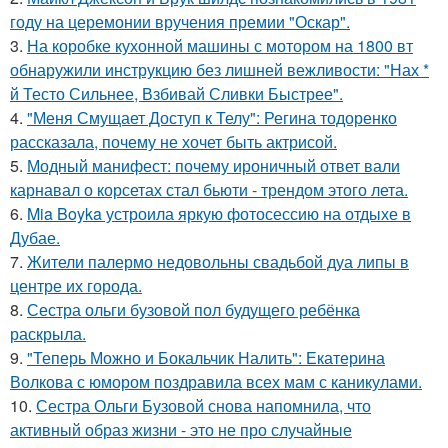
году на церемонии вручения премии "Оскар".
3.
На коробке кухонной машины с мотором на 1800 вт
обнаружили инструкцию без лишней вежливости: "Нах *
й Тесто Сильнее, Взбивай Сливки Быстрее".
4.
"Меня Смущает Доступ к Телу": Регина тодоренко
рассказала, почему не хочет быть актрисой.
5.
Модный манифест: почему ироничный ответ вали
карнавал о корсетах стал бьюти - трендом этого лета.
6.
Mia Boyka устроила яркую фотосессию на отдыхе в
Дубае.
7.
Жители палермо недовольны свадьбой дуа липы в
центре их города.
8.
Сестра ольги бузовой пол будущего ребёнка
раскрыла.
9.
"Теперь Можно и Бокальчик Налить": Екатерина
Волкова с юмором поздравила всех мам с каникулами.
10.
Сестра Ольги Бузовой снова напомнила, что
активный образ жизни - это не про случайные