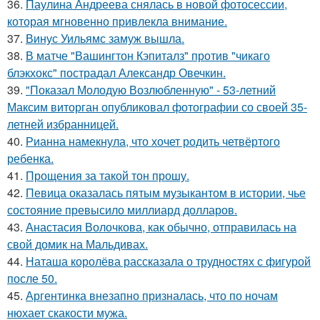
36.
Паулина Андреева снялась в новой фотосессии,
которая мгновенно привлекла внимание.
37.
Винус Уильямс замуж вышла.
38.
В матче "Вашингтон Кэпиталз" против "чикаго
блэкхокс" пострадал Александр Овечкин.
39.
"Показал Молодую Возлюбленную" - 53-летний
Максим виторган опубликовал фотографии со своей 35-
летней избранницей.
40.
Рианна намекнула, что хочет родить четвёртого
ребенка.
41.
Прощения за такой тон прошу.
42.
Певица оказалась пятым музыкантом в истории, чье
состояние превысило миллиард долларов.
43.
Анастасия Волочкова, как обычно, отправилась на
свой домик на Мальдивах.
44.
Наташа королёва рассказала о трудностях с фигурой
после 50.
45.
Аргентинка внезапно призналась, что по ночам
нюхает скакости мужа.