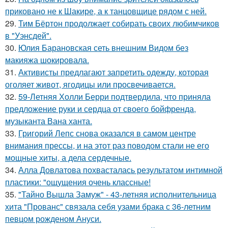
приковано не к Шакире, а к танцовщице рядом с ней.
29.
Тим Бёртон продолжает собирать своих любимчиков
в "Уэнсдей".
30.
Юлия Барановская сеть внешним Видом без
макияжа шокировала.
31.
Активисты предлагают запретить одежду, которая
оголяет живот, ягодицы или просвечивается.
32.
59-Летняя Холли Берри подтвердила, что приняла
предложение руки и сердца от своего бойфренда,
музыканта Вана ханта.
33.
Григорий Лепс снова оказался в самом центре
внимания прессы, и на этот раз поводом стали не его
мощные хиты, а дела сердечные.
34.
Алла Довлатова похвасталась результатом интимной
пластики: "ощущения очень классные!
35.
"Тайно Вышла Замуж" - 43-летняя исполнительница
хита "Прованс" связала себя узами брака с 36-летним
певцом рожденом Ануси.