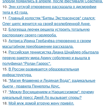
элорди появились в апреле, после фестиваля Coachella.
10.
Энн хэтэуэй откровенно рассказала о дисморфии
тела в 43 года.
11.
Главный холостяк "Битвы Экстрасенсов" сдался:
Олег шепс женится на своей возлюбленной Анне.
12.
Блогерша лерчек решила устроить тотальную
распродажу своего гардероба.
13.
Актриса Ирина Горбачёва откровенно о своем
масштабном преображении рассказала.
14.
Российская теннисистка Диана Шнайдер обыграла
первую ракетку мира Арину соболенко и вышла в
полуфинал "Ролан Гаррос".
15.
В России развивается образовательная
инфраструктура.
16.
"Магия Фламенко и Ледяная Вода": радикальные
бьюти - правила Пенелопы Крус.
17.
"Между Восхищением и Нарциссизмом": почему
идеальный пресс Джей Ло вызывает споры?
18.
Мой муж домой вторую жену привёл.