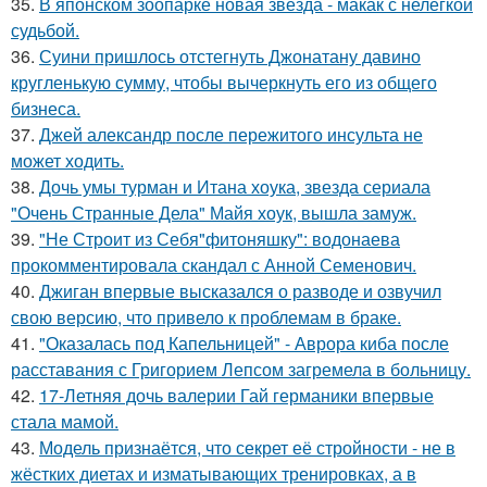
35.
В японском зоопарке новая звезда - макак с нелёгкой
судьбой.
36.
Суини пришлось отстегнуть Джонатану давино
кругленькую сумму, чтобы вычеркнуть его из общего
бизнеса.
37.
Джей александр после пережитого инсульта не
может ходить.
38.
Дочь умы турман и Итана хоука, звезда сериала
"Очень Странные Дела" Майя хоук, вышла замуж.
39.
"Не Строит из Себя"фитоняшку": водонаева
прокомментировала скандал с Анной Семенович.
40.
Джиган впервые высказался о разводе и озвучил
свою версию, что привело к проблемам в браке.
41.
"Оказалась под Капельницей" - Аврора киба после
расставания с Григорием Лепсом загремела в больницу.
42.
17-Летняя дочь валерии Гай германики впервые
стала мамой.
43.
Модель признаётся, что секрет её стройности - не в
жёстких диетах и изматывающих тренировках, а в