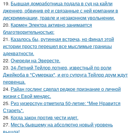
19.
Бывшая домработница подала в суд на кайли
дженнер, обвинив её и связанные с ней компании в
дискриминации, травле и незаконном увольнении.
20.
Кармен Электра активно занимается
благотворительностью:
21.
Казалось бы, рутинная встреча, но финал этой
истории просто перешел все мыслимые границы
адекватности.
22.
Очереди на Эвересте.
23.
34-Летний Тейлор лотнер, известный по роли
Джейкоба в "Сумерках", и его супруга Тейлор доум ждут
первенца.
24.
Райан гослинг сделал редкое признание о личной
жизни с Евой мендес.
25.
Риз уизерспун отметила 50-летие: "Мне Нравится
Стареть".
26.
Когда закон против чести идет.
27.
Месть бывшему на абсолютно новый уровень
вышла!