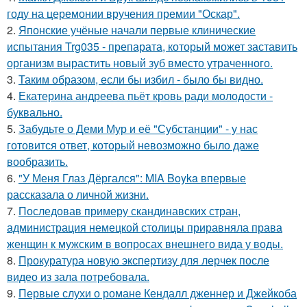
году на церемонии вручения премии "Оскар".
2.
Японские учёные начали первые клинические
испытания Trg035 - препарата, который может заставить
организм вырастить новый зуб вместо утраченного.
3.
Таким образом, если бы избил - было бы видно.
4.
Екатерина андреева пьёт кровь ради молодости -
буквально.
5.
Забудьте о Деми Мур и её "Субстанции" - у нас
готовится ответ, который невозможно было даже
вообразить.
6.
"У Меня Глаз Дёргался": MIA Boyka впервые
рассказала о личной жизни.
7.
Последовав примеру скандинавских стран,
администрация немецкой столицы приравняла права
женщин к мужским в вопросах внешнего вида у воды.
8.
Прокуратура новую экспертизу для лерчек после
видео из зала потребовала.
9.
Первые слухи о романе Кендалл дженнер и Джейкоба