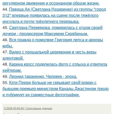
регулярном движении и осознанном образе жизни.
44.
Певица Ая (Светлана Назаренко) из группы "город
312" впервые появилась на сцене после тяжёлого
инсульта и почти трёхлетнего перерыва.
45.
Светлана Пермякова, помирилась с отцом своей
дочери - продюсером Максимом Скрябиным.
46.
Вся правда о помолвке Григория лепса и авроры
кибы.
47.
Видео с прощальной церемонии в честь веры
алентовой.
48.
Карина кросс поделилась фото с отдыха и ответила
хейтерам.
49.
Леонид тараненко. Человек - эпоха.
50.
Кэти Перри больше не скрывает свой роман с
бывшим премьер-министром Канады Джастином трюдо
и публикует их совместные фотографии.
© 2026 90-60-90 | Спортивные девушки