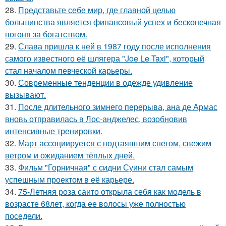
28.
Представьте себе мир, где главной целью
большинства является финансовый успех и бесконечная
погоня за богатством.
29.
Слава пришла к ней в 1987 году после исполнения
самого известного её шлягера "Joe Le Taxi", который
стал началом певческой карьеры.
30.
Современные тенденции в одежде удивление
вызывают.
31.
После длительного зимнего перерыва, ана де Армас
вновь отправилась в Лос-анджелес, возобновив
интенсивные тренировки.
32.
Март ассоциируется с подтаявшим снегом, свежим
ветром и ожиданием тёплых дней.
33.
Фильм "Горничная" с сидни Суини стал самым
успешным проектом в её карьере.
34.
75-Летняя роза саито открыла себя как модель в
возрасте 68лет, когда ее волосы уже полностью
поседели.