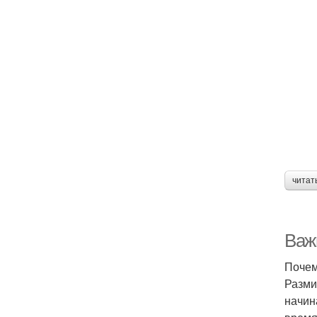
читат
Важн
Почем
Разми
начин