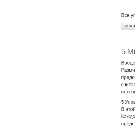
Все у
читат
5-М
Введ
Разми
предо
счита
полез
5 Упр
В это
Каждо
предс