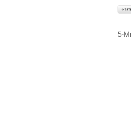
читат
5-М