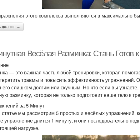
пражнения этого комплекса выполняются в максимально быс
ь дальше →
инутная Весёлая Разминка: Стань Готов к
ение
нка — это важная часть любой тренировки, которая помогае
твратить травмы и повысить эффективность упражнений. Од
я его слишком долгим или скучным. Но что если вы узнаете,
ную разминку, которая не только подготовит ваше тело к т
ажнений за 5 Минут
й статье мы рассмотрим 5 простых и весёлых упражнений, к
е упражнение длится 1 минуту, и они последовательно по
тоящей нагрузке.