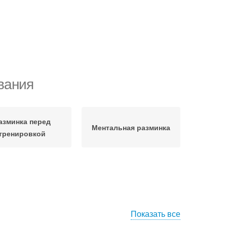
вания
азминка перед
Ментальная разминка
тренировкой
Показать все