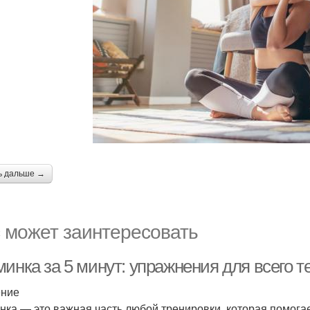
ь дальше →
 может заинтересовать
инка за 5 минут: упражнения для всего т
ение
нка — это важная часть любой тренировки, которая помогае