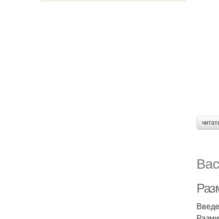
читат
Вас
Разм
Введ
Разми