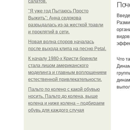
салатов.
Поч
"Я уже год Пытаюсь Просто
Введ
Выжить": Анна седокова
Разми
разрыдалась из-за жесткой травли
орган
и проклятий в сети.
видов
Новая волна споров началась
эффек
после выхода клипа на песню Petal.
Что т
К началу 1980-х Кристи бринкли
Динам
стала лицом американского
групп
моделинга и главным воплощением
динам
естественной привлекательности.
выпол
Пальто по колено с какой обувью
носить. Пальто до колена, выше
колена и ниже колена – подбираем
обувь для каждого случая