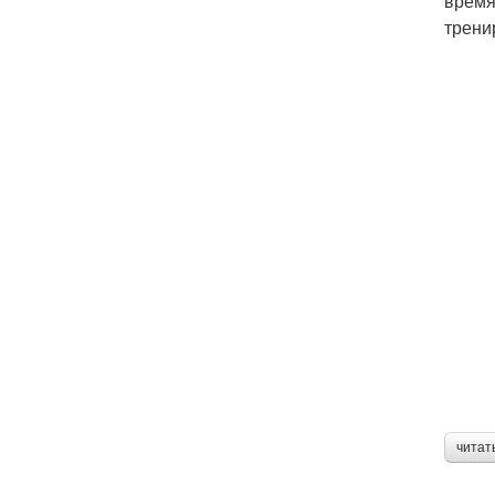
время
трени
читат