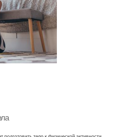
ела
т подготовить тело к физической активности,