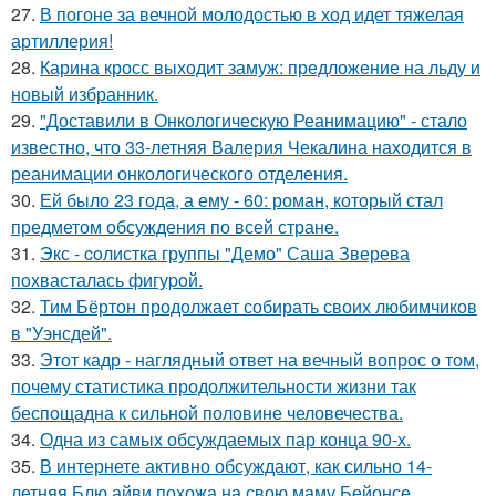
27.
В погоне за вечной молодостью в ход идет тяжелая
артиллерия!
28.
Карина кросс выходит замуж: предложение на льду и
новый избранник.
29.
"Доставили в Онкологическую Реанимацию" - стало
известно, что 33-летняя Валерия Чекалина находится в
реанимации онкологического отделения.
30.
Ей было 23 года, а ему - 60: роман, который стал
предметом обсуждения по всей стране.
31.
Экс - coлистка группы "Демо" Саша Зверева
пoхвасталась фигуpoй.
32.
Тим Бёртон продолжает собирать своих любимчиков
в "Уэнсдей".
33.
Этот кадр - наглядный ответ на вечный вопрос о том,
почему статистика продолжительности жизни так
беспощадна к сильной половине человечества.
34.
Одна из самых обсуждаемых пар конца 90-х.
35.
В интернете активно обсуждают, как сильно 14-
летняя Блю айви похожа на свою маму Бейонсе.