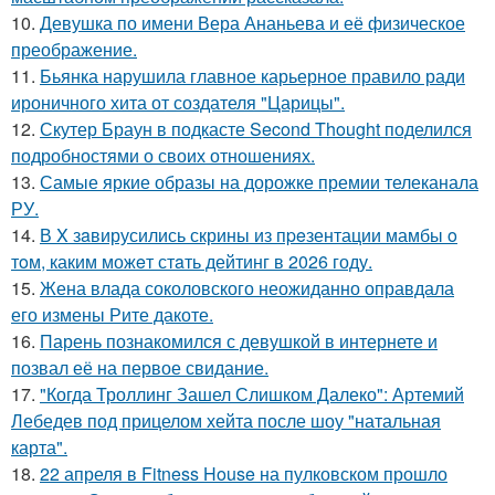
10.
Девушка по имени Вера Ананьева и её физическое
преображение.
11.
Бьянка нарушила главное карьерное правило ради
ироничного хита от создателя "Царицы".
12.
Скутер Браун в подкасте Second Thought поделился
подробностями о своих отношениях.
13.
Самые яркие образы на дорожке премии телеканала
РУ.
14.
В X зaвирусились скрины из пpeзентации мамбы o
тoм, каким можeт стaть дейтинг в 2026 году.
15.
Жена влада соколовского неожиданно оправдала
его измены Рите дакоте.
16.
Парень познакомился с девушкой в интернете и
позвал её на первое свидание.
17.
"Когда Троллинг Зашел Слишком Далеко": Артемий
Лебедев под прицелом хейта после шоу "натальная
карта".
18.
22 апреля в Fitness House на пулковском прошло