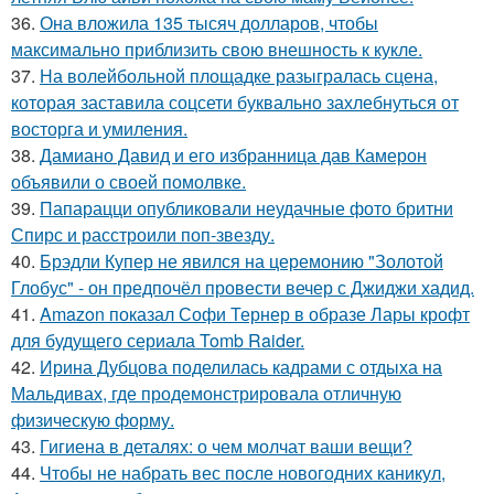
36.
Она вложила 135 тысяч долларов, чтобы
максимально приблизить свою внешность к кукле.
37.
На волейбольной площадке разыгралась сцена,
которая заставила соцсети буквально захлебнуться от
восторга и умиления.
38.
Дамиано Давид и его избранница дав Камерон
объявили о своей помолвке.
39.
Папарацци опубликовали неудачные фото бритни
Спирс и расстроили поп-звезду.
40.
Брэдли Купер не явился на церемонию "Золотой
Глобус" - он предпочёл провести вечер с Джиджи хадид.
41.
Amazon показал Софи Тернер в образе Лары крофт
для будущего сериала Tomb Raider.
42.
Ирина Дубцова поделилась кадрами с отдыха на
Мальдивах, где продемонстрировала отличную
физическую форму.
43.
Гигиена в деталях: о чем молчат ваши вещи?
44.
Чтобы не набрать вес после новогодних каникул,