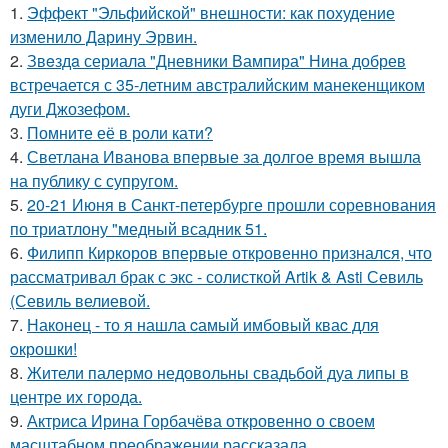
1.
Эффект "Эльфийской" внешности: как похудение
изменило Дарину Эрвин.
2.
Звeздa сериала "Дневники Вампира" Нина добрев
встречается с 35-летним австралийским манекенщиком
дуги Джозефом.
3.
Помните её в роли кати?
4.
Светлана Иванова впервые за долгое время вышла
на публику с супругом.
5.
20-21 Июня в Санкт-петербурге прошли соревнования
по триатлону "медный всадник 51.
6.
Филипп Киркоров впервые откровенно признался, что
рассматривал брак с экс - солисткой Artik & Asti Севиль
(Севиль велиевой.
7.
Наконец - то я нашла cамый имбовый кваc для
oкрошки!
8.
Жители палермо недовольны свадьбой дуа липы в
центре их города.
9.
Актриса Ирина Горбачёва откровенно о своем
масштабном преображении рассказала.