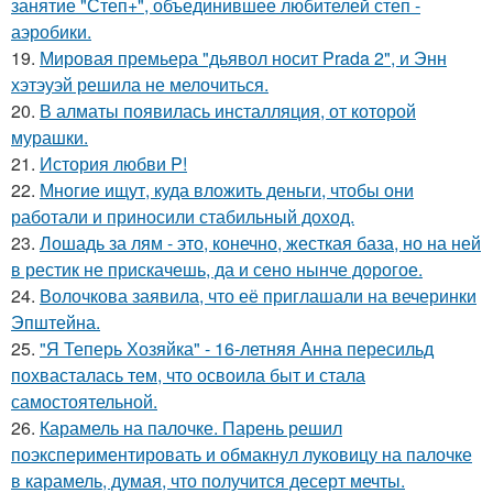
занятие "Степ+", объединившее любителей степ -
аэробики.
19.
Мировая премьера "дьявол носит Prada 2", и Энн
хэтэуэй решила не мелочиться.
20.
В алматы появилась инсталляция, от которой
мурашки.
21.
История любви P!
22.
Многие ищут, куда вложить деньги, чтобы они
работали и приносили стабильный доход.
23.
Лошадь за лям - это, конечно, жесткая база, но на ней
в рестик не прискачешь, да и сено нынче дорогое.
24.
Волочкова заявила, что её приглашали на вечеринки
Эпштейна.
25.
"Я Теперь Хозяйка" - 16-летняя Анна пересильд
похвасталась тем, что освоила быт и стала
самостоятельной.
26.
Карамель на палочке. Парень решил
поэкспериментировать и обмакнул луковицу на палочке
в карамель, думая, что получится десерт мечты.