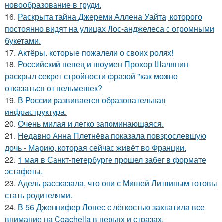
новообразование в груди.
16.
Раскрыта тайна Джереми Аллена Уайта, которого
постоянно видят на улицах Лос-анджелеса с огромными
букетами.
17.
Актёры, которые пожалели о своих ролях!
18.
Российский певец и шоумен Прохор Шаляпин
раскрыл секрет стройности фразой "как можно
отказаться от пельмешек?
19.
В России развивается образовательная
инфраструктура.
20.
Очень милая и легко запоминающаяся.
21.
Недавно Анна Плетнёва показала повзрослевшую
дочь - Марию, которая сейчас живёт во Франции.
22.
1 мая в Санкт-петербурге прошел забег в формате
эстафеты.
23.
Адель рассказала, что они с Мишей Литвиным готовы
стать родителями.
24.
В 56 Дженнифер Лопес с лёгкостью захватила все
внимание на Coachella в перьях и стразах.