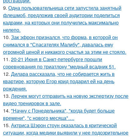
росгвардии.
9.
Одна пользовательница сети запустила занятный
флешмоб, предложив своей аудитории поделиться
кадрами, на которых они получились максимально
нелепо.
10.
Зак эфрон признался, что форма, в которой он
снимался в "Спасателях Малибу", давалась ему
огромной ценой и никакого счастья за этим не стояло.
11.
20-21 Июня в Санкт-петербурге прошли
соревнования по триатлону "медный всадник 51.
12.
Дилара рассказала, что не собирается жить в
квартире, которую Егор крид подарил ей на день
рождения.
13.
Лерчек могут отправить на новую экспертизу после
видео тренировок в зале.
14.
"Начну с Понедельника", "когда будет больше
времени", "с нового месяца"….
15.
Актриса Шэрон стоун оказалась в критической
ситуации, когда медики выявили у нее подозрительное