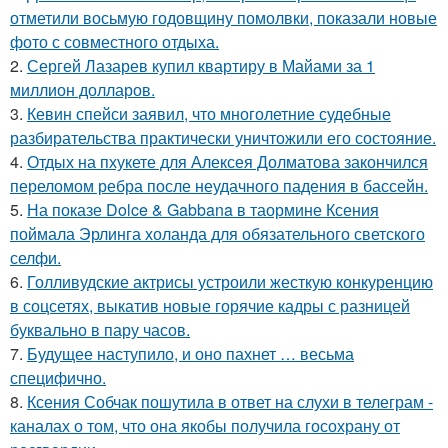
отметили восьмую годовщину помолвки, показали новые
фото с совместного отдыха.
2.
Сергей Лазарев купил квартиру в Майами за 1
миллион долларов.
3.
Кевин спейси заявил, что многолетние судебные
разбирательства практически уничтожили его состояние.
4.
Отдых на пхукете для Алексея Долматова закончился
переломом ребра после неудачного падения в бассейн.
5.
На показе Dolce & Gabbana в таормине Ксения
поймала Эрлинга холанда для обязательного светского
селфи.
6.
Голливудские актрисы устроили жесткую конкуренцию
в соцсетях, выкатив новые горячие кадры с разницей
буквально в пару часов.
7.
Будущее наступило, и оно пахнет … весьма
специфично.
8.
Ксения Собчак пошутила в ответ на слухи в телеграм -
каналах о том, что она якобы получила госохрану от