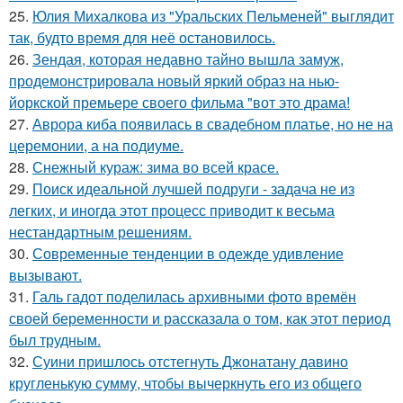
25.
Юлия Михалкова из "Уральских Пельменей" выглядит
так, будто время для неё остановилось.
26.
Зендая, которая недавно тайно вышла замуж,
продемонстрировала новый яркий образ на нью-
йоркской премьере своего фильма "вот это драма!
27.
Аврора киба появилась в свадебном платье, но не на
церемонии, а на подиуме.
28.
Снежный кураж: зима во всей красе.
29.
Поиск идеальной лучшей подруги - задача не из
легких, и иногда этот процесс приводит к весьма
нестандартным решениям.
30.
Современные тенденции в одежде удивление
вызывают.
31.
Галь гадот поделилась архивными фото времён
своей беременности и рассказала о том, как этот период
был трудным.
32.
Суини пришлось отстегнуть Джонатану давино
кругленькую сумму, чтобы вычеркнуть его из общего