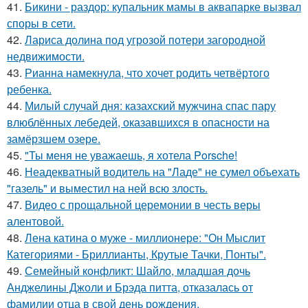
41.
Бикини - раздор: купальник мамы в аквапарке вызвал
споры в сети.
42.
Лариса долина под угрозой потери загородной
недвижимости.
43.
Рианна намекнула, что хочет родить четвёртого
ребенка.
44.
Милый случай дня: казахский мужчина спас пару
влюблённых лебедей, оказавшихся в опасности на
замёрзшем озере.
45.
"Ты меня не уважаешь, я хотела Porsche!
46.
Неадекватный водитель на "Ладе" не сумел объехать
"газель" и выместил на ней всю злость.
47.
Видео с прощальной церемонии в честь веры
алентовой.
48.
Лена катина о муже - миллионере: "Он Мыслит
Категориями - Бриллианты, Крутые Тачки, Понты".
49.
Семейный конфликт: Шайло, младшая дочь
Анджелины Джоли и Брэда питта, отказалась от
фамилии отца в свой день рождения.