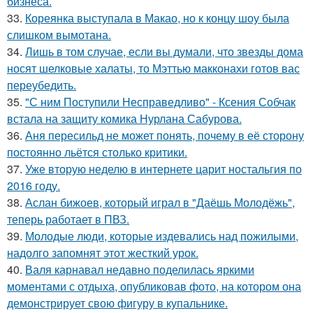
бизнеса.
33.
Кореянка выступала в Макао, но к концу шоу была
слишком вымотана.
34.
Лишь в том случае, если вы думали, что звезды дома
носят шелковые халаты, то Мэттью макконахи готов вас
переубедить.
35.
"С ним Поступили Несправедливо" - Ксения Собчак
встала на защиту комика Нурлана Сабурова.
36.
Аня пересильд не может понять, почему в её сторону
постоянно льётся столько критики.
37.
Уже вторую неделю в интернете царит ностальгия по
2016 году.
38.
Аслан бижоев, который играл в "Даёшь Молодёжь",
теперь работает в ПВЗ.
39.
Молодые люди, которые издевались над пожилыми,
надолго запомнят этот жесткий урок.
40.
Валя карнавал недавно поделилась яркими
моментами с отдыха, опубликовав фото, на котором она
демонстрирует свою фигуру в купальнике.