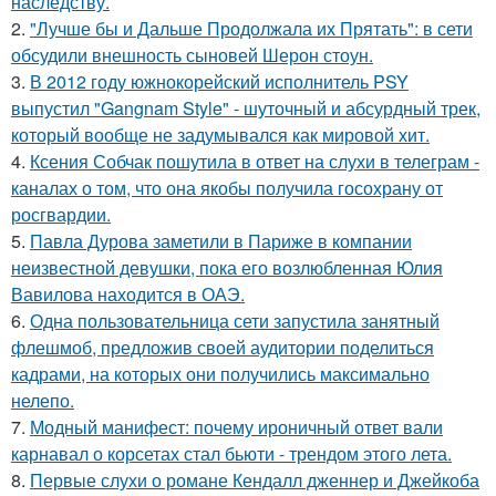
наследству.
2.
"Лучше бы и Дальше Продолжала их Прятать": в сети
обсудили внешность сыновей Шерон стоун.
3.
В 2012 году южнокорейский исполнитель PSY
выпустил "Gangnam Style" - шуточный и абсурдный трек,
который вообще не задумывался как мировой хит.
4.
Ксения Собчак пошутила в ответ на слухи в телеграм -
каналах о том, что она якобы получила госохрану от
росгвардии.
5.
Павла Дурова заметили в Париже в компании
неизвестной девушки, пока его возлюбленная Юлия
Вавилова находится в ОАЭ.
6.
Одна пользовательница сети запустила занятный
флешмоб, предложив своей аудитории поделиться
кадрами, на которых они получились максимально
нелепо.
7.
Модный манифест: почему ироничный ответ вали
карнавал о корсетах стал бьюти - трендом этого лета.
8.
Первые слухи о романе Кендалл дженнер и Джейкоба