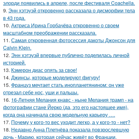
элорди появились в апреле, после фестиваля Coachella.
9.
Энн хэтэуэй откровенно рассказала о дисморфии тела
в 43 года.
10.
Актриса Ирина Горбачёва откровенно о своем
масштабном преображении рассказала.
11.
Самая откровенная фотосессия дакоты Джонсон для
Calvin Klein.
12.
Энн хэтэуэй впервые публично поделилась личной
историей.
13.
Кэмерон диас опять за свое!
14.
Джинсы, которые моделируют фигуру!
15.
Француз мечтает стать инопланетянином: он уже
отрезал себе нос, уши и пальцы.
16.
16-Летняя Мелания кнавс - ныне Мелания трамп - на
фотографии стане Йерко (да, это его настоящее имя),
когда она начинала свою модельную карьеру ….
17.
Почему у кого-то вес уходит легко, а у кого-то - нет?
18.
Недавно Анна Плетнёва показала повзрослевшую
дочь - Марию, которая сейчас живёт во Франции.