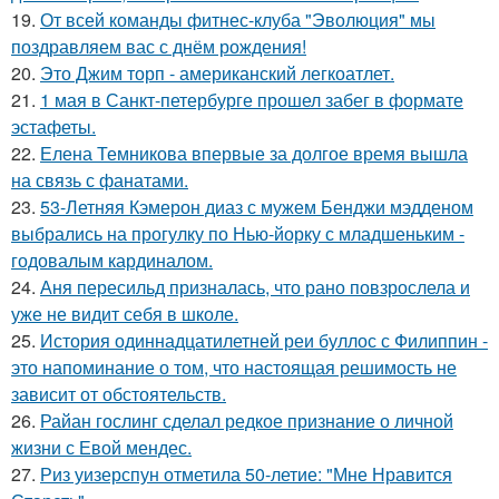
19.
От всей команды фитнес-клуба "Эволюция" мы
поздравляем вас с днём рождения!
20.
Это Джим торп - американский легкоатлет.
21.
1 мая в Санкт-петербурге прошел забег в формате
эстафеты.
22.
Елена Темникова впервые за долгое время вышла
на связь с фанатами.
23.
53-Летняя Кэмерон диаз с мужем Бенджи мэдденом
выбрались на прогулку по Нью-йорку с младшеньким -
годовалым кардиналом.
24.
Аня пересильд призналась, что рано повзрослела и
уже не видит себя в школе.
25.
История одиннадцатилетней реи буллос с Филиппин -
это напоминание о том, что настоящая решимость не
зависит от обстоятельств.
26.
Райан гослинг сделал редкое признание о личной
жизни с Евой мендес.
27.
Риз уизерспун отметила 50-летие: "Мне Нравится