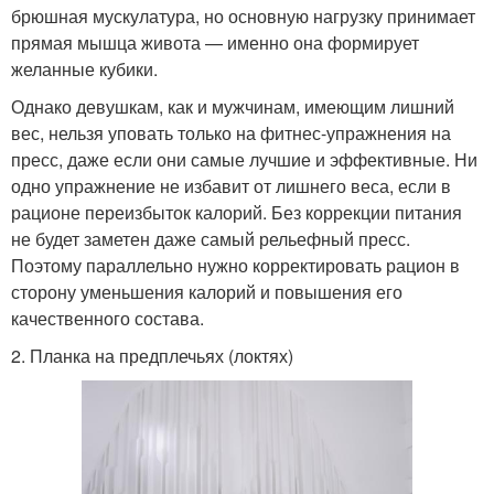
брюшная мускулатура, но основную нагрузку принимает
прямая мышца живота — именно она формирует
желанные кубики.
Упражнения для
Упражнение на развитие
Однако девушкам, как и мужчинам, имеющим лишний
здоровья
вес, нельзя уповать только на фитнес-упражнения на
пресс, даже если они самые лучшие и эффективные. Ни
одно упражнение не избавит от лишнего веса, если в
Упражнения для
Упражнения для
рационе переизбыток калорий. Без коррекции питания
утренней зарядки
похудения
не будет заметен даже самый рельефный пресс.
Поэтому параллельно нужно корректировать рацион в
сторону уменьшения калорий и повышения его
качественного состава.
Упражнения в
Упражнения на пресс
2. Планка на предплечьях (локтях)
тренажерном зале
Упражнения для
Утренние упражнения
разминки