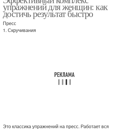
Упражнения для мышц
упражнений для женщин: как
достижения
достичь результат быстро
Пресс
Упражнения для
1. Скручивания
Простые упражнения
хорошего начала
Физические упражнения
Упражнения для роста
Упражнения для
Эффективные
обучения
упражнения
Упражнения для
Упражнения для
Это классика упражнений на пресс. Работает вся
увеличения
развития