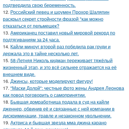
подтвердила свою беременность.
12.
Российский певец и шоумен Прохор Шаляпин
раскрыл секрет стройности фразой "как можно
отказаться от пельмешек?
13.
Американец поставил новый мировой рекорд по
подтягиваниям за 24 часа.
14.
Кайли миноуг второй раз победила рак груди и
держала это в тайне несколько лет.
15.
58-Летняя Николь кидман переживает тяжёлый
жизненный этап, и это всё сильнее отражается на её
внешнем виде.
16.
Джинсы, которые моделируют фигуру!
17.
"Маски Долой": честные фото жены Андрея Леонова
как повод поговорить о самопринятии.
18.
Бывшая домработница подала в суд на кайли
дженнер, обвинив её и связанные с ней компании в
дискриминации, травле и незаконном увольнении.
19.
Актриса и бывшая звезда мма джина карано