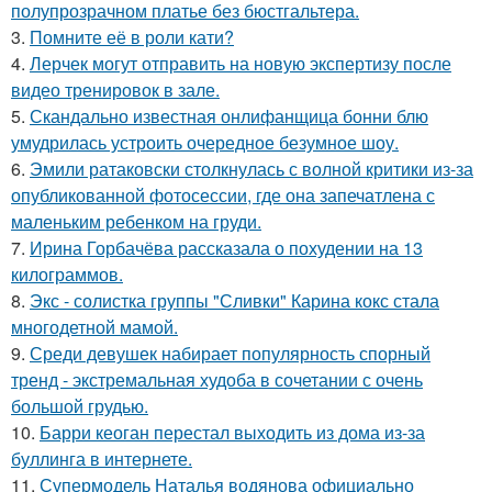
полупрозрачном платье без бюстгальтера.
3.
Помните её в роли кати?
4.
Лерчек могут отправить на новую экспертизу после
видео тренировок в зале.
5.
Скандально известная онлифанщица бонни блю
умудрилась устроить очередное безумное шоу.
6.
Эмили ратаковски столкнулась с волной критики из-за
опубликованной фотосессии, где она запечатлена с
маленьким ребенком на груди.
7.
Ирина Горбачёва рассказала о похудении на 13
килограммов.
8.
Экс - солистка группы "Сливки" Карина кокс стала
многодетной мамой.
9.
Среди девушек набирает популярность спорный
тренд - экстремальная худоба в сочетании с очень
большой грудью.
10.
Барри кеоган перестал выходить из дома из-за
буллинга в интернете.
11.
Супермодель Наталья водянова официально