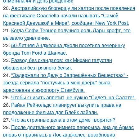
отметила 44-й день рождения!
20.
Австралийскую блогершу ли халтон после появления
на фестивале Coachella начали называть "Самой
Красивой Девушкой в Мире", сообщает New York Post.
21.
Когда Софи Тернер получила роль Лары крофт, это
вызвало удивление.
22.
50-Летняя Анджелина джоли посетила вечеринку
бренда Tom Ford в Шанхае.
23.
Развод без скандалов: как Михаил галустян
обошелся без грязного белья.
24.
"Задержали по Делу о Запрещённых Веществах" -
звезда сериала "постучись в мою дверь" была
арестована в аэропорту Стамбула.
25.
Чтобы снизить аппетит, не нужно "Сидеть на Салате".
26.
Райан Рейнольдс планирует выкупить права на
продолжение фильма для Блейк лайвли.
27.
Что за странные дела в этом доме творятся?
28.
После длительного зимнего перерыва, ана де Армас
вновь отправилась в Лос-анджелес, возобновив