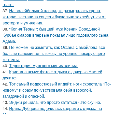
грант.
37.
На волейбольной площадке разыгралась сцена,
которая заставила соцсети буквально захлебнуться от
восторга и умиления.
38.
"Копия Теоны": бывший муж Ксении Бородиной
Курбан омаров впервые показал лицо годовалого сына
Адама.
39.
Не можем не заметить, как Оксана Самойлова всё
больше напоминает глюкозу по уровню шокирующего
контента.
40.
Территория мужского минимализма.
41.
Кристина асмус фото с отдыха с дочерью Настей
делится.
42.
Тот самый подростковый апдейт: ноги скрестила "По-
новому" и сразу почувствовала себя взрослой,
загадочной и опасной.
43.
Энджи решила, что просто кататься - это скучно.
44.
Ирина Дубцова поделилась кадрами с отдыха на