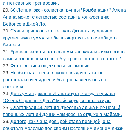
интенсивные тренировки.
29.
60-Летняя экс - солистка группы "Комбинация" Алёна
Апина может с лёгкостью составить конкуренцию
Бейонсе и Джей Ло.
30.
Суини пришлось отстегнуть Джонатану давино
кругленькую сумму, чтобы вычеркнуть его из общего
бизнеса.
31.
Уровень заботы, который мы заслужили - или просто
самый изощренный способ устроить потоп в спальне?
32.
Фото, вызывающее сильные эмоции.
33.
Необычная сцена в пункте выдачи заказов
растрогала очевидцев и быстро разлетелась по
соцсетям.
34.
Дочь умы турман и Итана хоука, звезда сериала
"Очень Странные Дела" Майя хоук, вышла замуж.
35.
Счастливая 44-летняя Джессика альба и ее новый
парень 33-летний Дэнни Рамирес на отдыхе в Майами.
36.
До того, как Лана дель рей стала певицей, она
работала моделью под своим настоящим именем лиззи