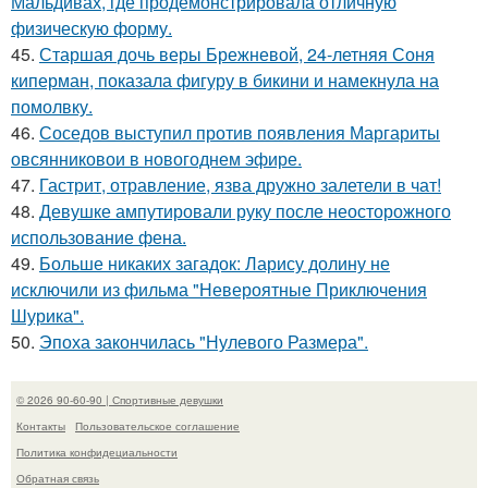
Мальдивах, где продемонстрировала отличную
физическую форму.
45.
Старшая дочь веры Брежневой, 24-летняя Соня
киперман, показала фигуру в бикини и намекнула на
помолвку.
46.
Соседов выступил против появления Маргариты
овсянниковои в новогоднем эфире.
47.
Гастрит, отравление, язва дружно залетели в чат!
48.
Девушке ампутировали руку после неосторожного
использование фена.
49.
Больше никаких загадок: Ларису долину не
исключили из фильма "Невероятные Приключения
Шурика".
50.
Эпоха закончилась "Нулевого Размера".
© 2026 90-60-90 | Спортивные девушки
Контакты
Пользовательское соглашение
Политика конфидециальности
Обратная связь