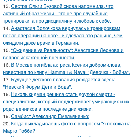
13.
Сестра Ольги Бузовой снова напомнила, что
активный образ жизни - это не про случайные
тренировки, а про дисциплину и любовь к себе.
14.
Анастасия Волочкова вернулась к тренировкам
после операции на ноге - и сделала это раньше, чем
ожидали даже врачи в Германии.
15.
"Ожидание vs Реальность": Анастасия Леонова и
вопрос искаженной внешности.
16.
В Москве погибла актриса Ксения добромилова,
известная по клипу Hammali & Navai "Девочка - Война".
17.
Будущее детского плавания рождается здесь:
"Невский Форум Дети и Вода".
18.
Николь кидман решила стать доулой смерти -
специалистом, который поддерживает умирающих и их
родственников в последние дни жизни.
19.
Самбист Александр Емельяненко:
20.
Когда выкладываешь фото с вопросом "я похожа на
Марго Робби?