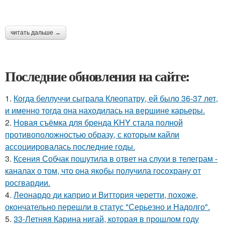
читать дальше →
Последние обновления на сайте:
1.
Когда беллуччи сыграла Клеопатру, ей было 36-37 лет,
и именно тогда она находилась на вершине карьеры.
2.
Новая съёмка для бренда KHY стала полной
противоположностью образу, с которым кайли
ассоциировалась последние годы.
3.
Ксения Собчак пошутила в ответ на слухи в телеграм -
каналах о том, что она якобы получила госохрану от
росгвардии.
4.
Леонардо ди каприо и Виттория черетти, похоже,
окончательно перешли в статус "Серьезно и Надолго".
5.
33-Летняя Карина нигай, которая в прошлом году