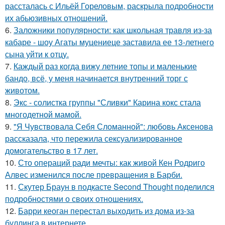
рассталась с Ильёй Гореловым, раскрыла подробности
их абьюзивных отношений.
6.
Заложники популярности: как школьная травля из-за
кабаре - шоу Агаты муцениеце заставила ее 13-летнего
сына уйти к отцу.
7.
Каждый раз когда вижу летние топы и маленькие
бандо, всё, у меня начинается внутренний торг с
животом.
8.
Экс - солистка группы "Сливки" Карина кокс стала
многодетной мамой.
9.
"Я Чувствовала Себя Сломанной": любовь Аксенова
рассказала, что пережила сексуализированное
домогательство в 17 лет.
10.
Сто операций ради мечты: как живой Кен Родриго
Алвес изменился после превращения в Барби.
11.
Скутер Браун в подкасте Second Thought поделился
подробностями о своих отношениях.
12.
Барри кеоган перестал выходить из дома из-за
буллинга в интернете.