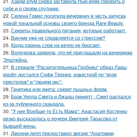
21.
Хайди клум снова заставила Нью-йорк говорить о
себе и о своём спутнике.
22.
Селена Гомес посетила вечеринку в честь запуска
новой тональной основы своего бренда Rare Beauty.
23.
Секреты правильного питания, которые работают.
24.
Винчик уже не справляется со стрессом?
25.
Когда парень слов на ветер не бросает.
26.
Волочкова заявила, что её приглашали на вечеринки
Эпштейна.
27.
В сериале "Расхитительница Гробниц" образ Лары
крофт достался Софи Тёрнер, известной по "игре
престолов" и "людям икс".
28.
Генетика или диета: секрет пышных форм.
29.
Брак Уилла Смита и Джады пинкетт - Смит распался
из-за публичного скандала.
30.
"У нее Вообще-то Есть Мама": Анастасия Костенко
резко высказалась о дочери Дмитрия Тарасова от
бывшей жены.
31.
Джонни депп предоставил звезде "Анатомии