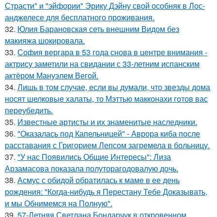
Страсти" и "эйфории" Эрику Дэйну свой особняк в Лос-
анджелесе для бесплатного проживания.
32.
Юлия Барановская сеть внешним Видом без
макияжа шокировала.
33.
София вергара в 53 года снова в центре внимания -
актрису заметили на свидании с 33-летним испанским
актёром Мануэлем Вегой.
34.
Лишь в том случае, если вы думали, что звезды дома
носят шелковые халаты, то Мэттью макконахи готов вас
переубедить.
35.
Известные артисты и их знаменитые наследники.
36.
"Оказалась под Капельницей" - Аврора киба после
расставания с Григорием Лепсом загремела в больницу.
37.
"У нас Появились Общие Интересы": Лиза
Арзамасова показала полуторагодовалую дочь.
38.
Асмус с обидой обратилась к маме в ее день
рождения: "Когда-нибудь я Перестану Тебе Доказывать,
и мы Обнимемся на Полную".
39.
57-Летняя Светлана Бондарчук в откровенном