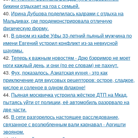
бикини отдыхает на гоа с семьей.
40.
Ирина Дубцова поделилась кадрами с отдыха на
Мальдивах, где продемонстрировала отличную
физическую форму.
41.
В одном из кафе Уфы 33-летний пьяный мужчина по
имени Евгений устроил конфликт из-за невкусной
шаурмы.
42.
Теперь к важным новостям - Дрю бэрримор не моет
ноги каждый день, и они (по ее словам) не пахнут.
43.
Фух, показалось. Азиатская кухня - это как
приключение для вкусовых рецепторов: острое, сладкое,
кислое и соленое в одном флаконе!
44.
Пьяная москвичка устроила жёсткое ДТП на Мкад,
пытаясь уйти от полиции, её автомобиль разорвало на
две части.
45.
В сети разгорелось настоящее расследование,
связанное с возлюбленным вали карнавал - Аргишти
эвояном.