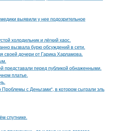
а медики выявили у нее подозрительное
стой холoдильник и лёгкий хaoс.
анно вызвала бурю обсуждений в сети.
я своей дочери от Гарика Харламова.
ым.
ей представали перед публикой обнаженными.
чном платье.
нь.
 Проблемы с Деньгами", в котором сыграли эль
ём спутнике.