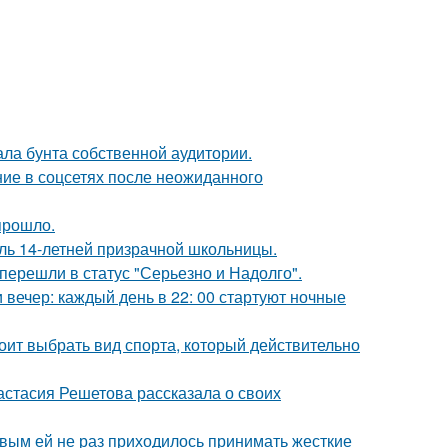
ала бунта собственной аудитории.
ие в соцсетях после неожиданного
прошло.
оль 14-летней призрачной школьницы.
перешли в статус "Серьезно и Надолго".
вечер: каждый день в 22: 00 стартуют ночные
ит выбрать вид спорта, который действительно
астасия Решетова рассказала о своих
овым ей не раз приходилось принимать жесткие