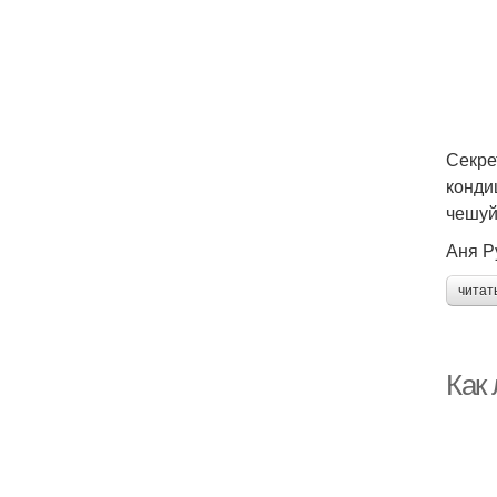
Секре
конди
чешуй
Аня Р
читат
Как 