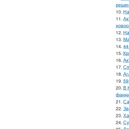
решен
10.
На
11.
Ак
новоо
12.
На
13.
Ма
14.
44
15.
Кр
16.
Ак
17.
Сп
18.
Аг
19.
59
20.
В 
фанни
21.
Са
22.
Зв
23.
Ха
24.
Су