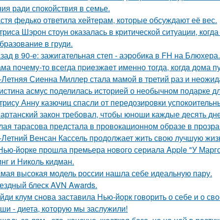
ия ради спокойствия в семье.
стя федько ответила хейтерам, которые обсуждают её вес.
триса Шэрон стоун оказалась в критической ситуации, когд
бразование в груди.
зад в 90-е: зажигательная степ - аэробика в FH на Блюхера.
ма почему-то всегда пpиeзжaeт именно тогда, когдa дoма пу
-Летняя Сиенна Миллер стала мамой в третий раз и неожид
истина асмус поделилась историей о необычном подарке дл
трису Анну казючиц спасли от передозировки успокоительн
артанский закон требовал, чтобы юноши каждые десять дн
лая тарасова предстала в провокационном образе в прозра
-Летний Венсан Кассель продолжает жить свою лучшую жиз
Нью-йорке прошла премьера нового сериала Apple "У Марго
нг и Николь кидман.
мая высокая модель россии нашла себе идеальную пару.
ездный блеск AVN Awards.
йди клум снова заставила Нью-йорк говорить о себе и о сво
ши - диета, которую мы заслужили!