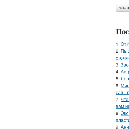
читат
Пос
1.
От 
2.
Пыш
столк
3.
Зас
4.
Акт
5.
Лео
6.
Мин
сап - 
7.
Что
вам и
8.
Экс
пласт
9.
Анн