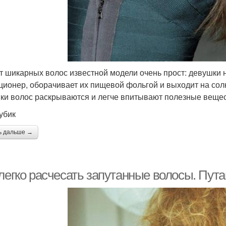
т шикарных волос известной модели очень прост: девушк
ционер, оборачивает их пищевой фольгой и выходит на солн
ки волос раскрываются и легче впитывают полезные вещес
убик
ь дальше →
легко расчесать запутанные волосы. Пута