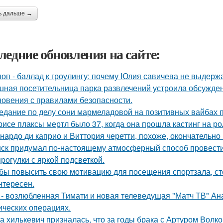
ь дальше →
ледние обновления на сайте:
поп - баллад к гроулингу: почему Юлия савичева не выдерж
ная посетительница парка развлечений устроила обсужден
новения с правилами безопасности.
едание по делу сони мармеладовой на позитивных вайбах 
рисе плаксы мертл было 37, когда она прошла кастинг на р
нардо ди каприо и Виттория черетти, похоже, окончательно 
ск придумал по-настоящему атмосферный способ провести 
прогулки с яркой подсветкой.
бы повысить свою мотивацию для посещения спортзала, сто
нтересен.
 - возлюбленная Тимати и новая телеведущая "Матч ТВ" Ан
ических операциях.
а хилькевич призналась, что за годы брака с Артуром Волк