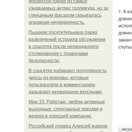
йоханссон одной из самых
узнаваемых актрис голливуда, но за
1. К 
глянцевым фасадом скрывалась
длинн
огромная неуверенность.
испол
длинн
Пышная посетительница парка
закан
развлечений устроила обсуждение
спуты
в соцсетях после неожиданного
столкновения с правилами
безопасности.
В соцсетях набирают популярность
чипсы из крапивы, которые
пользователи в комментариях
называют неожиданно вкусными.
Мне 33. Работаю, люблю активные
выходные, спонтанные поездки и
вечера в хорошей компании.
Российский пловец Алексей жарков
читат