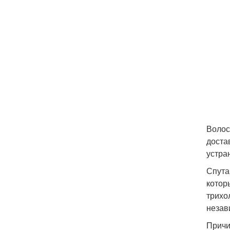
Волос
доста
устра
Спута
котор
трихо
незав
Причи