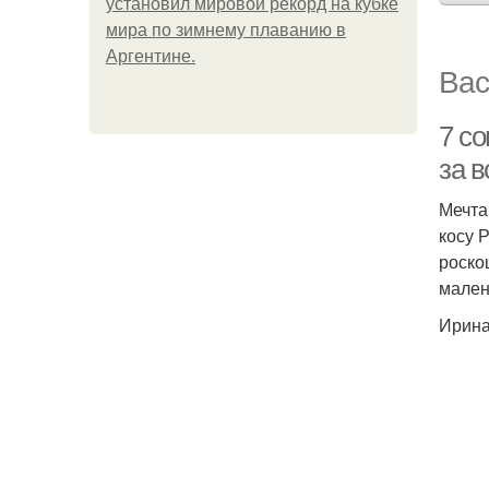
установил мировой рекорд на кубке
мира по зимнему плаванию в
Аргентине.
Вас
7 со
за 
Мечта
косу 
роско
мален
Ирина