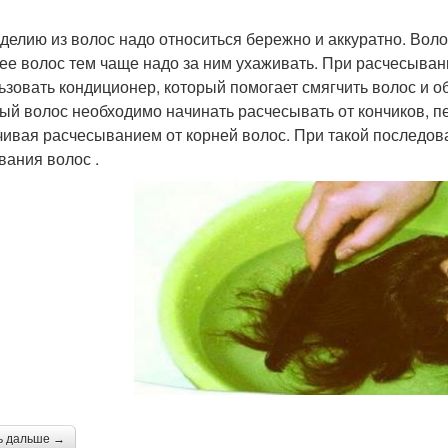
изделию из волос надо относиться бережно и аккуратно. Во
ее волос тем чаще надо за ним ухаживать. При расчесыва
ьзовать кондиционер, который помогает смягчить волос и о
ый волос необходимо начинать расчесывать от кончиков, п
чивая расчесыванием от корней волос. При такой последов
вания волос .
ь дальше →