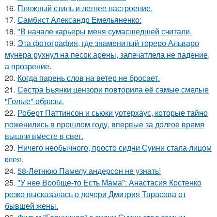
16.
Пляжный стиль и летнее настроение.
17.
Самбист Александр Емельяненко:
18.
"В начале карьеры меня сумасшедшей считали.
19.
Эта фотография, где знаменитый тореро Альваро
мунера рухнул на песок арены, запечатлела не падение,
а прозрение.
20.
Когда парень слов на ветер не бросает.
21.
Сестра Бьянки цензори повторила её самые смелые
"Голые" образы.
22.
Роберт Паттинсон и сьюки уотерхаус, которые тайно
поженились в прошлом году, впервые за долгое время
вышли вместе в свет.
23.
Ничего необычного, просто сидни Суини стала лицом
клея.
24.
58-Летнюю Памелу андерсон не узнать!
25.
"У нее Вообще-то Есть Мама": Анастасия Костенко
резко высказалась о дочери Дмитрия Тарасова от
бывшей жены.