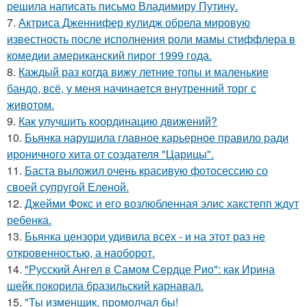
решила написать письмо Владимиру Путину.
7.
Актриса Дженнифер кулидж обрела мировую
известность после исполнения роли мамы стиффлера в
комедии американский пирог 1999 года.
8.
Каждый раз когда вижу летние топы и маленькие
бандо, всё, у меня начинается внутренний торг с
животом.
9.
Как улучшить координацию движений?
10.
Бьянка нарушила главное карьерное правило ради
ироничного хита от создателя "Царицы".
11.
Баста выложил очень красивую фотосессию со
своей супругой Еленой.
12.
Джейми Фокс и его возлюбленная элис хакстепп ждут
ребенка.
13.
Бьянка цензори удивила всех - и на этот раз не
откровенностью, а наоборот.
14.
"Русский Ангел в Самом Сердце Рио": как Ирина
шейк покорила бразильский карнавал.
15.
"Ты изменщик, промолчал бы!