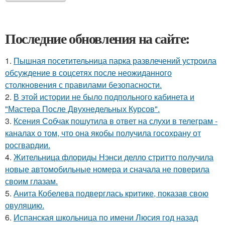
Последние обновления на сайте:
1.
Пышная посетительница парка развлечений устроила
обсуждение в соцсетях после неожиданного
столкновения с правилами безопасности.
2.
В этой истории не было подпольного кабинета и
"Мастера После Двухнедельных Курсов".
3.
Ксения Собчак пошутила в ответ на слухи в телеграм -
каналах о том, что она якобы получила госохрану от
росгвардии.
4.
Жительница флориды Нэнси делло стритто получила
новые автомобильные номера и сначала не поверила
своим глазам.
5.
Анита Кобелева подверглась критике, показав свою
овуляцию.
6.
Испанская школьница по имени Люсия год назад