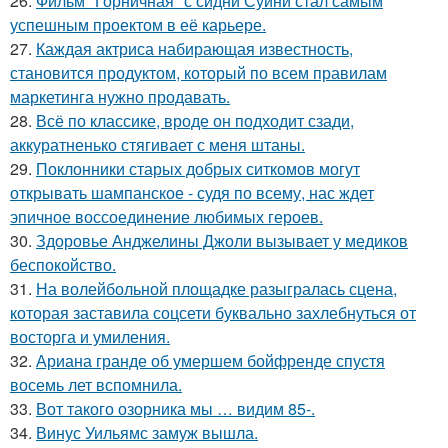
26.
Фильм "Горничная" с сидни Суини стал самым
успешным проектом в её карьере.
27.
Каждая актриса набирающая известность,
становится продуктом, который по всем правилам
маркетинга нужно продавать.
28.
Всё по классике, вроде он подходит сзади,
аккуратненько стягивает с меня штаны.
29.
Поклонники старых добрых ситкомов могут
открывать шампанское - судя по всему, нас ждет
эпичное воссоединение любимых героев.
30.
Здоровье Анджелины Джоли вызывает у медиков
беспокойство.
31.
На волейбольной площадке разыгралась сцена,
которая заставила соцсети буквально захлебнуться от
восторга и умиления.
32.
Ариана гранде об умершем бойфренде спустя
восемь лет вспомнила.
33.
Вот такого озорника мы … видим 85-.
34.
Винус Уильямс замуж вышла.