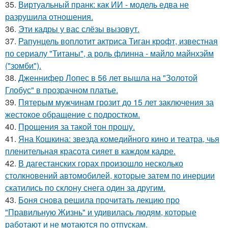
35.
Виртуальный пранк: как ИИ - модель едва не
разрушила отношения.
36.
Эти кадры у вас слёзы вызовут.
37.
Рапунцель воплотит актриса Тиган крофт, известная
по сериалу "Титаны", а роль флинна - майло майнхэйм
("зомби").
38.
Дженнифер Лопес в 56 лет вышла на "Золотой
Глобус" в прозрачном платье.
39.
Пятерым мужчинам грозит до 15 лет заключения за
жестокое обращение с подростком.
40.
Прощения за такой тон прошу.
41.
Яна Кошкина: звезда комедийного кино и театра, чья
пленительная красота сияет в каждом кадре.
42.
В дагестанских горах произошло несколько
столкновений автомобилей, которые затем по инерции
скатились по склону снега один за другим.
43.
Боня снова решила прочитать лекцию про
"Правильную Жизнь" и удивилась людям, которые
работают и не мотаются по отпускам.