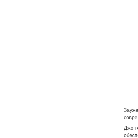
Зауже
совре
Джогг
обесп