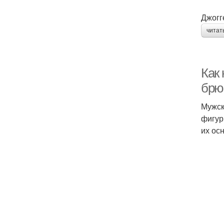
Джогг
читат
Как
брю
Мужск
фигур
их ос