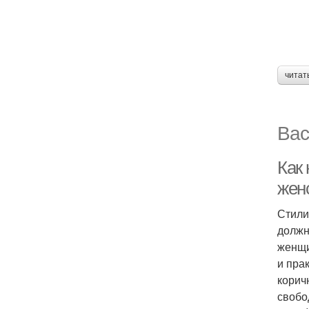
читат
Вас
Как
жен
Стили
должн
женщи
и пра
корич
свобо