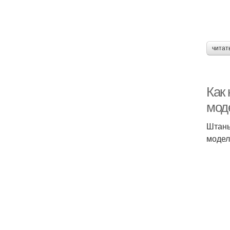
читат
Как
мод
Штаны
модел