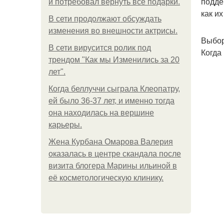
подде
и потребовал вернуть все подарки.
как их
В сети продолжают обсуждать
изменения во внешности актрисы.
Выбор
В сети вирусится ролик под
Когда
трендом "Как мы Изменились за 20
лет".
Когда беллуччи сыграла Клеопатру,
ей было 36-37 лет, и именно тогда
она находилась на вершине
карьеры.
Жена Курбана Омарова Валерия
оказалась в центре скандала после
визита блогера Марины ильиной в
её косметологическую клинику.