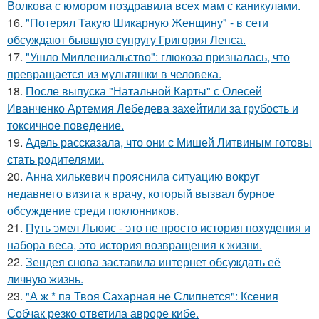
Волкова с юмором поздравила всех мам с каникулами.
16.
"Потерял Такую Шикарную Женщину" - в сети
обсуждают бывшую супругу Григория Лепса.
17.
"Ушло Миллениальство": глюкоза призналась, что
превращается из мультяшки в человека.
18.
После выпуска "Натальной Карты" с Олесей
Иванченко Артемия Лебедева захейтили за грубость и
токсичное поведение.
19.
Адель рассказала, что они с Мишей Литвиным готовы
стать родителями.
20.
Анна хилькевич прояснила ситуацию вокруг
недавнего визита к врачу, который вызвал бурное
обсуждение среди поклонников.
21.
Путь эмел Льюис - это не просто история похудения и
набора веса, это история возвращения к жизни.
22.
Зендея снова заставила интернет обсуждать её
личную жизнь.
23.
"А ж * па Твоя Сахарная не Слипнется": Ксения
Собчак резко ответила авроре кибе.