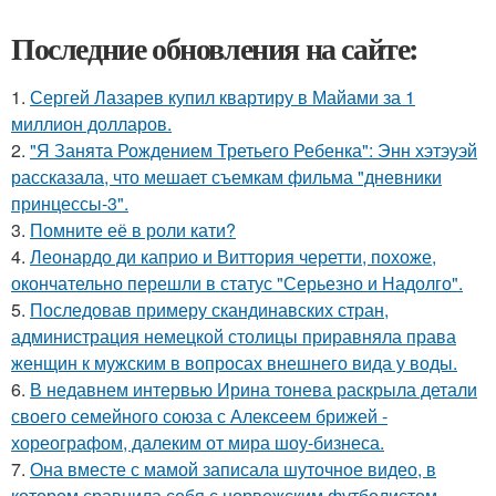
Последние обновления на сайте:
1.
Сергей Лазарев купил квартиру в Майами за 1
миллион долларов.
2.
"Я Занята Рождением Третьего Ребенка": Энн хэтэуэй
рассказала, что мешает съемкам фильма "дневники
принцессы-3".
3.
Помните её в роли кати?
4.
Леонардо ди каприо и Виттория черетти, похоже,
окончательно перешли в статус "Серьезно и Надолго".
5.
Последовав примеру скандинавских стран,
администрация немецкой столицы приравняла права
женщин к мужским в вопросах внешнего вида у воды.
6.
В недавнем интервью Ирина тонева раскрыла детали
своего семейного союза с Алексеем брижей -
хореографом, далеким от мира шоу-бизнеса.
7.
Она вместе с мамой записала шуточное видео, в
котором сравнила себя с норвежским футболистом