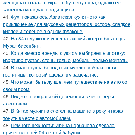
женщина пыталась украсть бутылку пива, однако её
заметила молодая продавщица.
41.
Фух, показалось. Азиатская кухня - это как
приключение для вкусовых рецепторов: острое, сладкое,
кислое и соленое в одном флаконе!
42.
На 54 году жизни ушел казахский актер и богатырь
Мурат бисенбин.
43.
Когда вместо аренды с уютом выбираешь ипотеку:
квартира пустая, стены голые, мебель - только мечтать.
44.
В хмао группа бородатых мужчин избила гостя
гостиницы, который сделал им замечание.
45.
Что может быть лучше, чем путешествие на авто со
своим псом!
46.
Видео с прощальной церемонии в честь веры
алентовой.
47.
В Китае мужчина слетел на машине в реку и начал
тонуть вместе с автомобилем.
48.
Немного нежности: Ирина Горбачева сделала
причёску своей 94-летней бабушке.