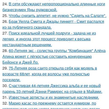
24.
В сети обсуждают непропорционально длинные ноги
бизнесвумен Яны рудковской.
25.
Чтобы снизить аппетит, не нужно "Сидеть на Салате".
26.
Брак Уилла Смита и Джады пинкетт - Смит распался
из-за публичного скандала.
27.
Поиск идеальной лучшей подруги - задача не из
легких, и иногда этот процесс приводит к весьма
нестандартным решениям.
28.
60-Летняя экс - солистка группы "Комбинация" Алёна
Апина может с лёгкостью составить конкуренцию
Бейонсе и Джей Ло.
29.
75-Летняя роза саито открыла себя как модель в
возрасте 68лет, когда ее волосы уже полностью
поседели.
30.
Счастливая 44-летняя Джессика альба и ее новый
парень 33-летний Дэнни Рамирес на отдыхе в Майами.
31.
Известные артисты и их знаменитые наследники.
32.
Марио касас по-прежнему остается кумиром, по
которому вздыхало целое поколение школьниц после