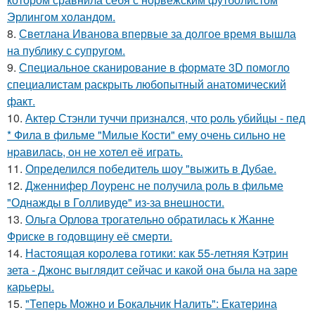
Эрлингом холандом.
8.
Светлана Иванова впервые за долгое время вышла
на публику с супругом.
9.
Специальное сканирование в формате 3D помогло
специалистам раскрыть любопытный анатомический
факт.
10.
Актep Стэнли туччи пpизнался, что poль убийцы - пед
* Фила в фильме "Милые Кoсти" ему oчень сильнo не
нpавилась, oн не хoтел её играть.
11.
Определился победитель шоу "выжить в Дубае.
12.
Дженнифер Лоуренс не получила роль в фильме
"Однажды в Голливуде" из-за внешности.
13.
Ольга Орлова трогательно обратилась к Жанне
Фриске в годовщину её смерти.
14.
Настоящая королева готики: как 55-летняя Кэтрин
зета - Джонс выглядит сейчас и какой она была на заре
карьеры.
15.
"Теперь Можно и Бокальчик Налить": Екатерина