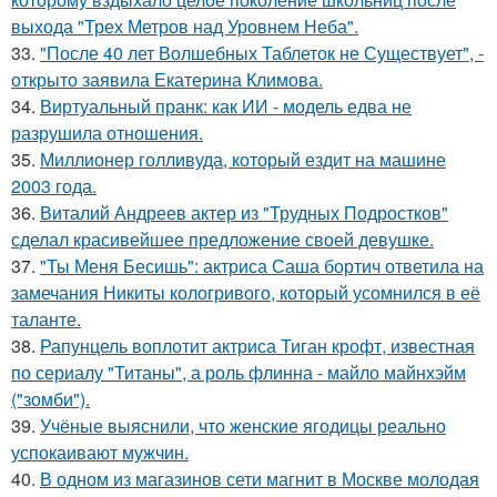
выхода "Трех Метров над Уровнем Неба".
33.
"После 40 лет Волшебных Таблеток не Существует", -
открыто заявила Екатерина Климова.
34.
Виртуальный пранк: как ИИ - модель едва не
разрушила отношения.
35.
Миллионер голливуда, который ездит на машине
2003 года.
36.
Виталий Андреев актер из "Трудных Подростков"
сделал красивейшее предложение своей девушке.
37.
"Ты Меня Бесишь": актриса Саша бортич ответила на
замечания Никиты кологривого, который усомнился в её
таланте.
38.
Рапунцель воплотит актриса Тиган крофт, известная
по сериалу "Титаны", а роль флинна - майло майнхэйм
("зомби").
39.
Учёные выяснили, что женские ягодицы реально
успокаивают мужчин.
40.
В одном из магазинов сети магнит в Москве молодая