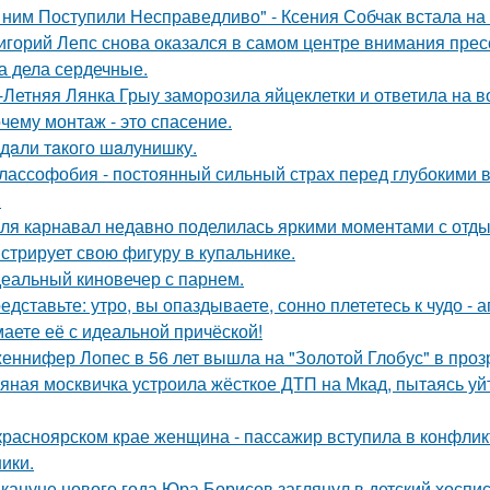
 ним Поступили Несправедливо" - Ксения Собчак встала на
игорий Лепс снова оказался в самом центре внимания пресс
 а дела сердечные.
-Летняя Лянка Грыу заморозила яйцеклетки и ответила на в
чему монтаж - это спасение.
дaли тaкого шaлунишку.
лассофобия - постоянный сильный страх перед глубокими в
.
ля карнавал недавно поделилась яркими моментами с отдых
стрирует свою фигуру в купальнике.
еальный киновечер с парнем.
едставьте: утро, вы опаздываете, сонно плететесь к чудо - а
аете её с идеальной причёской!
еннифер Лопес в 56 лет вышла на "Золотой Глобус" в проз
яная москвичка устроила жёсткое ДТП на Мкад, пытаясь уйт
красноярском крае женщина - пассажир вступила в конфлик
ики.
кануне нового года Юра Борисов заглянул в детский хоспи