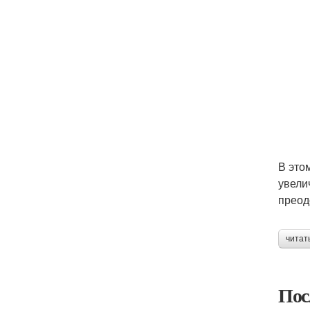
В это
увели
преод
читат
Пос