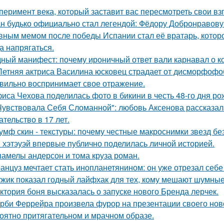
перимент века, который заставит вас пересмотреть свои вз
н будько официально стал легендой: Фёдору Добронравову 
вным мемом после победы Испании стал её вратарь, которо
а напрягаться.
ный манифест: почему ироничный ответ вали карнавал о кор
Летняя актриса Василина юсковец страдает от дисморфофоб
вильно воспринимает свое отражение.
иса Чехова поделилась фото в бикини в честь 48-го дня ро
Чувствовала Себя Сломанной": любовь Аксенова рассказал
ательство в 17 лет.
умф скин - текстуры: почему честные макроснимки звезд б
 хэтэуэй впервые публично поделилась личной историей.
памелы андерсон и тома круза роман.
анцуз мечтает стать инопланетянином: он уже отрезал себе
жик показал годный лайфхак для тех, кому мешают шумные
ктория боня высказалась о запуске нового Бренда лерчек.
рби Феррейра произвела фурор на презентации своего ново
оятно притягательном и мрачном образе.