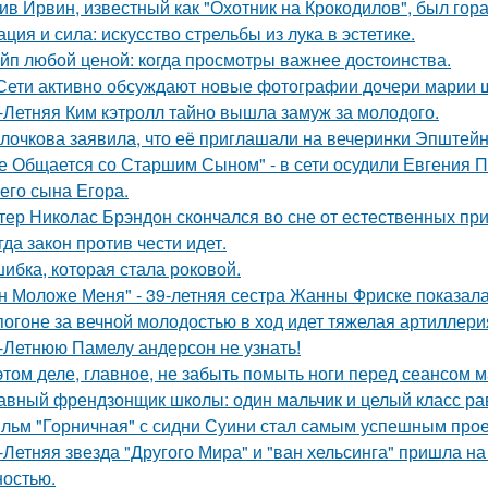
ив Ирвин, известный как "Охотник на Крокодилов", был гор
ация и сила: искусство стрельбы из лука в эстетике.
йп любой ценой: когда просмотры важнее достоинства.
Сети активно обсуждают новые фотографии дочери марии 
-Летняя Ким кэтролл тайно вышла замуж за молодого.
лочкова заявила, что её приглашали на вечеринки Эпштейн
е Общается со Старшим Сыном" - в сети осудили Евгения 
его сына Егора.
тер Николас Брэндон скончался во сне от естественных при
гда закон против чести идет.
ибка, которая стала роковой.
н Моложе Меня" - 39-летняя сестра Жанны Фриске показала
погоне за вечной молодостью в ход идет тяжелая артиллери
-Летнюю Памелу андерсон не узнать!
этом деле, главное, не забыть помыть ноги перед сеансом 
авный френдзонщик школы: один мальчик и целый класс ра
льм "Горничная" с сидни Суини стал самым успешным проек
-Летняя звезда "Другого Мира" и "ван хельсинга" пришла н
остью.