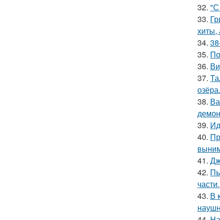
32.
"С
33.
Гр
хиты,
34.
38
35.
По
36.
Ви
37.
Та
озёра
38.
Ва
демон
39.
Ид
40.
Пр
выним
41.
Дж
42.
Пь
части.
43.
В 
наушн
44.
На