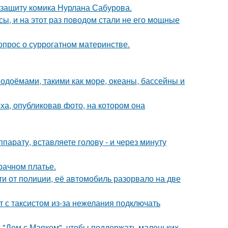
 защиту комика Нурлана Сабурова.
ы, и на этот раз поводом стали не его мощные
опрос о суррогатном материнстве.
одоёмами, такими как море, океаны, бассейны и
а, опубликовав фото, на котором она
ппарату, вставляете голову - и через минуту
рачном платье.
и от полиции, её автомобиль разорвало на две
т с таксистом из-за нежелания подключать
с "Дом с Маяком", чтобы поддержать маленьких