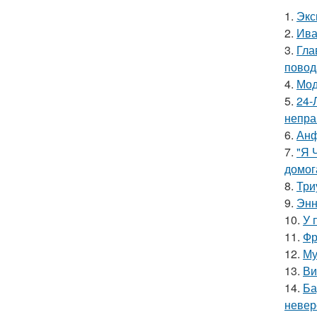
1.
Экс
2.
Ива
3.
Гла
повод
4.
Мод
5.
24-
непра
6.
Анф
7.
"Я 
домог
8.
Три
9.
Энн
10.
У 
11.
Фр
12.
Му
13.
Ви
14.
Ба
невер