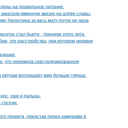
гляды на правильное питание.
закатали именную звезду на аллее славы.
му Аргентина за весь матч почти не дала
сетах стал бьюти - трендом этого лета.
ии, это расстройства, при котором человек
ждения.
а, что пережила сексуализированное
ез ретуши восхищают мир больше глянца.
 нос, уши и пальцы.
 соседи.
го проекта, представ перед камерами в