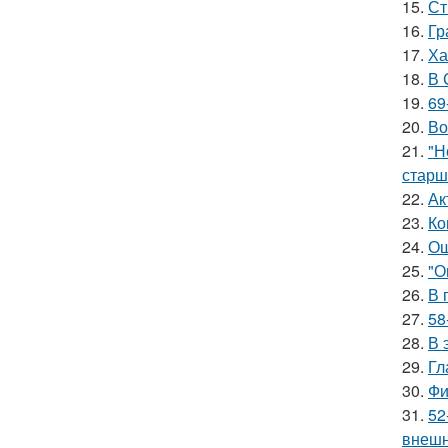
15.
Ст
16.
Гр
17.
Ха
18.
В 
19.
69
20.
Во
21.
"Н
старш
22.
Ак
23.
Ко
24.
Ош
25.
"О
26.
В 
27.
58
28.
В 
29.
Гл
30.
Фи
31.
52
внешн