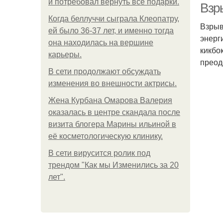
и потребовал вернуть все подарки.
Взры
Когда беллуччи сыграла Клеопатру,
Взрыв
ей было 36-37 лет, и именно тогда
энерг
она находилась на вершине
кикбо
карьеры.
преод
В сети продолжают обсуждать
изменения во внешности актрисы.
Жена Курбана Омарова Валерия
оказалась в центре скандала после
визита блогера Марины ильиной в
её косметологическую клинику.
В сети вирусится ролик под
трендом "Как мы Изменились за 20
лет".