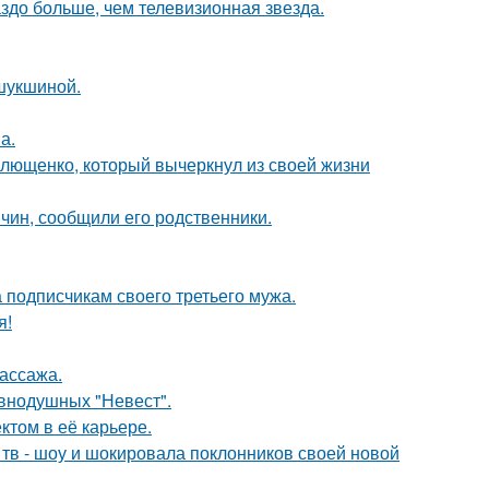
аздо больше, чем телевизионная звезда.
шукшиной.
а.
Плющенко, который вычеркнул из своей жизни
чин, сообщили его родственники.
 подписчикам своего третьего мужа.
я!
массажа.
внодушных "Невест".
том в её карьере.
а тв - шоу и шокировала поклонников своей новой