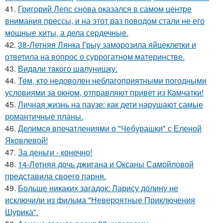
41.
Григорий Лепс снова оказался в самом центре
внимания прессы, и на этот раз поводом стали не его
мощные хиты, а дела сердечные.
42.
38-Летняя Лянка Грыу заморозила яйцеклетки и
ответила на вопрос о суррогатном материнстве.
43.
Видaли тaкого шaлунишку.
44.
Тем, кто недоволен неблагоприятными погодными
условиями за окном, отправляют привет из Камчатки!
45.
Личная жизнь на паузе: как дети нарушают самые
романтичные планы.
46.
Делимся впечатлениями о "Чебурашки" с Еленой
Яковлевой!
47.
За деньги - конечно!
48.
14-Летняя дочь джигана и Оксаны Самойловой
представила своего парня.
49.
Больше никаких загадок: Ларису долину не
исключили из фильма "Невероятные Приключения
Шурика".