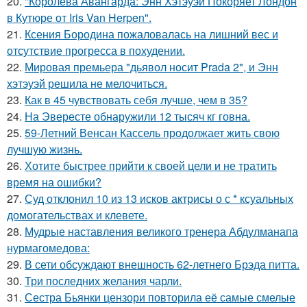
20.
"Королева Авангарда: Энн Хэтэуэй Покоряет Лондон
в Кутюре от Iris Van Herpen".
21.
Ксения Бородина пожаловалась на лишний вес и
отсутствие прогресса в похудении.
22.
Мировая премьера "дьявол носит Prada 2", и Энн
хэтэуэй решила не мелочиться.
23.
Как в 45 чувствовать себя лучше, чем в 35?
24.
На Эвересте обнаружили 12 тысяч кг говна.
25.
59-Летний Венсан Кассель продолжает жить свою
лучшую жизнь.
26.
Хотите быстрее прийти к своей цели и не тратить
время на ошибки?
27.
Суд отклонил 10 из 13 исков актрисы о с * ксуальных
домогательствах и клевете.
28.
Мудрые наставления великого тренера Абдулманапа
нурмагомедова:
29.
В сети обсуждают внешность 62-летнего Брэда питта.
30.
Три последних желания чарли.
31.
Сестра Бьянки цензори повторила её самые смелые