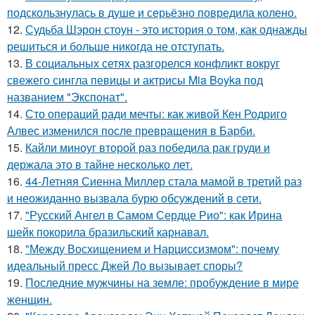
подскользнулась в душе и серьёзно повредила колено.
12.
Судьба Шэрон стоун - это история о том, как однажды
решиться и больше никогда не отступать.
13.
В социальных сетях разгорелся конфликт вокруг
свежего сингла певицы и актрисы Mia Boyka под
названием "Экспонат".
14.
Сто операций ради мечты: как живой Кен Родриго
Алвес изменился после превращения в Барби.
15.
Кайли миноуг второй раз победила рак груди и
держала это в тайне несколько лет.
16.
44-Летняя Сиенна Миллер стала мамой в третий раз
и неожиданно вызвала бурю обсуждений в сети.
17.
"Русский Ангел в Самом Сердце Рио": как Ирина
шейк покорила бразильский карнавал.
18.
"Между Восхищением и Нарциссизмом": почему
идеальный пресс Джей Ло вызывает споры?
19.
Последние мужчины на земле: пробуждение в мире
женщин.