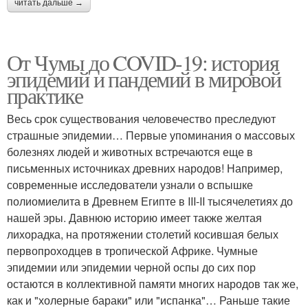
читать дальше →
От Чумы до COVID-19: история
эпидемий и пандемий в мировой
практике
Весь срок существования человечество преследуют
страшные эпидемии… Первые упоминания о массовых
болезнях людей и животных встречаются еще в
письменных источниках древних народов! Например,
современные исследователи узнали о вспышке
полиомиелита в Древнем Египте в III-II тысячелетиях до
нашей эры. Давнюю историю имеет также желтая
лихорадка, на протяжении столетий косившая белых
первопроходцев в тропической Африке. Чумные
эпидемии или эпидемии черной оспы до сих пор
остаются в коллективной памяти многих народов так же,
как и "холерные бараки" или "испанка"… Раньше такие