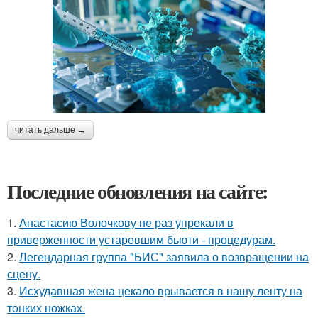
читать дальше →
Последние обновления на сайте:
1.
Анастасию Волочкову не раз упрекали в
приверженности устаревшим бьюти - процедурам.
2.
Легендарная группа "БИС" заявила о возвращении на
сцену.
3.
Исхудавшая жена цекало врывается в нашу ленту на
тонких ножках.