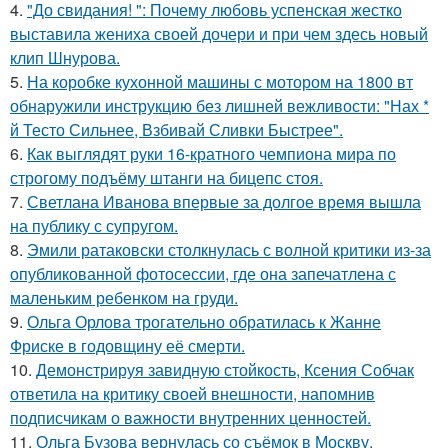
4.
"До свидания! ": Почему любовь успенская жестко
выставила жениха своей дочери и при чем здесь новый
клип Шнурова.
5.
На коробке кухонной машины с мотором на 1800 вт
обнаружили инструкцию без лишней вежливости: "Нах *
й Тесто Сильнее, Взбивай Сливки Быстрее".
6.
Как выглядят руки 16-кратного чемпиона мира по
строгому подъёму штанги на бицепс стоя.
7.
Светлана Иванова впервые за долгое время вышла
на публику с супругом.
8.
Эмили ратаковски столкнулась с волной критики из-за
опубликованной фотосессии, где она запечатлена с
маленьким ребенком на груди.
9.
Ольга Орлова трогательно обратилась к Жанне
Фриске в годовщину её смерти.
10.
Демонстрируя завидную стойкость, Ксения Собчак
ответила на критику своей внешности, напомнив
подписчикам о важности внутренних ценностей.
11.
Ольга Бузова вернулась со съёмок в Москву,