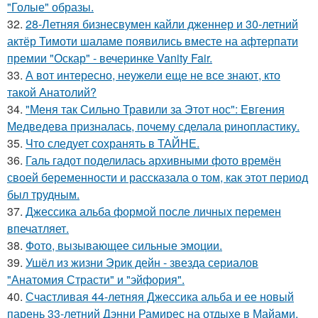
"Голые" образы.
32.
28-Летняя бизнесвумен кайли дженнер и 30-летний
актёр Тимоти шаламе появились вместе на афтерпати
премии "Оскар" - вечеринке Vanity Fair.
33.
А вот интересно, неужели еще не все знают, кто
такой Анатолий?
34.
"Меня так Сильно Травили за Этот нос": Евгения
Медведева призналась, почему сделала ринопластику.
35.
Что следует сохранять в ТАЙНЕ.
36.
Галь гадот поделилась архивными фото времён
своей беременности и рассказала о том, как этот период
был трудным.
37.
Джессика альба формой после личных перемен
впечатляет.
38.
Фото, вызывающее сильные эмоции.
39.
Ушёл из жизни Эрик дейн - звезда сериалов
"Анатомия Страсти" и "эйфория".
40.
Счастливая 44-летняя Джессика альба и ее новый
парень 33-летний Дэнни Рамирес на отдыхе в Майами.