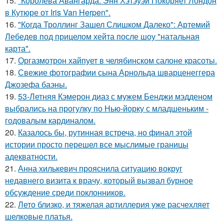
15.
"Королева Авангарда: Энн Хэтэуэй Покоряет Лондон
в Кутюре от Iris Van Herpen".
16.
"Когда Троллинг Зашел Слишком Далеко": Артемий
Лебедев под прицелом хейта после шоу "натальная
карта".
17.
Оргазмотрон хайпует в челябинском салоне красоты.
18.
Свежие фотографии сына Арнольда шварценеггера
Джозефа баэны.
19.
53-Летняя Кэмерон диаз с мужем Бенджи мэдденом
выбрались на прогулку по Нью-йорку с младшеньким -
годовалым кардиналом.
20.
Казалось бы, рутинная встреча, но финал этой
истории просто перешел все мыслимые границы
адекватности.
21.
Анна хилькевич прояснила ситуацию вокруг
недавнего визита к врачу, который вызвал бурное
обсуждение среди поклонников.
22.
Лето близко, и тяжелая артиллерия уже расчехляет
шелковые платья.