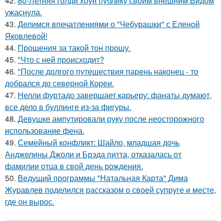
42.
80-Летняя голди хоун публику своим внешним Видом
ужаснула.
43.
Делимся впечатлениями о "Чебурашки" с Еленой
Яковлевой!
44.
Прощения за такой тон прошу.
45.
"Что с ней происходит?
46.
"После долгого путешествия парень наконец - то
добрался до северной Кореи.
47.
Нелли фуртадо завершает карьеру: фанаты думают,
все дело в буллинге из-за фигуры.
48.
Девушке ампутировали руку после неосторожного
использование фена.
49.
Семейный конфликт: Шайло, младшая дочь
Анджелины Джоли и Брэда питта, отказалась от
фамилии отца в свой день рождения.
50.
Ведущий программы "Натальная Карта" Дима
Журавлев поделился рассказом о своей супруге и месте,
где он вырос.