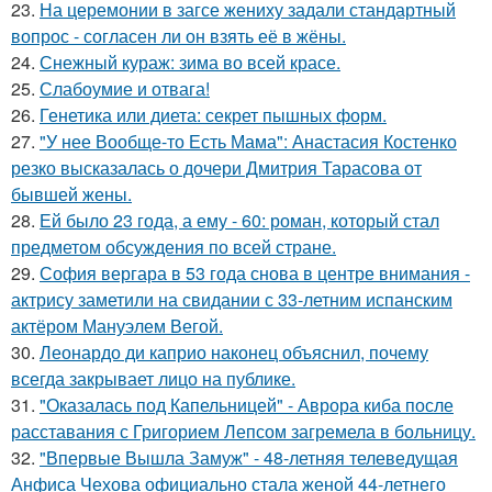
23.
На церемонии в загсе жениху задали стандартный
вопрос - согласен ли он взять её в жёны.
24.
Снежный кураж: зима во всей красе.
25.
Слабоумие и отвага!
26.
Генетика или диета: секрет пышных форм.
27.
"У нее Вообще-то Есть Мама": Анастасия Костенко
резко высказалась о дочери Дмитрия Тарасова от
бывшей жены.
28.
Ей было 23 года, а ему - 60: роман, который стал
предметом обсуждения по всей стране.
29.
София вергара в 53 года снова в центре внимания -
актрису заметили на свидании с 33-летним испанским
актёром Мануэлем Вегой.
30.
Леонардо ди каприо наконец объяснил, почему
всегда закрывает лицо на публике.
31.
"Оказалась под Капельницей" - Аврора киба после
расставания с Григорием Лепсом загремела в больницу.
32.
"Впервые Вышла Замуж" - 48-летняя телеведущая
Анфиса Чехова официально стала женой 44-летнего