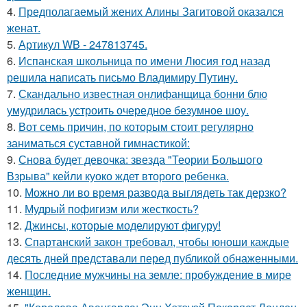
4.
Предполагаемый жених Алины Загитовой оказался
женат.
5.
Артикул WB - 247813745.
6.
Испанская школьница по имени Люсия год назад
решила написать письмо Владимиру Путину.
7.
Скандально известная онлифанщица бонни блю
умудрилась устроить очередное безумное шоу.
8.
Вот семь причин, по которым стоит регулярно
заниматься суставной гимнастикой:
9.
Снова будет девочка: звезда "Теории Большого
Взрыва" кейли куоко ждет второго ребенка.
10.
Можно ли во время развода выглядеть так дерзко?
11.
Мудрый пофигизм или жесткость?
12.
Джинсы, которые моделируют фигуру!
13.
Спартанский закон требовал, чтобы юноши каждые
десять дней представали перед публикой обнаженными.
14.
Последние мужчины на земле: пробуждение в мире
женщин.