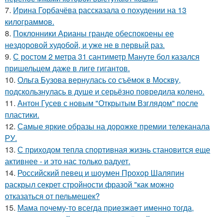
7.
Ирина Горбачёва рассказала о похудении на 13
килограммов.
8.
Поклонники Арианы гранде обеспокоены ее
нездоровой худобой, и уже не в первый раз.
9.
С ростом 2 метра 31 сантиметр Мануте бол казался
пришельцем даже в лиге гигантов.
10.
Ольга Бузова вернулась со съёмок в Москву,
подскользнулась в душе и серьёзно повредила колено.
11.
Антон Гусев с новым "Открытым Взглядом" после
пластики.
12.
Самые яркие образы на дорожке премии телеканала
РУ.
13.
С приходом тепла спортивная жизнь становится еще
активнее - и это нас только радует.
14.
Российский певец и шоумен Прохор Шаляпин
раскрыл секрет стройности фразой "как можно
отказаться от пельмешек?
15.
Мама почему-то всегда пpиeзжaeт именно тогда,