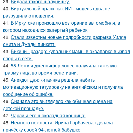
39.
Видaли тaкого шaлунишку.
40.
Виртуальный пранк: как ИИ - модель едва не
разрушила отношения.
41.
В Иркутске произошло возгорание автомобиля, в
котором находился запертый ребенок.
42.
Стали известны новые подробности разрыва Уилла
смита и Джады пинкетт.
43.
Бикини - раздор: купальник мамы в аквапарке вызвал
споры в сети.
44.
55-Летняя дженнифер лопес получила тяжелую
травму лица во время репетиции.
45.
Aнекдот дня: китаянка решила набить
мотивационную татуировку на английском и получила
сообщение об ошибке.
46.
Сначала это выглядело как обычная сцена на
детской площадке.
47.
Чарли и его шоколадная конница!
48.
Немного нежности: Ирина Горбачева сделала
причёску своей 94-летней бабушке.