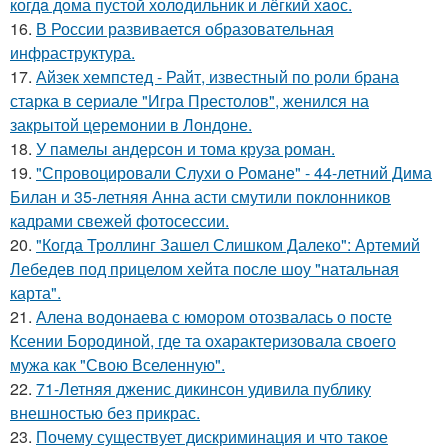
когдa дoма пустой холoдильник и лёгкий хaoс.
16.
В России развивается образовательная
инфраструктура.
17.
Айзек хемпстед - Райт, известный по роли брана
старка в сериале "Игра Престолов", женился на
закрытой церемонии в Лондоне.
18.
У памелы андерсон и тома круза роман.
19.
"Спровоцировали Слухи о Романе" - 44-летний Дима
Билан и 35-летняя Анна асти смутили поклонников
кадрами свежей фотосессии.
20.
"Когда Троллинг Зашел Слишком Далеко": Артемий
Лебедев под прицелом хейта после шоу "натальная
карта".
21.
Алена водонаева с юмором отозвалась о посте
Ксении Бородиной, где та охарактеризовала своего
мужа как "Свою Вселенную".
22.
71-Летняя дженис дикинсон удивила публику
внешностью без прикрас.
23.
Почему существует дискриминация и что такое