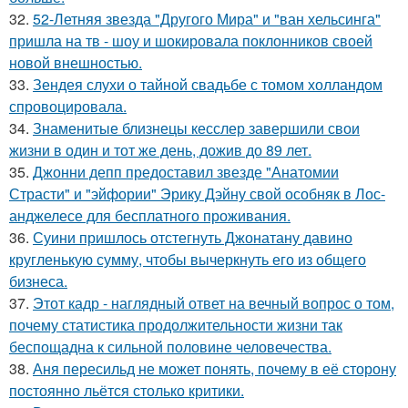
32.
52-Летняя звезда "Другого Мира" и "ван хельсинга"
пришла на тв - шоу и шокировала поклонников своей
новой внешностью.
33.
Зендея слухи о тайной свадьбе с томом холландом
спровоцировала.
34.
Знаменитые близнецы кесслер завершили свои
жизни в один и тот же день, дожив до 89 лет.
35.
Джонни депп предоставил звезде "Анатомии
Страсти" и "эйфории" Эрику Дэйну свой особняк в Лос-
анджелесе для бесплатного проживания.
36.
Суини пришлось отстегнуть Джонатану давино
кругленькую сумму, чтобы вычеркнуть его из общего
бизнеса.
37.
Этот кадр - наглядный ответ на вечный вопрос о том,
почему статистика продолжительности жизни так
беспощадна к сильной половине человечества.
38.
Аня пересильд не может понять, почему в её сторону
постоянно льётся столько критики.