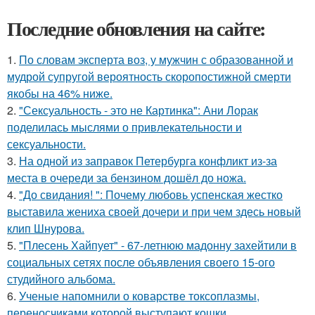
Последние обновления на сайте:
1.
По словам эксперта воз, у мужчин с образованной и
мудрой супругой вероятность скоропостижной смерти
якобы на 46% ниже.
2.
"Сексуальность - это не Картинка": Ани Лорак
поделилась мыслями о привлекательности и
сексуальности.
3.
На одной из заправок Петербурга конфликт из-за
места в очереди за бензином дошёл до ножа.
4.
"До свидания! ": Почему любовь успенская жестко
выставила жениха своей дочери и при чем здесь новый
клип Шнурова.
5.
"Плесень Хайпует" - 67-летнюю мадонну захейтили в
социальных сетях после объявления своего 15-ого
студийного альбома.
6.
Ученые напомнили о коварстве токсоплазмы,
переносчиками которой выступают кошки.