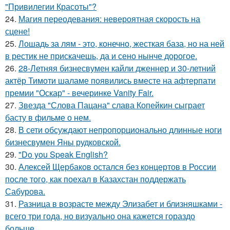
"Привилегии Красоты"?
24.
Магия переодевания: невероятная скорость на
сцене!
25.
Лошадь за лям - это, конечно, жесткая база, но на ней
в рестик не прискачешь, да и сено нынче дорогое.
26.
28-Летняя бизнесвумен кайли дженнер и 30-летний
актёр Тимоти шаламе появились вместе на афтерпати
премии "Оскар" - вечеринке Vanity Fair.
27.
Звезда "Слова Пацана" слава Копейкин сыграет
басту в фильме о нем.
28.
В сети обсуждают непропорционально длинные ноги
бизнесвумен Яны рудковской.
29.
"Do you Speak English?
30.
Алексей Щербаков остался без концертов в России
после того, как поехал в Казахстан поддержать
Сабурова.
31.
Разница в возрасте между Элизабет и близняшками -
всего три года, но визуально она кажется гораздо
больше.