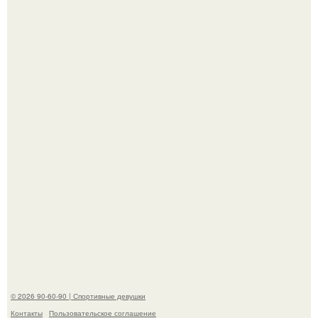
Талант - как и хорошие гены - часто передается по
наследству.
Горяча - Маргарет куолли на съёмках нового клипа
House Tour - актриса не только появилась в кадре, но и
выступила в роли сорежиссёра проекта.
© 2026 90-60-90 | Спортивные девушки
Контакты
Пользовательское соглашение