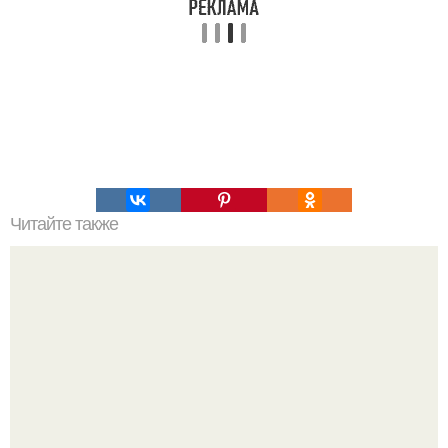
Читайте также
Польза яичного желтка - мы разбиваем очередной миф о
его вреде.