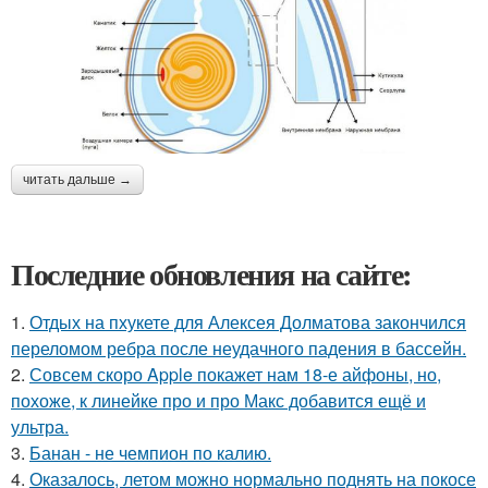
читать дальше →
Последние обновления на сайте:
1.
Отдых на пхукете для Алексея Долматова закончился
переломом ребра после неудачного падения в бассейн.
2.
Совсем скоро Apple покажет нам 18-е айфоны, но,
похоже, к линейке про и про Макс добавится ещё и
ультра.
3.
Банан - не чемпион по калию.
4.
Оказалось, летом можно нормально поднять на покосе