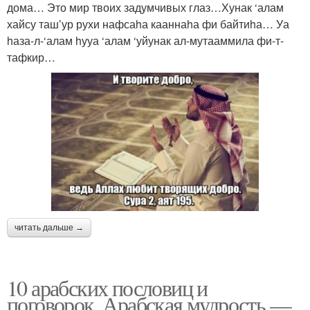
дома… Это мир твоих задумчивых глаз…Хунак ‘алам
хайсу таш’ур рухи нафсаhа кааннаhа фи байтиhа… Уа
hаза-л-‘алам hууа ‘алам ‘уйунак ал-мутааммила фи-т-
тафкир…
читать дальше →
10 арабских пословиц и
поговорок. Арабская мудрость —