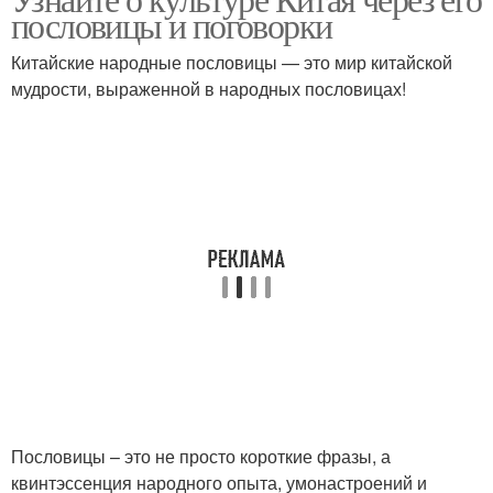
Китайские цитаты
Китайские философы
пословицы и поговорки
Китайские народные пословицы — это мир китайской
мудрости, выраженной в народных пословицах!
Китайские мудрости
Восточные пословицы
Арабские пословицы
Пословицы про мужчин
Пословицы для женщин
Китайские идиомы
Пословицы – это не просто короткие фразы, а
квинтэссенция народного опыта, умонастроений и