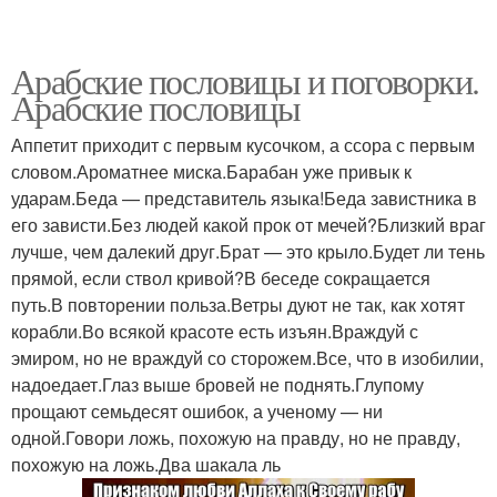
Арабские пословицы и поговорки.
Арабские пословицы
Аппетит приходит с первым кусочком, а ссора с первым
словом.Ароматнее миска.Барабан уже привык к
ударам.Беда — представитель языка!Беда завистника в
его зависти.Без людей какой прок от мечей?Близкий враг
лучше, чем далекий друг.Брат — это крыло.Будет ли тень
прямой, если ствол кривой?В беседе сокращается
путь.В повторении польза.Ветры дуют не так, как хотят
корабли.Во всякой красоте есть изъян.Враждуй с
эмиром, но не враждуй со сторожем.Все, что в изобилии,
надоедает.Глаз выше бровей не поднять.Глупому
прощают семьдесят ошибок, а ученому — ни
одной.Говори ложь, похожую на правду, но не правду,
похожую на ложь.Два шакала ль