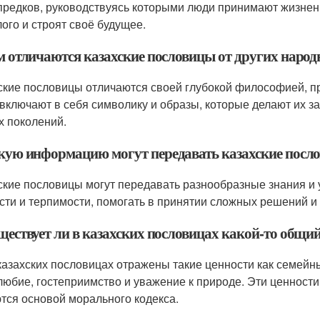
предков, руководствуясь которыми люди принимают жизнен
ого и строят своё будущее.
ем отличаются казахские пословицы от других наро
ские пословицы отличаются своей глубокой философией, п
 включают в себя символику и образы, которые делают их
х поколений.
акую информацию могут передавать казахские посл
ские пословицы могут передавать разнообразные знания и 
сти и терпимости, помогать в принятии сложных решений и
уществует ли в казахских пословицах какой-то общи
 казахских пословицах отражены такие ценности как семейны
любие, гостеприимство и уважение к природе. Эти ценност
тся основой морального кодекса.