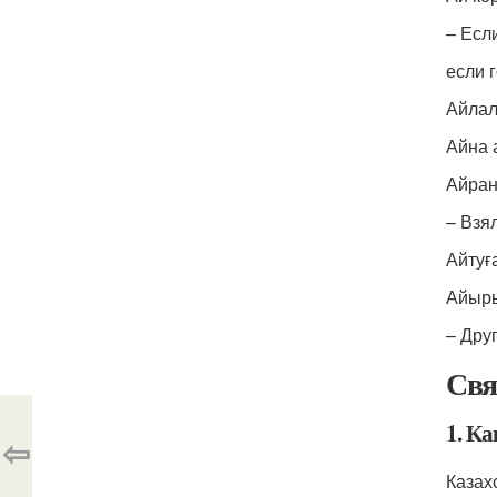
– Есл
если 
Айлал
Айна 
Айран 
– Взя
Айтуға
Айыры
– Дру
Свя
1. К
⇦
Казах