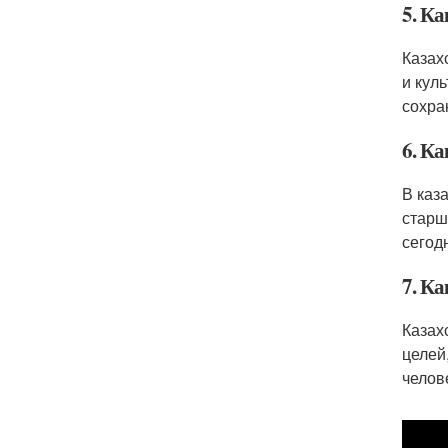
5. К
Казах
и кул
сохра
6. Ка
В каз
старш
сегод
7. К
Казах
целей
челов