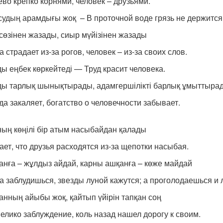
ево крепко корнями, человек – друзьями.
судың арамдығы жоқ – В проточной воде грязь не держится
сөзінен жазады, сиыр мүйізінен жазады
 страдает из-за рогов, человек – из-за своих слов.
ы еңбек көркейтеді — Труд красит человека.
ы тарлық шынықтырады, адамгершілікті барлық ұмыттыра
да закаляет, богатство о человечности забывает.
ың көңілі бір атым насыбайдан қалады
ает, что друзья расходятся из-за щепотки насыбая.
анға – жұлдыз айдай, карны ашқанға – көже майдай
да заблудишься, звезды луной кажутся; а проголодаешься и
анның айыбы жоқ, қайтып үйірін тапқан соң
велико заблуждение, коль назад нашел дорогу к своим.