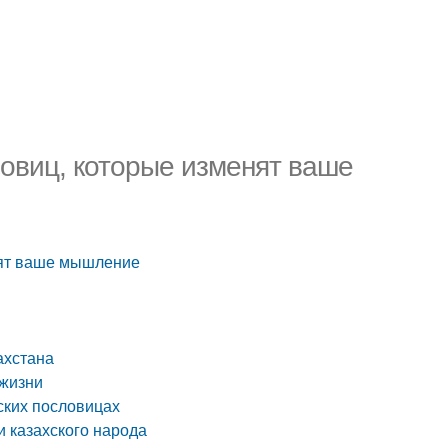
ловиц, которые изменят ваше
нят ваше мышление
ахстана
 жизни
ских пословицах
и казахского народа