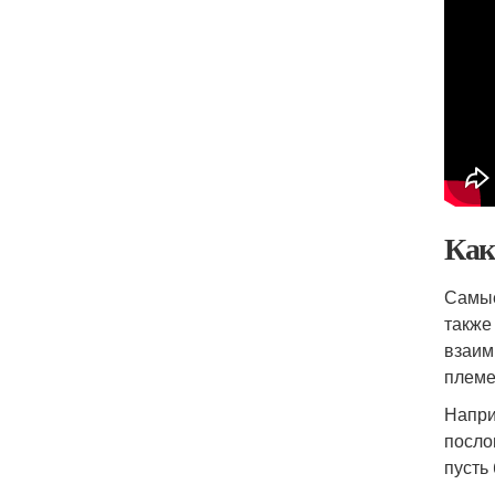
Как
Самые
также
взаим
племе
Напри
посло
пусть