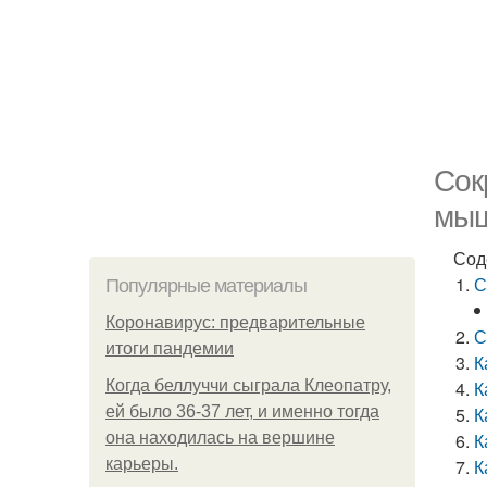
Сок
мы
Сод
С
Популярные материалы
Коронавирус: предварительные
С
итоги пандемии
К
Когда беллуччи сыграла Клеопатру,
К
ей было 36-37 лет, и именно тогда
К
она находилась на вершине
К
карьеры.
К