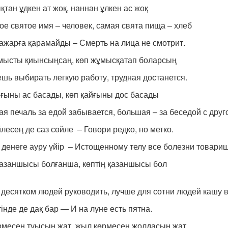
қтан ұдкен ат жоқ, наннан ұлкен ас жоқ
ое святое имя – человек, самая свята пища – хлеб
ажарға қарамайды – Смерть на лица не смотрит.
мысты қиынсыңсаң, көп жұмысқатап боларсың
ешь выбирать легкую работу, трудная достанется.
йғыны ас басады, көп қайғыны дос басады
ая печаль за едой забывается, большая – за беседой с друг
йлесең де саз сөйле – Говори редко, но метко.
 денеге ауру үйір – Истощенному телу все болезни товарищ
 азаншысы болғанша, көптің қазаншысы бол
 десятком людей руководить, лучше для сотни людей кашу в
інде де дақ бар — И на луне есть пятна.
рмесең туысың жат, жыл көрмесең жолдасың жат