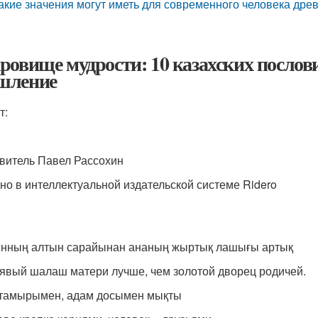
акие значения могут иметь для современного человека др
ровище мудрости: 10 казахских послов
шление
т:
витель Павел Рассохин
но в интеллектуальной издательской системе Ridero
нның алтын сарайынан ананың жыртық лашығы артық
явый шалаш матери лучше, чем золотой дворец родичей.
тамырымен, адам досымен мықты