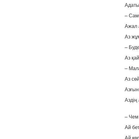
Адаты
– Сам
Ажал 
Аз жұ
– Буд
Аз қа
– Мал
Аз сө
Азғын
Аздің
– Чем
Ай бет
Ай кө