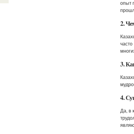
опыт 
прошл
2. Ч
Казах
часто
многи
3. К
Казах
мудро
4. С
Да, в
трудо
являю