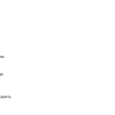
ом.
и.
арить.