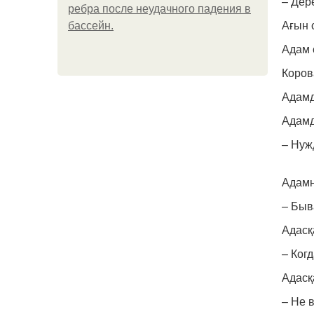
– Дер
ребра после неудачного падения в
Ағын 
бассейн.
Адам 
Корова
Адамд
Адамд
– Нуж
Адамн
– Быв
Адасқ
– Ког
Адасқ
– Не 