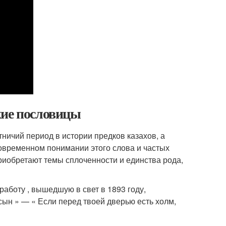
кие пословицы
ничий период в истории предков казахов, а
 современном понимании этого слова и частых
риобретают темы сплоченности и единства рода,
аботу , вышедшую в свет в 1893 году,
лсын » — « Если перед твоей дверью есть холм,