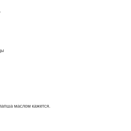
.
ды
 лапша маслом кажется.