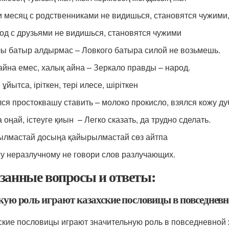
и месяц с родственниками не видишься, становятся чужими
год с друзьями не видишься, становятся чужими
ы батыр алдырмас – Ловкого батыра силой не возьмешь.
айна емес, халық айна – Зеркало правды – народ.
ұйытса, іріткен, тері илесе, шіріткен
лся простоквашу ставить – молоко прокисло, взялся кожу ду
 оңай, істеуге қиын – Легко сказать, да трудно сделать.
лмастай досыңа қайырылмастай сөз айтпа
гу неразлучному не говори слов разлучающих.
занные вопросы и ответы:
акую роль играют казахские пословицы в повседнев
ские пословицы играют значительную роль в повседневной ж