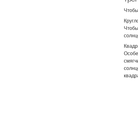
Чтобы
Кругл
Чтобы
солнц
Квадр
Особе
смягч
солнц
квадр