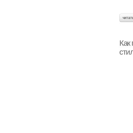
читат
Как
сти