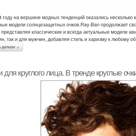
4 году на вершине модных тенденций оказались несколько
ные модели солнцезащитных очков.Ray-Ban продолжает св
, представляя классические и всегда актуальные модели ави
н, так и для мужчин, добавляя стиль и харизму к любому об
ь дальше →
 для круглого лица. В тренде круглые очк