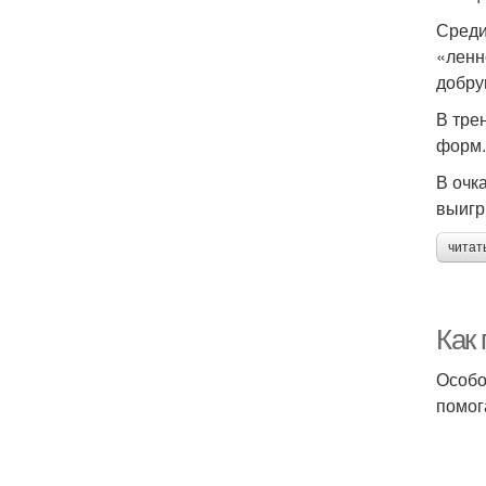
Среди
«ленн
добру
В тре
форм.
В очк
выигр
читат
Как 
Особо
помог