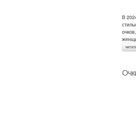
В 202
стиль
очков
женщи
читат
Очки