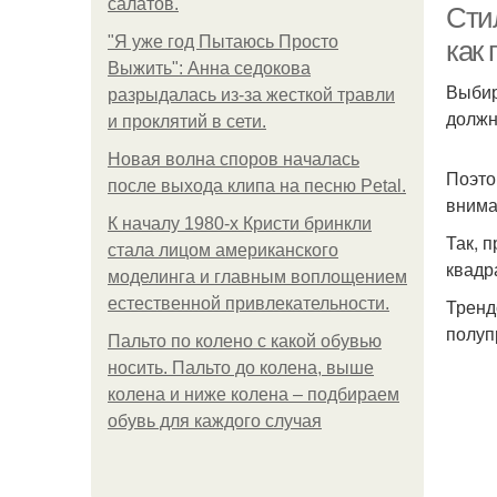
салатов.
Сти
"Я уже год Пытаюсь Просто
как
Выжить": Анна седокова
Выбир
разрыдалась из-за жесткой травли
должн
и проклятий в сети.
Новая волна споров началась
Поэто
после выхода клипа на песню Petal.
внима
К началу 1980-х Кристи бринкли
Так, 
стала лицом американского
квадр
моделинга и главным воплощением
естественной привлекательности.
Тренд
полуп
Пальто по колено с какой обувью
носить. Пальто до колена, выше
колена и ниже колена – подбираем
обувь для каждого случая