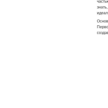
часть
знать
идеал
Основ
Перво
созда