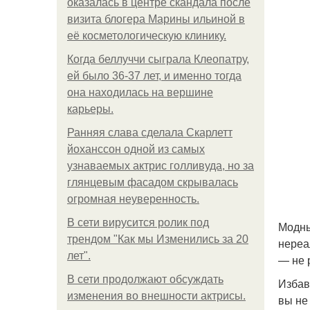
оказалась в центре скандала после
визита блогера Марины ильиной в
её косметологическую клинику.
Когда беллуччи сыграла Клеопатру,
ей было 36-37 лет, и именно тогда
она находилась на вершине
карьеры.
Ранняя слава сделала Скарлетт
йоханссон одной из самых
узнаваемых актрис голливуда, но за
глянцевым фасадом скрывалась
огромная неуверенность.
В сети вирусится ролик под
Модны
трендом "Как мы Изменились за 20
нереа
лет".
— не 
В сети продолжают обсуждать
Избав
изменения во внешности актрисы.
вы не