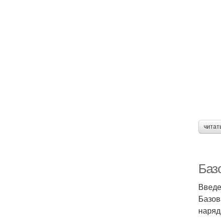
читат
Баз
Введ
Базов
наряд