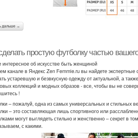
ь дальше →
сделать простую футболку частью вашего 
 интересное об искусстве быть женщиной
ем канале в Яндекс Zen Femmie.ru вы найдете экспертные 
ать устаревшую и безвкусную одежду от актуальной, а такж
овых коллекций и модных образов - все, чтобы вы не сове
шитесь !
лки – пожалуй, одна из самых универсальных и стильных ве
лки – это составляющая лишь спортивного или расслабленн
лками могут выглядеть стильно и женственно – секрет в то
азываем, с какими.