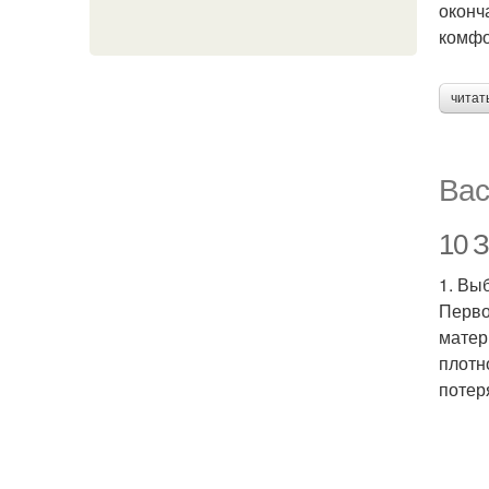
оконч
комфо
читат
Вас
10 З
1. Вы
Перво
матер
плотн
потер