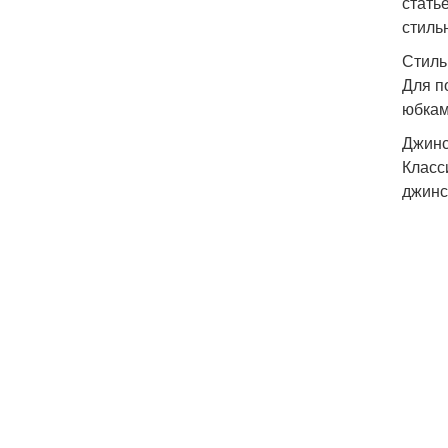
стать
стиль
Стиль
Для п
юбкам
Джинс
Класс
джинс