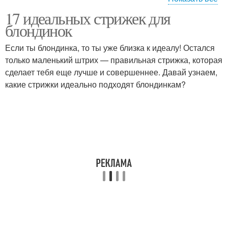
17 идеальных стрижек для
Многослойная стрижка
Стрижка в духе
блондинок
Если ты блондинка, то ты уже близка к идеалу! Остался
только маленький штрих — правильная стрижка, которая
сделает тебя еще лучше и совершеннее. Давай узнаем,
Стрижка а-ля мэрилин
Идеальная стрижка
какие стрижки идеально подходят блондинкам?
Стрижка до плеч
Стрижка а-ля паж
Модные стрижки
Подходящие стрижки