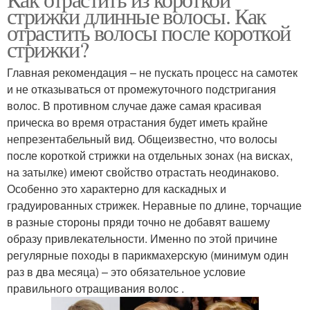
Идеальные стрижки
стрижки длинные волосы. Как
отращивании
отрастить волосы после короткой
стрижки?
универсальная
Главная рекомендация – не пускать процесс на самотек
Стрижки для блондинок
стрижка
и не отказываться от промежуточного подстригания
волос. В противном случае даже самая красивая
прическа во время отрастания будет иметь крайне
непрезентабельный вид. Общеизвестно, что волосы
Стрижка для блондинок
Многослойная стрижка
после короткой стрижки на отдельных зонах (на висках,
на затылке) имеют свойство отрастать неодинаково.
Особенно это характерно для каскадных и
градуированных стрижек. Неравные по длине, торчащие
Стрижка для волнистых
в разные стороны пряди точно не добавят вашему
Стрижка в духе
волос
образу привлекательности. Именно по этой причине
регулярные походы в парикмахерскую (минимум один
раз в два месяца) – это обязательное условие
правильного отращивания волос .
Стрижка а-ля мэрилин
Стрижка до плеч