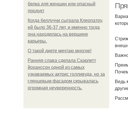
белка для женщин или опасный
Пря
продукт
Вариа
Когда беллуччи сыграла Клеопатру,
котор
ей было 36-37 лет, и именно тогда
она находилась на вершине
Стриж
карьеры.
внешн
О такой диете мечтаю многие!
Важно
Ранняя слава сделала Скарлетт
Преим
йоханссон одной из самых
Почем
узнаваемых актрис голливуда, но за
Ведь 
глянцевым фасадом скрывалась
други
огромная неуверенность.
Рассм