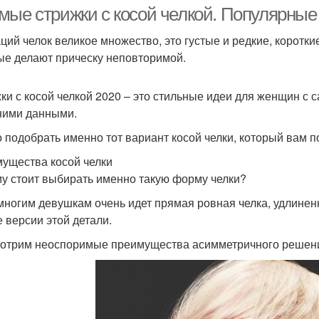
мые стрижки с косой челкой. Популярные 
ций челок великое множество, это густые и редкие, коротки
ые делают прическу неповторимой.
Стрижка с челкой
ки с косой челкой 2020 – это стильные идеи для женщин 
ими данными.
 подобрать именно тот вариант косой челки, который вам п
ущества косой челки
у стоит выбирать именно такую форму челки?
многим девушкам очень идет прямая ровная челка, удлиненн
е версии этой детали.
отрим неоспоримые преимущества асимметричного решен