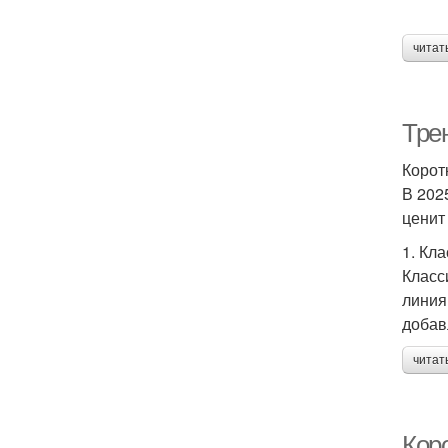
читат
Тре
Корот
В 202
ценит
1. Кл
Класс
линия
добав
читат
Кор