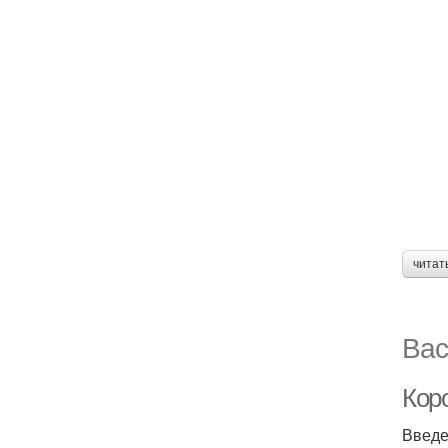
читат
Вас
Коро
Введ