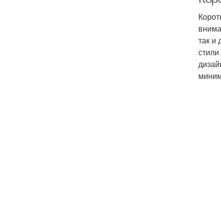
Корот
внима
так и
стили
дизай
миним