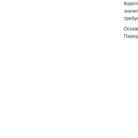
Корот
значи
требу
Основ
Перед