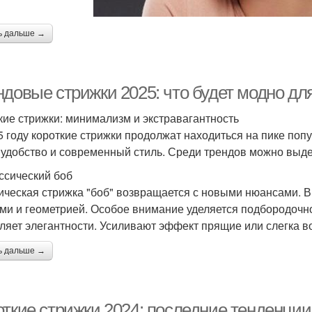
ь дальше →
ндовые стрижки 2025: что будет модно д
кие стрижки: минимализм и экстравагантность
5 году короткие стрижки продолжат находиться на пике попу
 удобство и современный стиль. Среди трендов можно выде
ассический боб
ическая стрижка "боб" возвращается с новыми нюансами. В 
ми и геометрией. Особое внимание уделяется подбородочно
ляет элегантности. Усиливают эффект прящие или слегка в
ь дальше →
откие стрижки 2024: последние тенденции