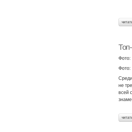
читат
Топ-
Фото:
Фото:
Среди
не тр
всей 
знаме
читат