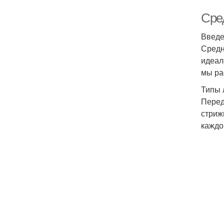
Сре
Введ
Средн
идеал
мы ра
Типы 
Перед
стриж
каждог