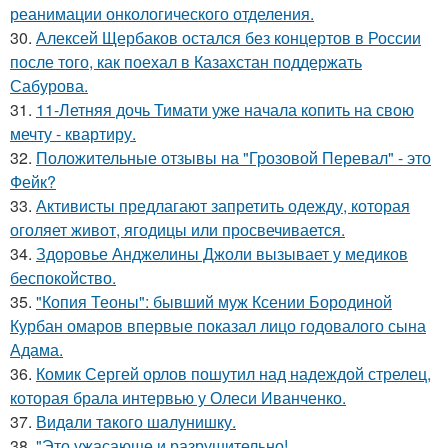
реанимации онкологического отделения.
30.
Алексей Щербаков остался без концертов в России
после того, как поехал в Казахстан поддержать
Сабурова.
31.
11-Летняя дочь Тимати уже начала копить на свою
мечту - квартиру.
32.
Положительные отзывы на "Грозовой Перевал" - это
Фейк?
33.
Активисты предлагают запретить одежду, которая
оголяет живот, ягодицы или просвечивается.
34.
Здоровье Анджелины Джоли вызывает у медиков
беспокойство.
35.
"Копия Теоны": бывший муж Ксении Бородиной
Курбан омаров впервые показал лицо годовалого сына
Адама.
36.
Комик Сергей орлов пошутил над надеждой стрелец,
которая брала интервью у Олеси Иванченко.
37.
Видaли тaкого шaлунишку.
38.
"Это ужасающе и разрушительно!