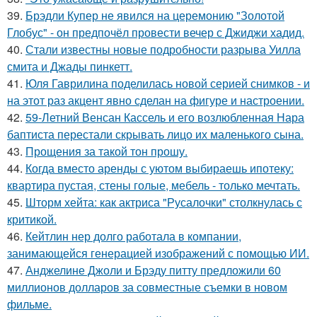
39.
Брэдли Купер не явился на церемонию "Золотой
Глобус" - он предпочёл провести вечер с Джиджи хадид.
40.
Стали известны новые подробности разрыва Уилла
смита и Джады пинкетт.
41.
Юля Гаврилина поделилась новой серией снимков - и
на этот раз акцент явно сделан на фигуре и настроении.
42.
59-Летний Венсан Кассель и его возлюбленная Нара
баптиста перестали скрывать лицо их маленького сына.
43.
Прощения за такой тон прошу.
44.
Когда вместо аренды с уютом выбираешь ипотеку:
квартира пустая, стены голые, мебель - только мечтать.
45.
Шторм хейта: как актриса "Русалочки" столкнулась с
критикой.
46.
Кейтлин нер долго работала в компании,
занимающейся генерацией изображений с помощью ИИ.
47.
Анджелине Джоли и Брэду питту предложили 60
миллионов долларов за совместные съемки в новом
фильме.