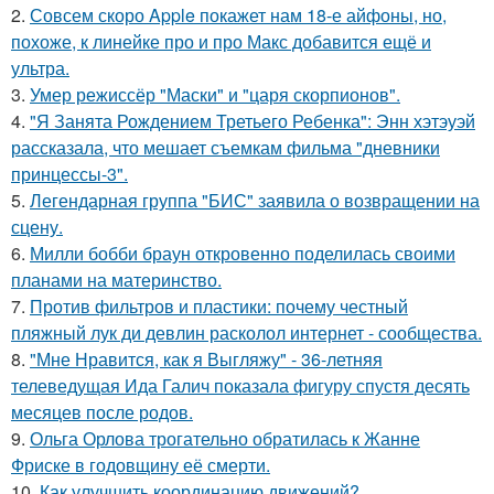
2.
Совсем скоро Apple покажет нам 18-е айфоны, но,
похоже, к линейке про и про Макс добавится ещё и
ультра.
3.
Умер режиссёр "Маски" и "царя скорпионов".
4.
"Я Занята Рождением Третьего Ребенка": Энн хэтэуэй
рассказала, что мешает съемкам фильма "дневники
принцессы-3".
5.
Легендарная группа "БИС" заявила о возвращении на
сцену.
6.
Милли бобби браун откровенно поделилась своими
планами на материнство.
7.
Против фильтров и пластики: почему честный
пляжный лук ди девлин расколол интернет - сообщества.
8.
"Мне Нравится, как я Выгляжу" - 36-летняя
телеведущая Ида Галич показала фигуру спустя десять
месяцев после родов.
9.
Ольга Орлова трогательно обратилась к Жанне
Фриске в годовщину её смерти.
10.
Как улучшить координацию движений?