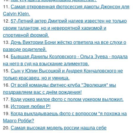
11.
Самая откровенная фотосессия дакоты Джонсон для
Calvin Klein.
12.
57-Летний актер Дмитрий нагиев известен не только
своим талантом, но и невероятной харизмой и
спортивной формой.
13.
Дочь Виктории Бони жёстко ответила на все слухи о
разводе родителей.
14.
Бывшая Данилы Козловского - Ольга Зуева - подала
на него в суд на взыскание алиментов.
15.
Сын у Юлии Высоцкой и Андрея Кончаловского не
только красавец, но и умница.
16.
От всей команды фитнес-клуба "Эволюция" мы
поздравляем вас с днём рождения!
17.
Коди уокер милое фото с полом уокером выложил.
18.
История любви P!
19.
Когда выкладываешь фото с вопросом "я похожа на
Марго Робби?
20.
Самая высокая модель россии нашла себе