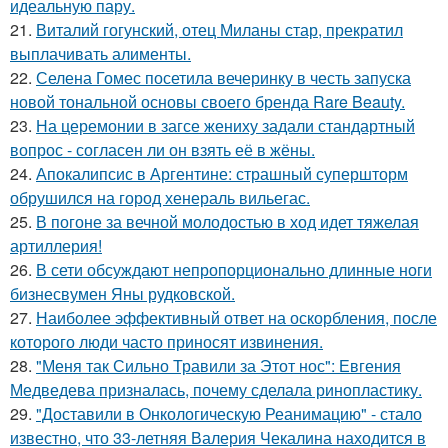
идеальную пару.
21.
Виталий гогунский, отец Миланы стар, прекратил
выплачивать алименты.
22.
Селена Гомес посетила вечеринку в честь запуска
новой тональной основы своего бренда Rare Beauty.
23.
На церемонии в загсе жениху задали стандартный
вопрос - согласен ли он взять её в жёны.
24.
Апокалипсис в Аргентине: страшный супершторм
обрушился на город хенераль вильегас.
25.
В погоне за вечной молодостью в ход идет тяжелая
артиллерия!
26.
В сети обсуждают непропорционально длинные ноги
бизнесвумен Яны рудковской.
27.
Наиболее эффективный ответ на оскорбления, после
которого люди часто приносят извинения.
28.
"Меня так Сильно Травили за Этот нос": Евгения
Медведева призналась, почему сделала ринопластику.
29.
"Доставили в Онкологическую Реанимацию" - стало
известно, что 33-летняя Валерия Чекалина находится в