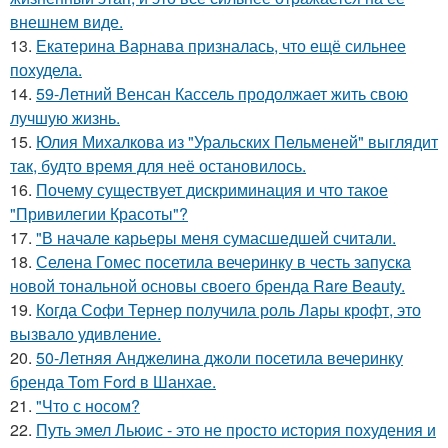
внешнем виде.
13.
Екатерина Варнава призналась, что ещё сильнее
похудела.
14.
59-Летний Венсан Кассель продолжает жить свою
лучшую жизнь.
15.
Юлия Михалкова из "Уральских Пельменей" выглядит
так, будто время для неё остановилось.
16.
Почему существует дискриминация и что такое
"Привилегии Красоты"?
17.
"В начале карьеры меня сумасшедшей считали.
18.
Селена Гомес посетила вечеринку в честь запуска
новой тональной основы своего бренда Rare Beauty.
19.
Когда Софи Тернер получила роль Лары крофт, это
вызвало удивление.
20.
50-Летняя Анджелина джоли посетила вечеринку
бренда Tom Ford в Шанхае.
21.
"Что с носом?
22.
Путь эмел Льюис - это не просто история похудения и