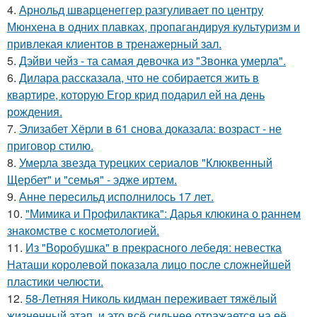
4.
Арнольд шварценеггер разгуливает по центру
Мюнхена в одних плавках, пропагандируя культуризм и
привлекая клиентов в тренажерный зал.
5.
Дэйви чейз - та самая девочка из "Звонка умерла".
6.
Дилара рассказала, что не собирается жить в
квартире, которую Егор крид подарил ей на день
рождения.
7.
Элизабет Хёрли в 61 снова доказала: возраст - не
приговор стилю.
8.
Умерла звезда турецких сериалов "Клюквенный
Щербет" и "семья" - эдже иртем.
9.
Анне пересильд исполнилось 17 лет.
10.
"Мимика и Профилактика": Дарья клюкина о раннем
знакомстве с косметологией.
11.
Из "Воробушка" в прекрасного лебедя: невестка
Наташи королевой показала лицо после сложнейшей
пластики челюсти.
12.
58-Летняя Николь кидман переживает тяжёлый
жизненный этап, и это всё сильнее отражается на её