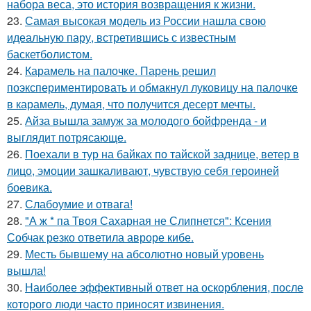
набора веса, это история возвращения к жизни.
23.
Самая высокая модель из России нашла свою
идеальную пару, встретившись с известным
баскетболистом.
24.
Карамель на палочке. Парень решил
поэкспериментировать и обмакнул луковицу на палочке
в карамель, думая, что получится десерт мечты.
25.
Айза вышла замуж за молодого бойфренда - и
выглядит потрясающе.
26.
Поехали в тур на байках по тайской заднице, ветер в
лицо, эмоции зашкаливают, чувствую себя героиней
боевика.
27.
Слабоумие и отвага!
28.
"А ж * па Твоя Сахарная не Слипнется": Ксения
Собчак резко ответила авроре кибе.
29.
Месть бывшему на абсолютно новый уровень
вышла!
30.
Наиболее эффективный ответ на оскорбления, после
которого люди часто приносят извинения.