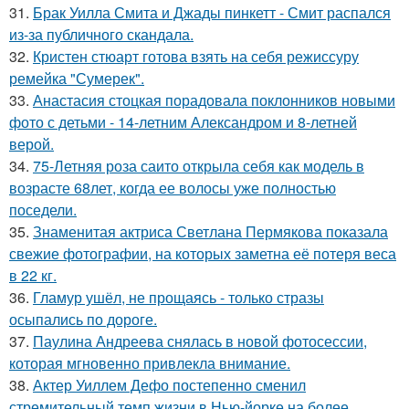
31.
Брак Уилла Смита и Джады пинкетт - Смит распался
из-за публичного скандала.
32.
Кристен стюарт готова взять на себя режиссуру
ремейка "Сумерек".
33.
Анастасия стоцкая порадовала поклонников новыми
фото с детьми - 14-летним Александром и 8-летней
верой.
34.
75-Летняя роза саито открыла себя как модель в
возрасте 68лет, когда ее волосы уже полностью
поседели.
35.
Знаменитая актриса Светлана Пермякова показала
свежие фотографии, на которых заметна её потеря веса
в 22 кг.
36.
Гламур ушёл, не прощаясь - только стразы
осыпались по дороге.
37.
Паулина Андреева снялась в новой фотосессии,
которая мгновенно привлекла внимание.
38.
Актер Уиллем Дефо постепенно сменил
стремительный темп жизни в Нью-йорке на более