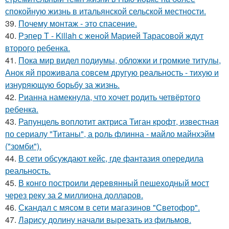
спокойную жизнь в итальянской сельской местности.
39.
Почему монтаж - это спасение.
40.
Рэпер T - Killah с женой Марией Тарасовой ждут
второго ребенка.
41.
Пока мир видел подиумы, обложки и громкие титулы,
Анок яй проживала совсем другую реальность - тихую и
изнуряющую борьбу за жизнь.
42.
Рианна намекнула, что хочет родить четвёртого
ребенка.
43.
Рапунцель воплотит актриса Тиган крофт, известная
по сериалу "Титаны", а роль флинна - майло майнхэйм
("зомби").
44.
В сети обсуждают кейс, где фантазия опередила
реальность.
45.
В конго построили деревянный пешеходный мост
через реку за 2 миллиона долларов.
46.
Скандал с мясом в сети магазинов "Светофор".
47.
Ларису долину начали вырезать из фильмов.