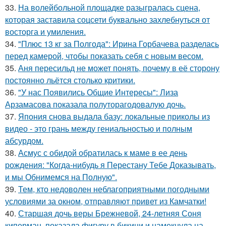
33.
На волейбольной площадке разыгралась сцена,
которая заставила соцсети буквально захлебнуться от
восторга и умиления.
34.
"Плюс 13 кг за Полгода": Ирина Горбачева разделась
перед камерой, чтобы показать себя с новым весом.
35.
Аня пересильд не может понять, почему в её сторону
постоянно льётся столько критики.
36.
"У нас Появились Общие Интересы": Лиза
Арзамасова показала полуторагодовалую дочь.
37.
Япония снова выдала базу: локальные приколы из
видео - это грань между гениальностью и полным
абсурдом.
38.
Асмус с обидой обратилась к маме в ее день
рождения: "Когда-нибудь я Перестану Тебе Доказывать,
и мы Обнимемся на Полную".
39.
Тем, кто недоволен неблагоприятными погодными
условиями за окном, отправляют привет из Камчатки!
40.
Старшая дочь веры Брежневой, 24-летняя Соня
киперман, показала фигуру в бикини и намекнула на