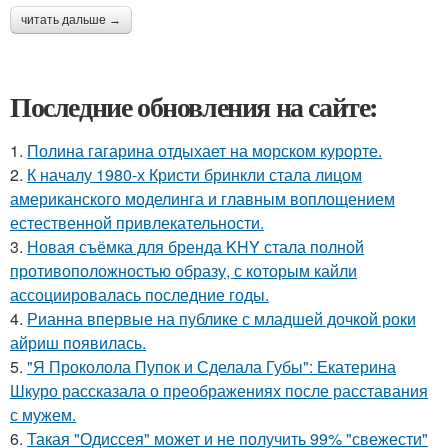
читать дальше →
Последние обновления на сайте:
1.
Полина гагарина отдыхает на морском курорте.
2.
К началу 1980-х Кристи бринкли стала лицом
американского моделинга и главным воплощением
естественной привлекательности.
3.
Новая съёмка для бренда KHY стала полной
противоположностью образу, с которым кайли
ассоциировалась последние годы.
4.
Рианна впервые на публике с младшей дочкой роки
айриш появилась.
5.
"Я Проколола Пупок и Сделала Губы": Екатерина
Шкуро рассказала о преображениях после расставания
с мужем.
6.
Такая "Одиссея" может и не получить 99% "свежести"