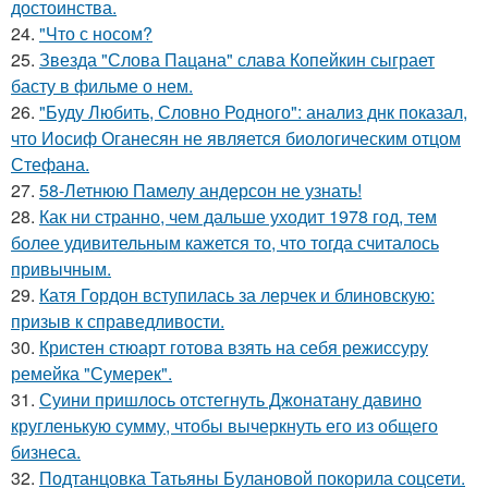
достоинства.
24.
"Что с носом?
25.
Звезда "Слова Пацана" слава Копейкин сыграет
басту в фильме о нем.
26.
"Буду Любить, Словно Родного": анализ днк показал,
что Иосиф Оганесян не является биологическим отцом
Стефана.
27.
58-Летнюю Памелу андерсон не узнать!
28.
Как ни странно, чем дальше уходит 1978 год, тем
более удивительным кажется то, что тогда считалось
привычным.
29.
Катя Гордон вступилась за лерчек и блиновскую:
призыв к справедливости.
30.
Кристен стюарт готова взять на себя режиссуру
ремейка "Сумерек".
31.
Суини пришлось отстегнуть Джонатану давино
кругленькую сумму, чтобы вычеркнуть его из общего
бизнеса.
32.
Подтанцовка Татьяны Булановой покорила соцсети.