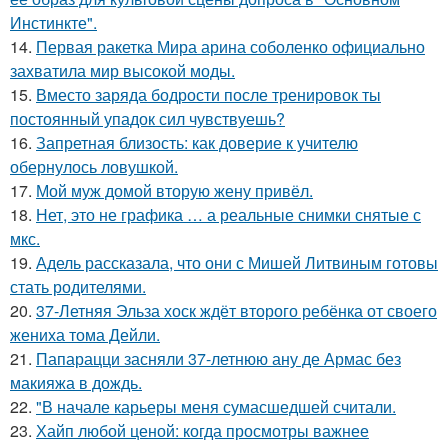
Инстинкте".
14.
Первая ракетка Мира арина соболенко официально
захватила мир высокой моды.
15.
Вместо заряда бодрости после тренировок ты
постоянный упадок сил чувствуешь?
16.
Запретная близость: как доверие к учителю
обернулось ловушкой.
17.
Мой муж домой вторую жену привёл.
18.
Нет, это не графика … а реальные снимки снятые с
мкс.
19.
Адель рассказала, что они с Мишей Литвиным готовы
стать родителями.
20.
37-Летняя Эльза хоск ждёт второго ребёнка от своего
жениха тома Дейли.
21.
Папарацци засняли 37-летнюю ану де Армас без
макияжа в дождь.
22.
"В начале карьеры меня сумасшедшей считали.
23.
Хайп любой ценой: когда просмотры важнее