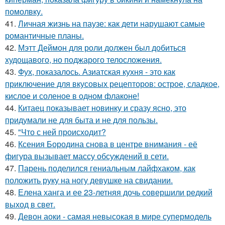
помолвку.
41.
Личная жизнь на паузе: как дети нарушают самые
романтичные планы.
42.
Мэтт Деймон для роли должен был добиться
худощавого, но поджарого телосложения.
43.
Фух, показалось. Азиатская кухня - это как
приключение для вкусовых рецепторов: острое, сладкое,
кислое и соленое в одном флаконе!
44.
Китаец показывает новинку и сразу ясно, это
придумали не для быта и не для пользы.
45.
"Что с ней происходит?
46.
Ксения Бородина снова в центре внимания - её
фигура вызывает массу обсуждений в сети.
47.
Парень поделился гениальным лайфхаком, как
положить руку на ногу девушке на свидании.
48.
Елена ханга и ее 23-летняя дочь совершили редкий
выход в свет.
49.
Девон аоки - самая невысокая в мире супермодель