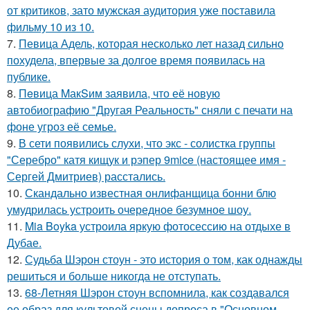
от критиков, зато мужская аудитория уже поставила
фильму 10 из 10.
7.
Певица Адель, которая несколько лет назад сильно
похудела, впервые за долгое время появилась на
публике.
8.
Пeвица MакSим заявила, что её новую
автобиографию "Другая Реальность" сняли с печати на
фоне угроз её семье.
9.
В сети появились слухи, что экс - солистка группы
"Серебро" катя кищук и рэпер 9mice (настоящее имя -
Сергей Дмитриев) расстались.
10.
Скандально известная онлифанщица бонни блю
умудрилась устроить очередное безумное шоу.
11.
Mia Boyka устроила яркую фотосессию на отдыхе в
Дубае.
12.
Судьба Шэрон стоун - это история о том, как однажды
решиться и больше никогда не отступать.
13.
68-Летняя Шэрон стоун вспомнила, как создавался
ее образ для культовой сцены допроса в "Основном