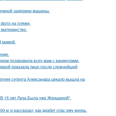
ричиной задержки машины.
 фото на пляже.
 материнство.
й мамой.
ение.
ором поздравила всех мам с каникулами.
олевой показала лицо после сложнейшей
етняя супруга Александра цекало вышла на
"В 15 лет Лиза Была уже Женщиной".
 кг и рассказал, как диабет спас ему жизнь.