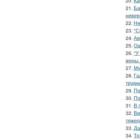
20.
Ка
21.
Ба
невер
22.
Не
23.
"С
24.
Ав
25.
Ош
26.
"У
жены.
27.
Му
28.
Га
трудн
29.
По
30.
По
31.
В 
32.
Ви
тяжел
33.
Да
34.
То