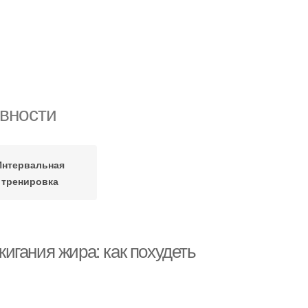
вности
Интервальная
тренировка
игания жира: как похудеть