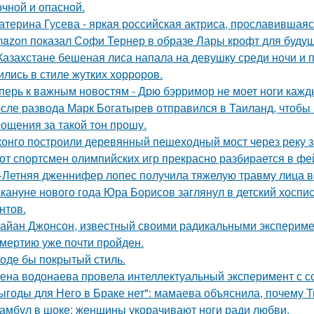
очной и опасной.
атерина Гусева - яркая российская актриса, прославившаяс
azon показал Софи Тернер в образе Лары крофт для будущ
Казахстане бешеная лиса напала на девушку среди ночи и 
ились в стиле жутких хорроров.
перь к важным новостям - Дрю бэрримор не моет ноги каждый
сле развода Марк Богатырев отправился в Таиланд, чтобы 
ощения за такой тон прошу.
конго построили деревянный пешеходный мост через реку з
от спортсмен олимпийских игр прекрасно разбирается в фе
-Летняя дженнифер лопес получила тяжелую травму лица в
кануне нового года Юра Борисов заглянул в детский хоспи
нтов.
айан Джонсон, известный своими радикальными эксперимен
смертию уже почти пройден.
оде бы покрытый стиль.
ена водонаева провела интеллектуальный эксперимент с с
ыгоды для Него в Браке нет": мамаева объяснила, почему Т
амбул в шоке: женщины укорачивают ноги ради любви.