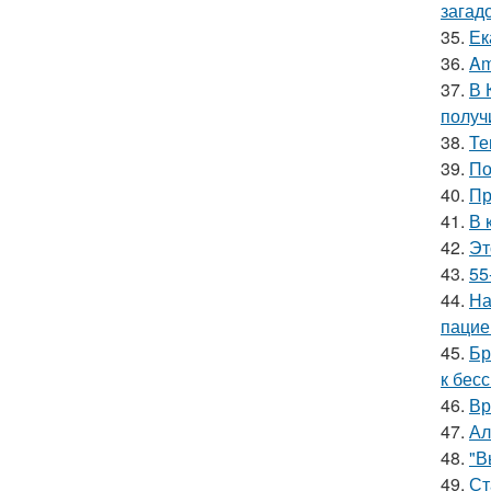
загад
35.
Ек
36.
Am
37.
В 
получ
38.
Те
39.
По
40.
Пр
41.
В 
42.
Эт
43.
55
44.
На
пацие
45.
Бр
к бес
46.
Вр
47.
Ал
48.
"В
49.
Ст