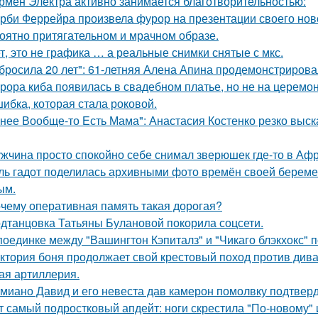
рмен Электра активно занимается благотворительностью:
рби Феррейра произвела фурор на презентации своего ново
оятно притягательном и мрачном образе.
т, это не графика … а реальные снимки снятые с мкс.
бросила 20 лет": 61-летняя Алена Апина продемонстрирова
рора киба появилась в свадебном платье, но не на церемон
ибка, которая стала роковой.
 нее Вообще-то Есть Мама": Анастасия Костенко резко выс
жчина просто спокойно себе снимал зверюшек где-то в Афри
ль гадот поделилась архивными фото времён своей беременн
ым.
чему оперативная память такая дорогая?
дтанцовка Татьяны Булановой покорила соцсети.
поединке между "Вашингтон Кэпиталз" и "Чикаго блэкхокс" 
ктория боня продолжает свой крестовый поход против диван
ая артиллерия.
миано Давид и его невеста дав камерон помолвку подтвер
т самый подростковый апдейт: ноги скрестила "По-новому" 