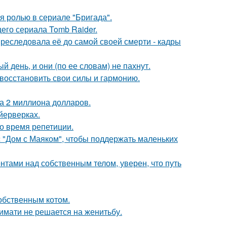
я ролью в сериале "Бригада".
его сериала Tomb Raider.
преследовала её до самой своей смерти - кадры
 день, и они (по ее словам) не пахнут.
восстановить свои силы и гармонию.
а 2 миллиона долларов.
йерверках.
о время репетиции.
с "Дом с Маяком", чтобы поддержать маленьких
тами над собственным телом, уверен, что путь
обственным котом.
имати не решается на женитьбу.