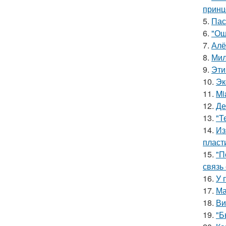
принц
5.
Пас
6.
"Ош
7.
Алё
8.
Мил
9.
Эти
10.
Эк
11.
Mi
12.
Де
13.
"Т
14.
Из
пласт
15.
"П
связь
16.
У 
17.
Ма
18.
Ви
19.
"Б