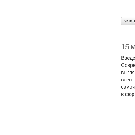
читат
15 
Введ
Совре
выгля
всего
самоч
в фор