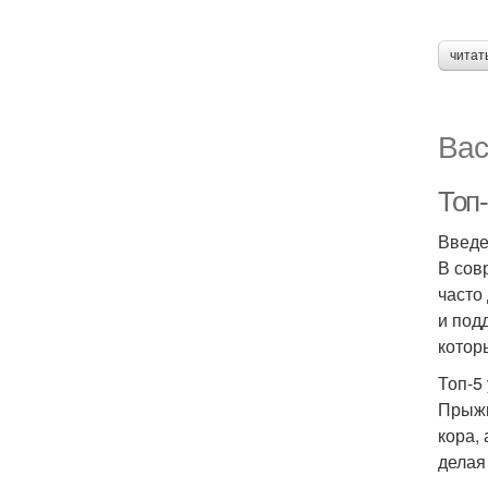
читат
Вас
Топ
Введ
В сов
часто
и под
котор
Топ-5
Прыжк
кора,
делая