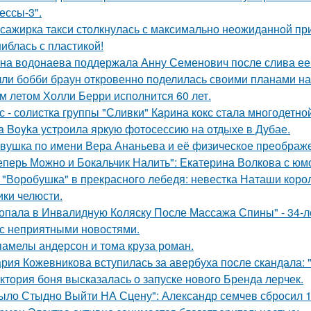
ессы-3".
сажирка такси столкнулась с максимально неожиданной п
иблась с пластикой!
на водонаева поддержала Анну Семенович после слива ее
ли бобби браун откровенно поделилась своими планами на
м летом Холли Берри исполнится 60 лет.
с - солистка группы "Сливки" Карина кокс стала многодетно
a Boyka устроила яркую фотосессию на отдыхе в Дубае.
вушка по имени Вера Ананьева и её физическое преображ
еперь Можно и Бокальчик Налить": Екатерина Волкова с юм
 "Воробушка" в прекрасного лебедя: невестка Наташи кор
ики челюсти.
опала в Инвалидную Коляску После Массажа Спины" - 34-л
 с неприятными новостями.
памелы андерсон и тома круза роман.
рия Кожевникова вступилась за авербуха после скандала: 
ктория боня высказалась о запуске нового Бренда лерчек.
ыло Стыдно Выйти НА Сцену": Александр семчев сбросил 100