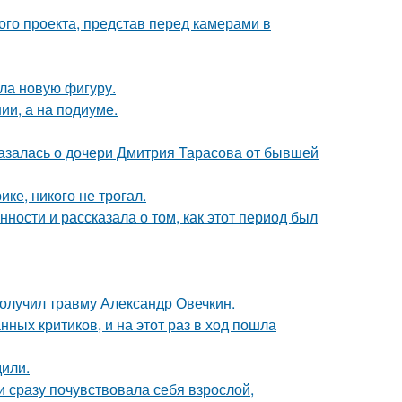
го проекта, представ перед камерами в
ла новую фигуру.
ии, а на подиуме.
казалась о дочери Дмитрия Тарасова от бывшей
ке, никого не трогал.
ости и рассказала о том, как этот период был
получил травму Александр Овечкин.
ных критиков, и на этот раз в ход пошла
дили.
и сразу почувствовала себя взрослой,