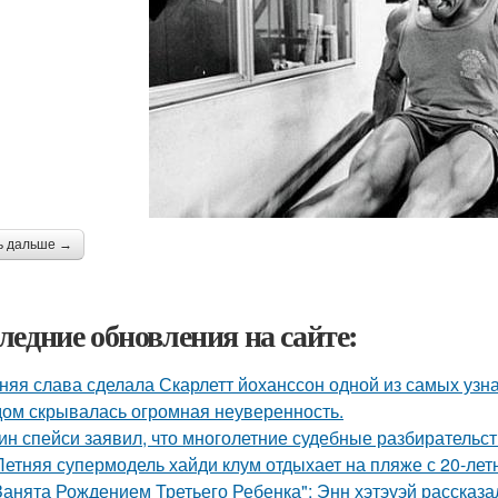
ь дальше →
ледние обновления на сайте:
няя слава сделала Скарлетт йоханссон одной из самых узн
ом скрывалась огромная неуверенность.
ин спейси заявил, что многолетние судебные разбирательст
Летняя супермодель хайди клум отдыхает на пляже с 20-ле
Занята Рождением Третьего Ребенка": Энн хэтэуэй рассказ