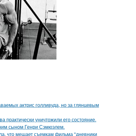
аваемых актрис голливуда, но за глянцевым
ва практически уничтожили его состояние.
тним сыном Генри Сэмюэлем.
ала, что мешает съемкам фильма "дневники