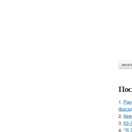
читат
Пос
1.
Ран
фасад
2.
Кев
3.
53-
4.
"Я 