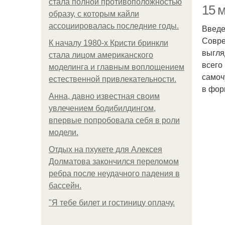
стала полной противоположностью
15 
образу, с которым кайли
ассоциировалась последние годы.
Введ
Совре
К началу 1980-х Кристи бринкли
выгля
стала лицом американского
всего
моделинга и главным воплощением
самоч
естественной привлекательности.
в фор
Анна, давно известная своим
увлечением бодибилдингом,
впервые попробовала себя в роли
модели.
Отдых на пхукете для Алексея
Долматова закончился переломом
ребра после неудачного падения в
бассейн.
"Я тебе билет и гостиницу оплачу.