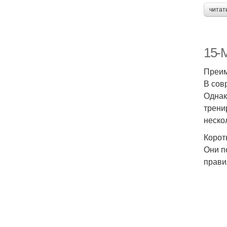
читат
15-
Преим
В сов
Однак
трени
неско
Корот
Они п
прави