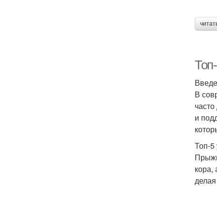
читат
Топ
Введ
В сов
часто
и под
котор
Топ-5
Прыжк
кора,
делая