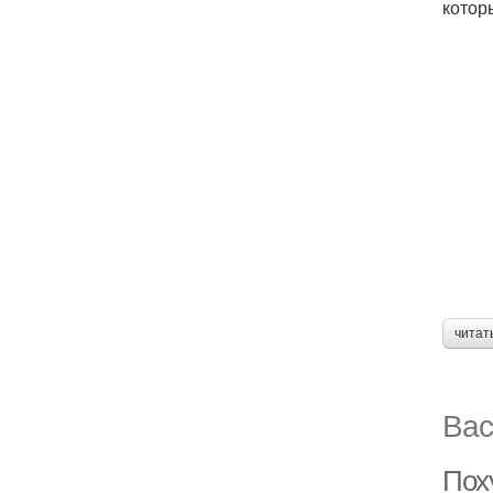
котор
читат
Вас
Поху