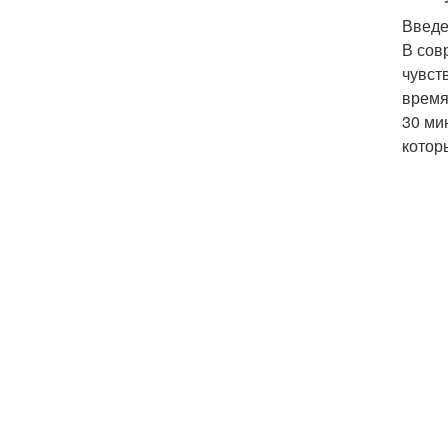
Введ
В сов
чувст
время
30 ми
котор