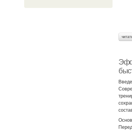
читат
Эфф
быс
Введ
Совре
трени
сохра
соста
Основ
Перед