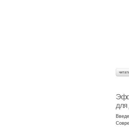
читат
Эфф
для
Введ
Совре