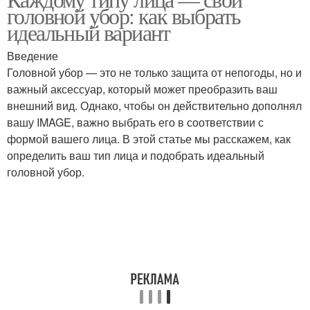
Квадратный тип
Головные уборы
головной убор: как выбрать
идеальный вариант
Введение
Головной убор — это не только защита от непогоды, но и
Убор в зависимости
Уборы с прическами
важный аксессуар, который может преобразить ваш
внешний вид. Однако, чтобы он действительно дополнял
вашу IMAGE, важно выбрать его в соответствии с
формой вашего лица. В этой статье мы расскажем, как
Убор для типа
Основные типы
определить ваш тип лица и подобрать идеальный
головной убор.