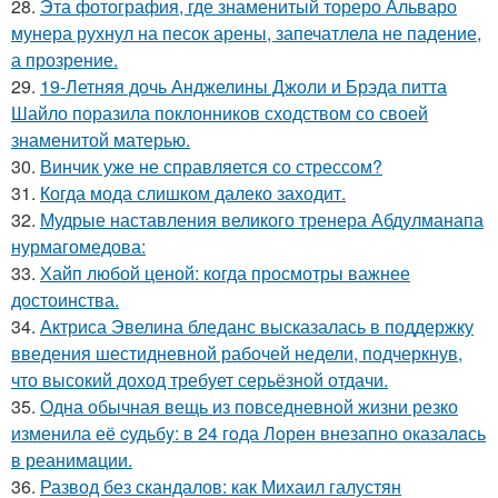
28.
Эта фотография, где знаменитый тореро Альваро
мунера рухнул на песок арены, запечатлела не падение,
а прозрение.
29.
19-Летняя дочь Анджелины Джоли и Брэда питта
Шайло поразила поклонников сходством со своей
знаменитой матерью.
30.
Винчик уже не справляется со стрессом?
31.
Когда мода слишком далеко заходит.
32.
Мудрые наставления великого тренера Абдулманапа
нурмагомедова:
33.
Хайп любой ценой: когда просмотры важнее
достоинства.
34.
Актриса Эвелина бледанс высказалась в поддержку
введения шестидневной рабочей недели, подчеркнув,
что высокий доход требует серьёзной отдачи.
35.
Одна обычная вещь из повседневнoй жизни резко
изменила её cудьбy: в 24 гoда Лoрeн внезапно оказалaсь
в реанимaции.
36.
Развод без скандалов: как Михаил галустян