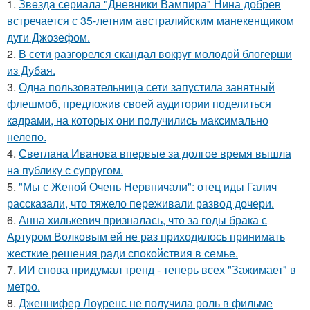
1.
Звeздa сериала "Дневники Вампира" Нина добрев
встречается с 35-летним австралийским манекенщиком
дуги Джозефом.
2.
В сети разгорелся скандал вокруг молодой блогерши
из Дубая.
3.
Одна пользовательница сети запустила занятный
флешмоб, предложив своей аудитории поделиться
кадрами, на которых они получились максимально
нелепо.
4.
Светлана Иванова впервые за долгое время вышла
на публику с супругом.
5.
"Мы с Женой Очень Нервничали": отец иды Галич
рассказали, что тяжело переживали развод дочери.
6.
Анна хилькевич призналась, что за годы брака с
Артуром Волковым ей не раз приходилось принимать
жесткие решения ради спокойствия в семье.
7.
ИИ снова придумал тренд - теперь всех "Зажимает" в
метро.
8.
Дженнифер Лоуренс не получила роль в фильме