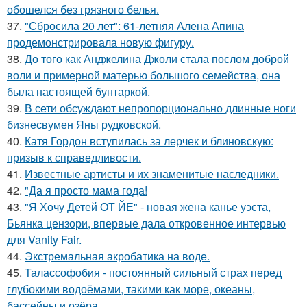
обошелся без грязного белья.
37.
"Сбросила 20 лет": 61-летняя Алена Апина
продемонстрировала новую фигуру.
38.
До того как Анджелина Джоли стала послом доброй
воли и примерной матерью большого семейства, она
была настоящей бунтаркой.
39.
В сети обсуждают непропорционально длинные ноги
бизнесвумен Яны рудковской.
40.
Катя Гордон вступилась за лерчек и блиновскую:
призыв к справедливости.
41.
Известные артисты и их знаменитые наследники.
42.
"Да я просто мама года!
43.
"Я Хочу Детей ОТ ЙЕ" - новая жена канье уэста,
Бьянка цензори, впервые дала откровенное интервью
для Vanity Fair.
44.
Экстремальная акробатика на воде.
45.
Талассофобия - постоянный сильный страх перед
глубокими водоёмами, такими как море, океаны,
бассейны и озёра.