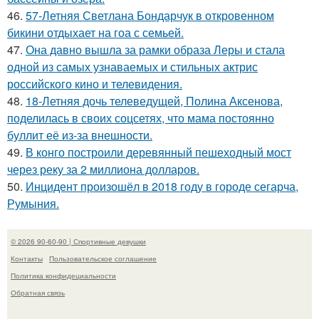
46.
57-Летняя Светлана Бондарчук в откровенном
бикини отдыхает на гоа с семьей.
47.
Она давно вышла за рамки образа Леры и стала
одной из самых узнаваемых и стильных актрис
российского кино и телевидения.
48.
18-Летняя дочь телеведущей, Полина Аксенова,
поделилась в своих соцсетях, что мама постоянно
буллит её из-за внешности.
49.
В конго построили деревянный пешеходный мост
через реку за 2 миллиона долларов.
50.
Инцидент произошёл в 2018 году в городе сегарча,
Румыния.
© 2026 90-60-90 | Спортивные девушки
Контакты
Пользовательское соглашение
Политика конфидециальности
Обратная связь