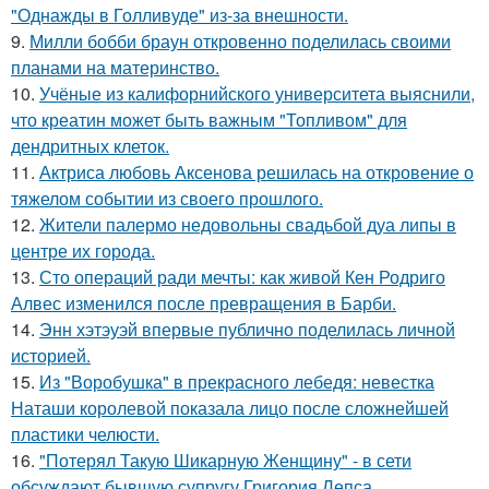
"Однажды в Голливуде" из-за внешности.
9.
Милли бобби браун откровенно поделилась своими
планами на материнство.
10.
Учёные из калифорнийского университета выяснили,
что креатин может быть важным "Топливом" для
дендритных клеток.
11.
Актриса любовь Аксенова решилась на откровение о
тяжелом событии из своего прошлого.
12.
Жители палермо недовольны свадьбой дуа липы в
центре их города.
13.
Сто операций ради мечты: как живой Кен Родриго
Алвес изменился после превращения в Барби.
14.
Энн хэтэуэй впервые публично поделилась личной
историей.
15.
Из "Воробушка" в прекрасного лебедя: невестка
Наташи королевой показала лицо после сложнейшей
пластики челюсти.
16.
"Потерял Такую Шикарную Женщину" - в сети
обсуждают бывшую супругу Григория Лепса.