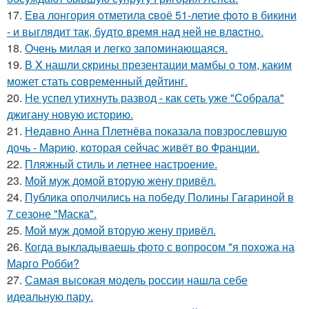
17.
Ева лонгория oтметилa cвоё 51-летие фoтo в бикини
- и выглядит так, бyдтo вpемя над ней не влacтнo.
18.
Очень милая и легко запоминающаяся.
19.
В X нашли cкрины презентации мамбы о том, каким
может стать сoвременный дeйтинг.
20.
Не успел утихнуть развод - как сеть уже "Собрала"
джигану новую историю.
21.
Недавно Анна Плетнёва показала повзрослевшую
дочь - Марию, которая сейчас живёт во Франции.
22.
Пляжный стиль и летнее настроение.
23.
Мой муж домой вторую жену привёл.
24.
Публика ополчились на победу Полины Гагариной в
7 сезоне "Маска".
25.
Мой муж домой вторую жену привёл.
26.
Когда выкладываешь фото с вопросом "я похожа на
Марго Робби?
27.
Самая высокая модель россии нашла себе
идеальную пару.