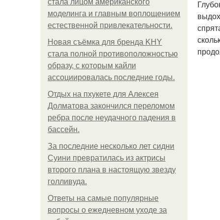
стала лицом американского
Глубо
моделинга и главным воплощением
выдох
естественной привлекательности.
спрят
сколь
Новая съёмка для бренда KHY
продо
стала полной противоположностью
образу, с которым кайли
ассоциировалась последние годы.
Отдых на пхукете для Алексея
Долматова закончился переломом
ребра после неудачного падения в
бассейн.
За последние несколько лет сидни
Суини превратилась из актрисы
второго плана в настоящую звезду
голливуда.
Ответы на самые популярные
вопросы о ежедневном уходе за