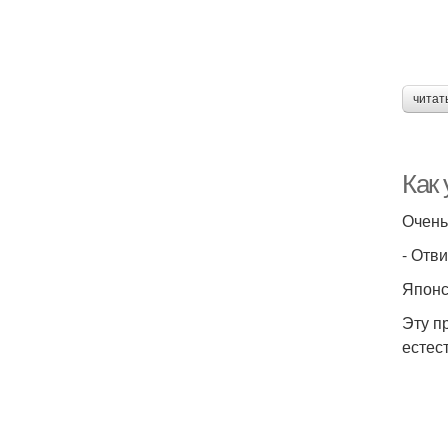
читат
Как 
Очень
- Отв
Японс
Эту п
естес