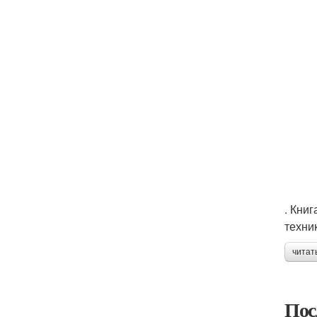
. Кни
техни
читат
Пос