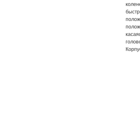
колен
быстр
полож
полож
касая
голов
Корпу