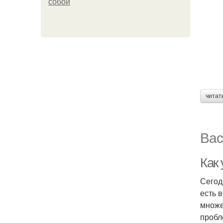
собой
читат
Вас
Как
Сегод
есть 
множе
пробл