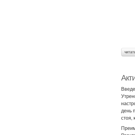
читат
Акт
Введ
Утрен
настр
день 
стоя,
Преим