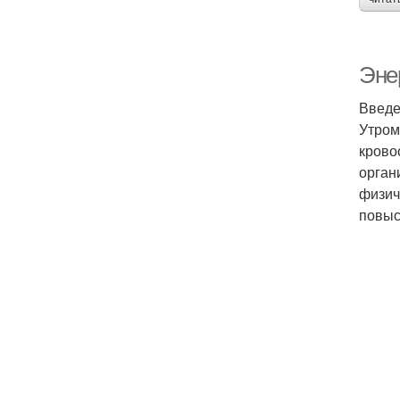
Энер
Введе
Утром
крово
орган
физич
повыс