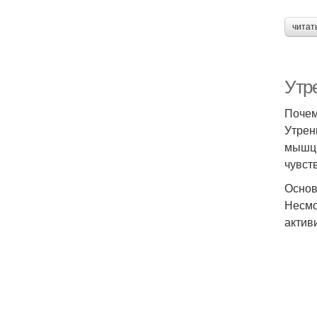
читат
Утре
Почем
Утрен
мышц,
чувст
Основ
Несмо
актив