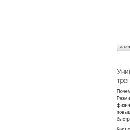
читат
Уни
тре
Почем
Разми
физич
повыш
быстр
Как п