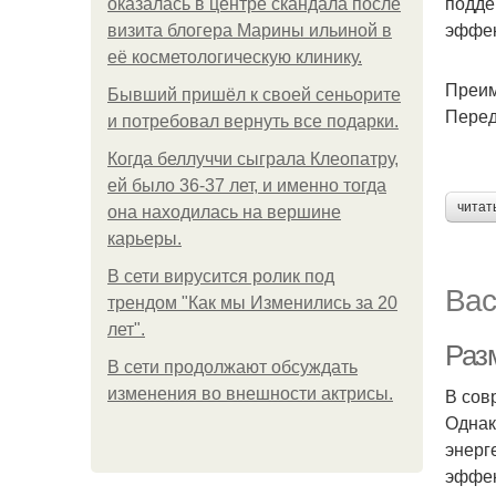
подде
оказалась в центре скандала после
эффек
визита блогера Марины ильиной в
её косметологическую клинику.
Преим
Бывший пришёл к своей сеньорите
Перед
и потребовал вернуть все подарки.
Когда беллуччи сыграла Клеопатру,
ей было 36-37 лет, и именно тогда
читат
она находилась на вершине
карьеры.
В сети вирусится ролик под
Вас
трендом "Как мы Изменились за 20
лет".
Разм
В сети продолжают обсуждать
В сов
изменения во внешности актрисы.
Однак
энерг
эффек