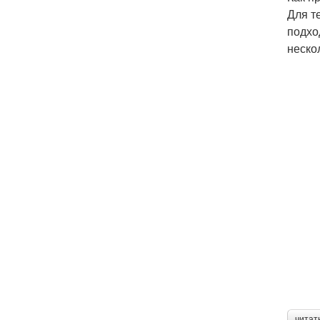
Для т
подхо
неско
читат