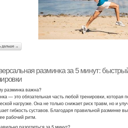
ь дальше →
версальная разминка за 5 минут: быстры
нировки
у разминка важна?
нка — это обязательная часть любой тренировки, которая п
еской нагрузке. Она не только снижает риск травм, но и у
ает гибкость суставов. Благодаря правильной разминке в
ее рабочий ритм.
равильно разогреться за 5 минут?