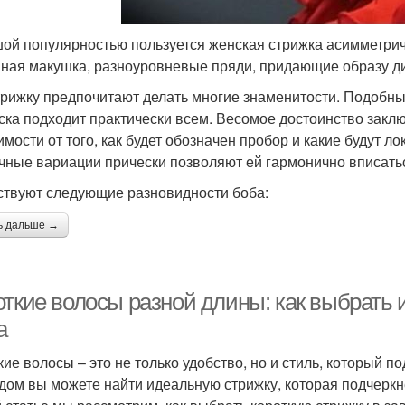
ой популярностью пользуется женская стрижка асимметрич
ная макушка, разноуровневые пряди, придающие образу д
трижку предпочитают делать многие знаменитости. Подобны
ска подходит практически всем. Весомое достоинство заключ
мости от того, как будет обозначен пробор и какие будут ло
чные вариации прически позволяют ей гармонично вписатьс
твуют следующие разновидности боба:
ь дальше →
откие волосы разной длины: как выбрать
а
кие волосы – это не только удобство, но и стиль, который 
дом вы можете найти идеальную стрижку, которая подчеркн