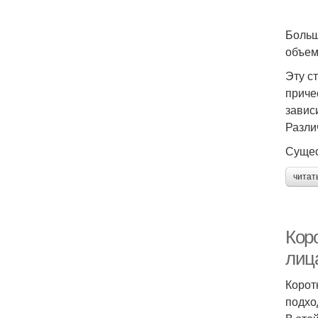
Больш
объем
Эту с
приче
зависи
Разли
Сущес
читат
Кор
лиц
Корот
подхо