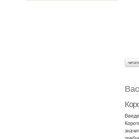
читат
Вас
Коро
Введ
Корот
значи
требу