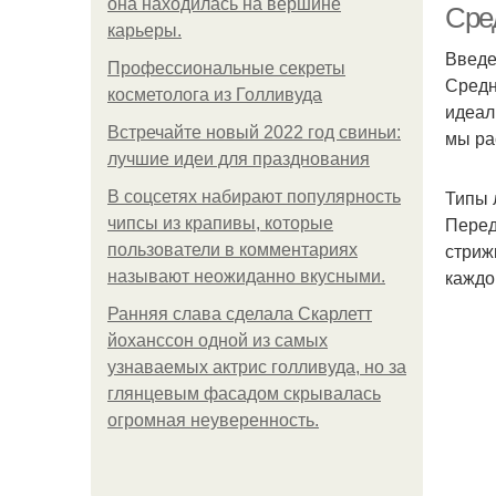
она находилась на вершине
Сре
карьеры.
Введ
Профессиональные секреты
Средн
косметолога из Голливуда
идеал
Встречайте новый 2022 год свиньи:
мы ра
лучшие идеи для празднования
Типы 
В соцсетях набирают популярность
Перед
чипсы из крапивы, которые
стриж
пользователи в комментариях
каждог
называют неожиданно вкусными.
Ранняя слава сделала Скарлетт
йоханссон одной из самых
узнаваемых актрис голливуда, но за
глянцевым фасадом скрывалась
огромная неуверенность.