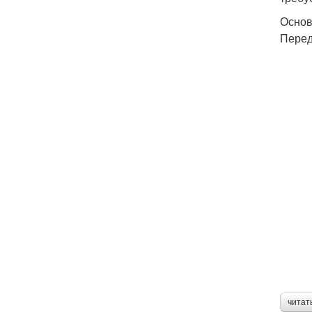
Основ
Перед
читат