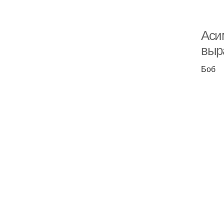
Аси
выр
Боб