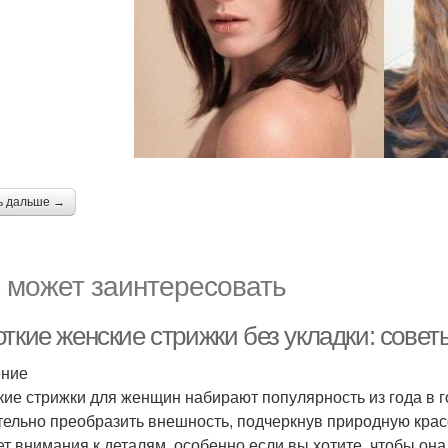
ь дальше →
 может заинтересовать
ткие женские стрижки без укладки: совет
ение
кие стрижки для женщин набирают популярность из года в го
тельно преобразить внешность, подчеркнув природную кра
ет внимания к деталям, особенно если вы хотите, чтобы она