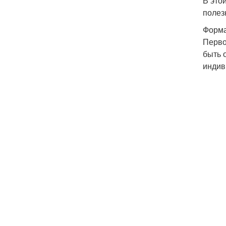
В это
полез
Форма
Перво
быть 
индив