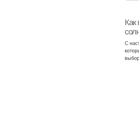
Как
сол
С нас
котор
выбор