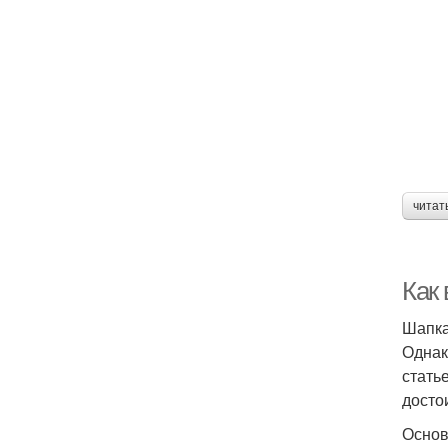
читат
Как
Шапка
Однак
стать
досто
Основ