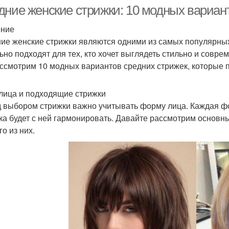
дние женские стрижки: 10 модных вариан
ение
ие женские стрижки являются одними из самых популярны
аболевания по лицу
Лица в физиогномике
Диа
ьно подходят для тех, кто хочет выглядеть стильно и соврем
ссмотрим 10 модных вариантов средних стрижек, которые п
лица и подходящие стрижки
 выбором стрижки важно учитывать форму лица. Каждая фо
ка будет с ней гармонировать. Давайте рассмотрим основн
о из них.