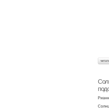
читат
Сол
под
Риан
Солнц