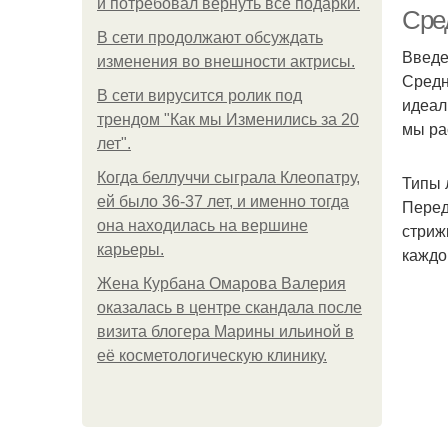
и потребовал вернуть все подарки.
Сре
В сети продолжают обсуждать
Введ
изменения во внешности актрисы.
Средн
В сети вирусится ролик под
З
идеал
трендом "Как мы Изменились за 20
мы ра
лет".
Когда беллуччи сыграла Клеопатру,
Типы 
ей было 36-37 лет, и именно тогда
Перед
она находилась на вершине
стриж
карьеры.
каждог
Жена Курбана Омарова Валерия
оказалась в центре скандала после
визита блогера Марины ильиной в
её косметологическую клинику.