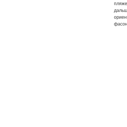
пляже
дальш
ориен
фасон