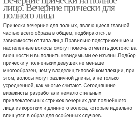
лицо. Вечерние прически для
волосы
лица
полного лица
Прически вечерние для полных, являющиеся главной
Прически для полных
частью всего образа в общем, подбираются, в
Локоны на полное лицо
женщин
зависимости от типа лица.Правильно подстриженные и
настеленные волосы смогут помочь отметить достоиства
внешности и выполнить невидимыми ее изъяны.Подбор
прически у полненьких девушек не меньше
многообразен, чем у владелиц типовой комплекции, при
этом, волосы могут различной длины, а не только
усредненной, как многие считают. Сегодняшние
визажисты разработали немало стильных
привлекательных стрижек вечерних для полнейшего
лица из коротких и длинного волоса, которые идеально
впишутся в образ для особенных случаев.