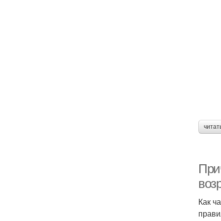
читат
При
воз
Как ч
прави