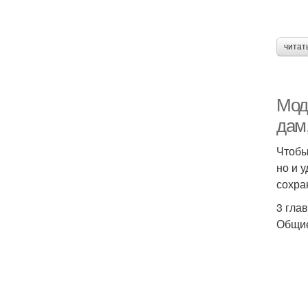
читат
Мод
дам
Чтобы
но и 
сохра
3 гла
Общие