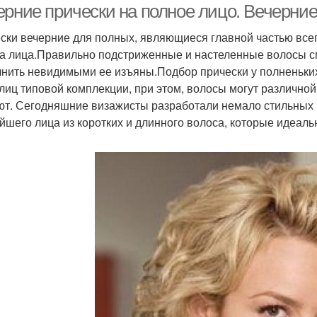
ерние прически на полное лицо. Вечерние
ски вечерние для полных, являющиеся главной частью всег
па лица.Правильно подстриженные и настеленные волосы см
нить невидимыми ее изъяны.Подбор прически у полненьких
лиц типовой комплекции, при этом, волосы могут различной 
ют. Сегодняшние визажисты разработали немало стильных 
йшего лица из коротких и длинного волоса, которые идеаль