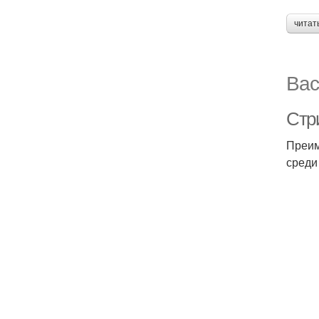
читат
Вас
Стри
Преим
среди