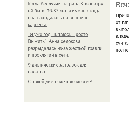
Веч
Когда беллуччи сыграла Клеопатру,
ей было 36-37 лет, и именно тогда
Приче
она находилась на вершине
от ти
карьеры.
выпол
"Я уже год Пытаюсь Просто
владе
Выжить": Анна седокова
счита
разрыдалась из-за жесткой травли
полне
и проклятий в сети.
9 диетических заправок для
салатов.
О такой диете мечтаю многие!