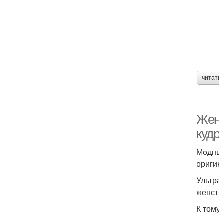
читат
Жен
куд
Модны
ориги
Ультр
женст
К том