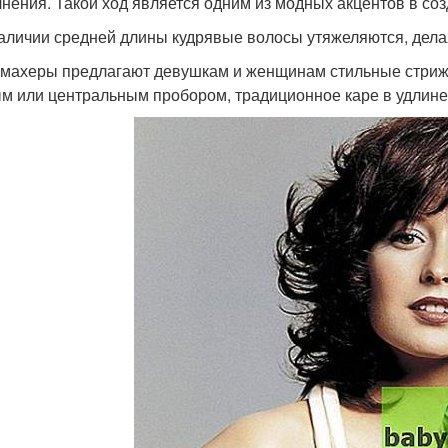
нения. Такой ход является одним из модных акцентов в со
аличии средней длины кудрявые волосы утяжеляются, дел
махеры предлагают девушкам и женщинам стильные стриж
ым или центральным пробором, традиционное каре в удлин