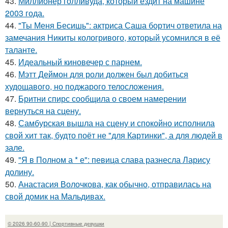
43.
Миллионер голливуда, который ездит на машине
2003 года.
44.
"Ты Меня Бесишь": актриса Саша бортич ответила на
замечания Никиты кологривого, который усомнился в её
таланте.
45.
Идеальный киновечер с парнем.
46.
Мэтт Деймон для роли должен был добиться
худощавого, но поджарого телосложения.
47.
Бритни спирс сообщила о своем намерении
вернуться на сцену.
48.
Самбурская вышла на сцену и спокойно исполнила
свой хит так, будто поёт не "для Картинки", а для людей в
зале.
49.
"Я в Полном а * е": певица слава разнесла Ларису
долину.
50.
Анастасия Волочкова, как обычно, отправилась на
свой домик на Мальдивах.
© 2026 90-60-90 | Спортивные девушки