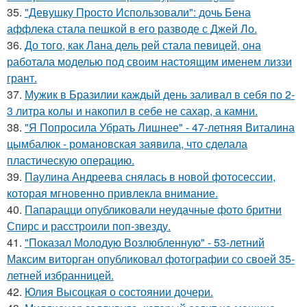
35.
"Девушку Просто Использовали": дочь Бена
аффлека стала пешкой в его разводе с Джей Ло.
36.
До того, как Лана дель рей стала певицей, она
работала моделью под своим настоящим именем лиззи
грант.
37.
Мужик в Бразилии каждый день заливал в себя по 2-
3 литра колы и накопил в себе не сахар, а камни.
38.
"Я Попросила Убрать Лишнее" - 47-летняя Виталина
цымбалюк - романовская заявила, что сделала
пластическую операцию.
39.
Паулина Андреева снялась в новой фотосессии,
которая мгновенно привлекла внимание.
40.
Папарацци опубликовали неудачные фото бритни
Спирс и расстроили поп-звезду.
41.
"Показал Молодую Возлюбленную" - 53-летний
Максим виторган опубликовал фотографии со своей 35-
летней избранницей.
42.
Юлия Высоцкая о состоянии дочери.