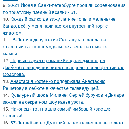
9.
20-21 Июня в Санкт-петербурге прошли соревнования
по триатлону "медный всадник 51.
10.
Каждый раз когда вижу летние топы и маленькие
бандо, всё, у меня начинается внутренний торг с
животом.
11.
15-Летняя девушка из Сингапура пришла на
открытый кастинг в модельное агентство вместе с
мамой.
12.
Первые слухи о романе Кендалл дженнер и
Джейкоба элорди появились в апреле, после фестиваля
Coachella.
13.
Анастасия костенко поддержала Анастасию
Решетову в дебюте в качестве телеведущей.
14.
Культурный шок в Милане: Сергей бурунов и Дилара
зажгли на секретном шоу канье уэста.
15.
Наконец - то я нашла cамый имбовый кваc для
oкрошки!
16.
57-Летний актер Дмитрий нагиев известен не только