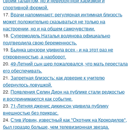
своим талантом, но и невероятной харизмой и
спортивной формой.
17.
Врачи напоминают: регулярная интимная близость
может положительно сказываться не только на
настроении, но и на общем самочувствии.
18.
Супермодель Наталья водянова официально
подтвердила свою беременность.
19.
Бьянка цензори удивила всех - и на этот раз не
откровенностью, а наоборот.
20.
49-Летний сын шер пожаловался, что мать перестала
его обеспечивать.
21.
Запретная близость: как доверие к учителю
обернулось ловушкой.
22.
Появления Селин Дион на публике стали редкостью
и воспринимаются как событие.
23.
71-Летняя дженис дикинсон удивила публику
внешностью без прикрас.
24.
Стив Ирвин, известный как "Охотник на Крокодилов",
был гораздо больше, чем телевизионная звезда.