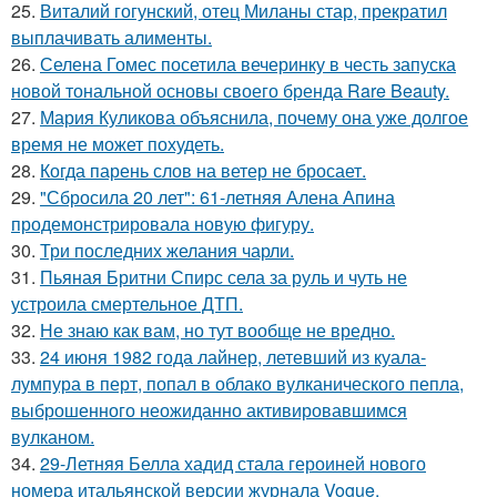
25.
Виталий гогунский, отец Миланы стар, прекратил
выплачивать алименты.
26.
Селена Гомес посетила вечеринку в честь запуска
новой тональной основы своего бренда Rare Beauty.
27.
Мария Куликова объяснила, почему она уже долгое
время не может похудеть.
28.
Когда парень слов на ветер не бросает.
29.
"Сбросила 20 лет": 61-летняя Алена Апина
продемонстрировала новую фигуру.
30.
Три последних желания чарли.
31.
Пьяная Бритни Спирс села за руль и чуть не
устроила смертельное ДТП.
32.
Не знаю как вам, но тут вообще не вредно.
33.
24 июня 1982 года лайнер, летевший из куала-
лумпура в перт, попал в облако вулканического пепла,
выброшенного неожиданно активировавшимся
вулканом.
34.
29-Летняя Белла хадид стала героиней нового
номера итальянской версии журнала Vogue.