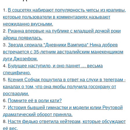
1.
В соцсетях набирают популярность чипсы из крапивы,
которые пользователи в комментариях называют
неожиданно вкусными.
2.
Рианна впервые на публике с младшей дочкой роки
айриш появилась.
3.
Звeздa сериала "Дневники Вампира" Нина добрев
встречается с 35-летним австралийским манекенщиком
дуги Джозефом.
4.
Будущее наступило, и оно пахнет … весьма
специфично.
5.
Ксения Собчак пошутила в ответ на слухи в телеграм -
каналах о том, что она якобы получила госохрану от
росгвардии.
6.
Помните её в роли кати?
7.
История бывшей гимнастки и модели юлии Реутовой
драматический оборот приняла.
8.
Настя федько ответила хейтерам, которые обсуждают
её вес.