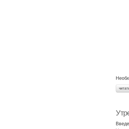
Необх
читат
Утре
Введ