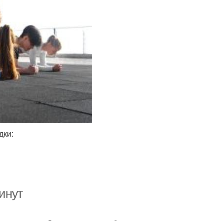
дки:
минут