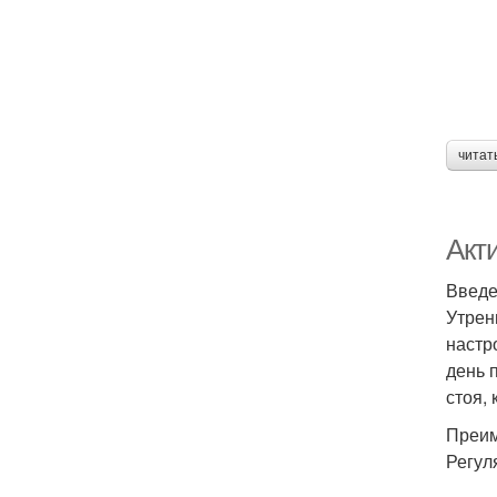
читат
Акт
Введ
Утрен
настр
день 
стоя,
Преим
Регул