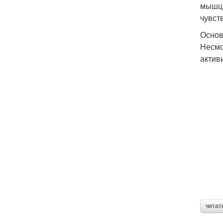
мышц,
чувст
Основ
Несмо
актив
читат