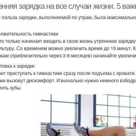
енняя зарядка на все случаи жизни. 5 ва
 польза зарядки, выполняемой по утрам, была максимальн
Домашний зарядка
Бодрящий зарядка
лжительность гимнастики
кто только начинает вводить в свою жизнь утреннюю зарядк
льтуру. Со временем можно увеличить время до 15 минут. К
зкам (приблизительно через 3-6 месяцев) начинайте увеличи
товка к зарядке
оит приступать к гимнастике сразу после подъема с кровати
зки вызовут дискомфорт. Изначально нужно немного взбодри
тить зубы.