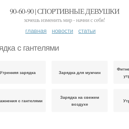
90-60-90 | СПОРТИВНЫЕ ДЕВУШКИ
хочешь изменить мир - начни с себя!
главная
новости
статьи
ядка с гантелями
Фитне
Утренняя зарядка
Зарядка для мужчин
ут
Зарядка на свежем
ажнения с гантелями
Ут
воздухе
ыпады с гантелями
Зарядка по утрам
Еже