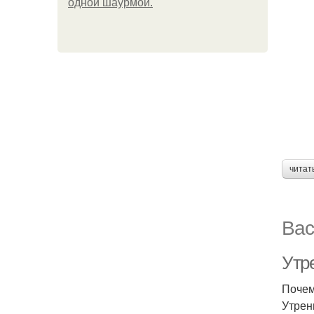
одной шаурмой.
читат
Вас
Утре
Почем
Утрен