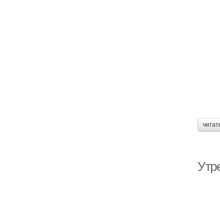
читат
Утр