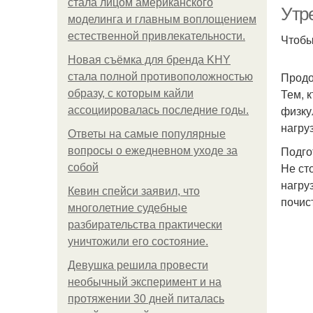
стала лицом американского
Утр
моделинга и главным воплощением
естественной привлекательности.
Чтобы
Новая съёмка для бренда KHY
Продо
стала полной противоположностью
Тем, 
образу, с которым кайли
физку
ассоциировалась последние годы.
нагру
Ответы на самые популярные
Подго
вопросы о ежедневном уходе за
Не ст
собой
нагру
Кевин спейси заявил, что
почис
многолетние судебные
разбирательства практически
уничтожили его состояние.
Девушка решила провести
необычный эксперимент и на
протяжении 30 дней питалась