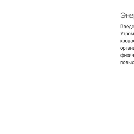
Энер
Введе
Утром
крово
орган
физич
повыс