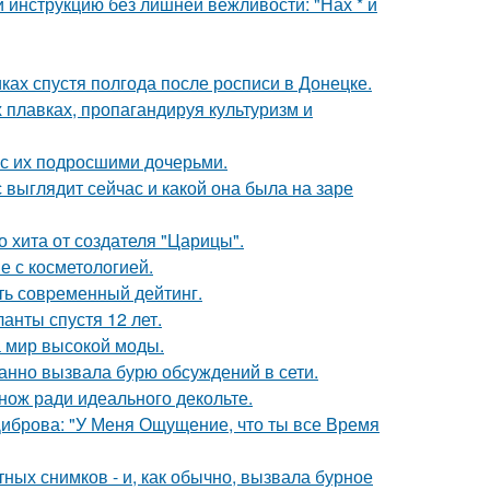
 инструкцию без лишней вежливости: "Нах * й
ках спустя полгода после росписи в Донецке.
 плавках, пропагандируя культуризм и
 с их подросшими дочерьми.
с выглядит сейчас и какой она была на заре
 хита от создателя "Царицы".
е с косметологией.
ть совpеменный дейтинг.
анты спустя 12 лет.
 мир высокой моды.
анно вызвала бурю обсуждений в сети.
нож ради идеального декольте.
Диброва: "У Меня Ощущение, что ты все Время
ых снимков - и, как обычно, вызвала бурное