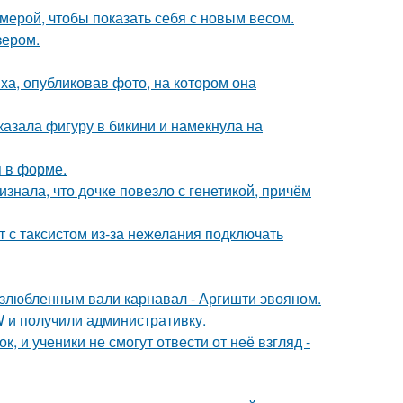
амерой, чтобы показать себя с новым весом.
зером.
а, опубликовав фото, на котором она
азала фигуру в бикини и намекнула на
я в форме.
знала, что дочке повезло с генетикой, причём
т с таксистом из-за нежелания подключать
озлюбленным вали карнавал - Аргишти эвояном.
 и получили административку.
, и ученики не смогут отвести от неё взгляд -