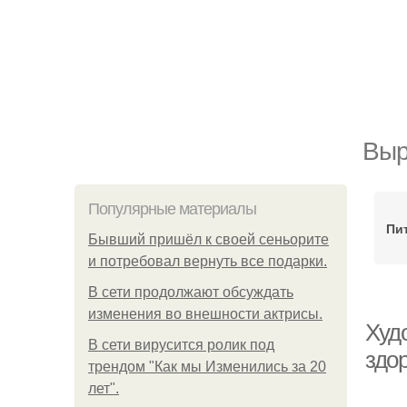
Выр
Популярные материалы
Пи
Бывший пришёл к своей сеньорите
и потребовал вернуть все подарки.
В сети продолжают обсуждать
изменения во внешности актрисы.
Худ
В сети вирусится ролик под
здо
трендом "Как мы Изменились за 20
лет".