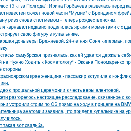
люс 13 кг за Полгода": Ирина Горбачева разделась перед к
ал известен сюжет новой части "Мумии" с Бренданом фрей
ану ривз снова стал мемом - теперь рождественским.
ля карнавал недавно поделилась яркими моментами с отдых
стрирует свою фигуру в купальнике.
аршая дочь веры Брежневой, 24-летняя Соня киперман, пок
вку.
стасья самубрская призналась, как ей удается держать себ
й не Нужно Ходить к Косметологу" - Оксана Пономаренко при
её стороны.
красноярском крае женщина - пассажир вступила в конфлик
ики.
део с прощальной церемонии в честь веры алентовой.
сети разгорелось настоящее расследование, связанное с в
рни устроили стрим по CS прямо на ходу в прицепе на BMW
ительница анатомии заявила, что придет в купальнике на урок
случилось.
т такая вот свадьба.