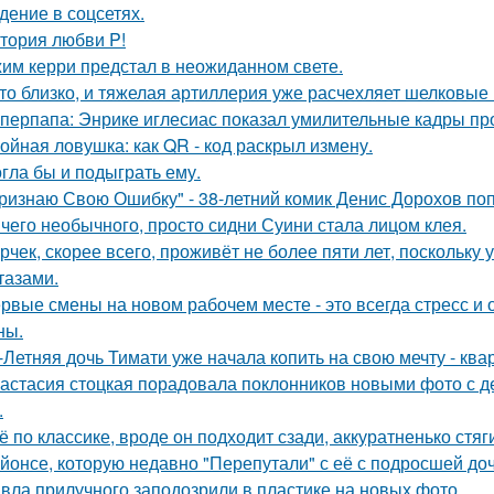
дение в соцсетях.
тория любви P!
им керри предстал в неожиданном свете.
то близко, и тяжелая артиллерия уже расчехляет шелковые 
перпапа: Энрике иглесиас показал умилительные кадры пр
ойная ловушка: как QR - код раскрыл измену.
гла бы и подыграть ему.
ризнаю Свою Ошибку" - 38-летний комик Денис Дорохов по
чего необычного, просто сидни Суини стала лицом клея.
рчек, скорее всего, проживёт не более пяти лет, поскольку 
тазами.
рвые смены на новом рабочем месте - это всегда стресс и
ны.
-Летняя дочь Тимати уже начала копить на свою мечту - ква
астасия стоцкая порадовала поклонников новыми фото с де
.
ё по классике, вроде он подходит сзади, аккуратненько стя
йонсе, которую недавно "Перепутали" с её с подросшей до
вла прилучного заподозрили в пластике на новых фото.