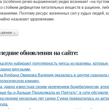
а (особенно резко выраженная) редко возникает «на пустом
со стойким дефицитом питательных веществ в рационе, ли
еваниями. Поэтому ресурс жизненных сил у худых людей, ка
чайно называют здоровяками.
ь дальше →
ледние обновления на сайте:
оцсетях набирают популярность чипсы из крапивы, которые
данно вкусными.
а Курбана Омарова Валерия оказалась в центре скандала 
тологическую клинику.
а, давно известная своим увлечением бодибилдингом, впе
чше бы и Дальше Продолжала их Прятать": в сети обсудили
последние несколько лет сидни Суини превратилась из актр
вуда.