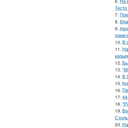
6.
На 
Тесто
7.
Пре
8.
Sha
9.
Арн
привл
10.
В 
11.
На
карье
12.
Бь
13.
"М
14.
В 
15.
Ку
16.
Пе
17.
44
18.
"Р
19.
Во
Столь
20.
На