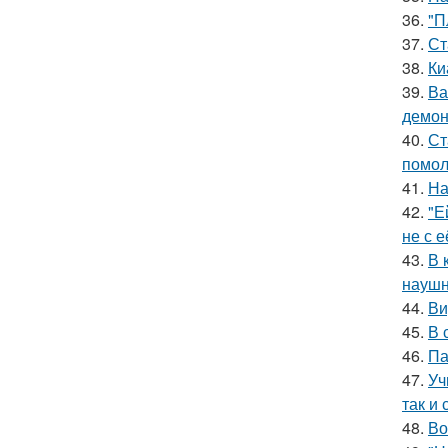
36.
"П
37.
Ст
38.
Ки
39.
Ва
демон
40.
Ст
помол
41.
На
42.
"Е
не с 
43.
В 
наушн
44.
Ви
45.
В 
46.
Па
47.
Уч
так и 
48.
Во