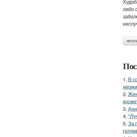
Худоб
либо 
забол
неслу
читат
Пос
1.
В с
неожи
2.
Жен
косме
3.
Анн
4.
"Лу
5.
За 
голли