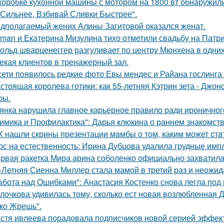
коробке кухонной машины с мотором на 1800 вт обнаружили
 Сильнее, Взбивай Сливки Быстрее".
дполагаемый жених Алины Загитовой оказался женат.
man и Екатерина Мизулина тихо отметили свадьбу на Патри
ольд шварценеггер разгуливает по центру Мюнхена в одних
екая клиентов в тренажерный зал.
сети появилось редкие фото Евы мендес и Райана гослинга
стоящая королева готики: как 55-летняя Кэтрин зета - Джон
ры.
янка нарушила главное карьерное правило ради ироничного
имика и Профилактика": Дарья клюкина о раннем знакомств
X нашли скрины презентации мaмбы о том, каким может cтa
рс на естественность: Ирина Дубцова удалила грудные импл
рвая ракетка Мира арина соболенко официально захватила
-Летняя Сиенна Миллер стала мамой в третий раз и неожид
абота над Ошибками": Анастасия Костенко снова легла под 
лочкова удивилась тому, сколько ест новая возлюбленная 
ко Жрешь".
стя ивлеева порадовала подписчиков новой серией эффектн