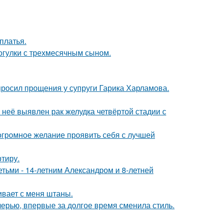
платья.
огулки с трехмесячным сыном.
просил прощения у супруги Гарика Харламова.
у неё выявлен рак желудка четвёртой стадии с
 огромное желание проявить себя с лучшей
ртиру.
тьми - 14-летним Александром и 8-летней
гивает с меня штаны.
черью, впервые за долгое время сменила стиль.