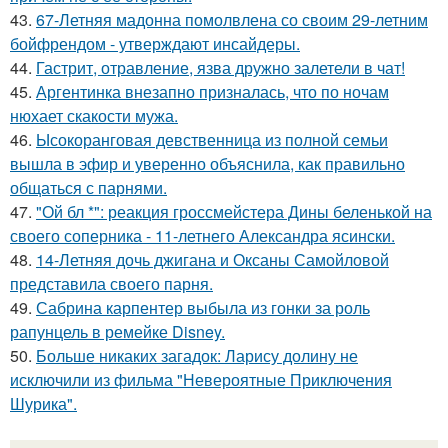
43.
67-Летняя мадонна помолвлена со своим 29-летним
бойфрендом - утверждают инсайдеры.
44.
Гастрит, отравление, язва дружно залетели в чат!
45.
Аргентинка внезапно призналась, что по ночам
нюхает скакости мужа.
46.
Ысокоранговая девственница из полной семьи
вышла в эфир и уверенно объяснила, как правильно
общаться с парнями.
47.
"Ой бл *": реакция гроссмейстера Дины беленькой на
своего соперника - 11-летнего Александра ясински.
48.
14-Летняя дочь джигана и Оксаны Самойловой
представила своего парня.
49.
Сабрина карпентер выбыла из гонки за роль
рапунцель в ремейке Disney.
50.
Больше никаких загадок: Ларису долину не
исключили из фильма "Невероятные Приключения
Шурика".