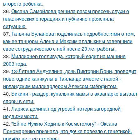
второго ребенка.
36.
Оксана Самойлова решила разом пресечь слухи о
пластических операциях и публично прояснила
ситуацию.
37.
Татьяна Буланова поделилась подробностями о том,
как ее танцоры Алена и Максим алалыкины завершили
свое сотрудничество с ней после 20 лет работы.
38.
Миллионер голливуда, который ездит на машине
2003 года.
39.
13-Летняя Анджелина, дочь Виктории Бони, проводит
новогодние каникулы в Таиланде вместе с папой -
ирландским миллиардером Алексом смёрфитом.
40.
Бикини - раздор: купальник мамы в аквапарке вызвал
споры в сети.
41.
Лариса долина под угрозой потери загородной
недвижимости.
42.
"Ей не Нужно Ходить к Косметологу" - Оксана
Пономаренко признала, что дочке повезло с генетикой,
причём не с её стороны.