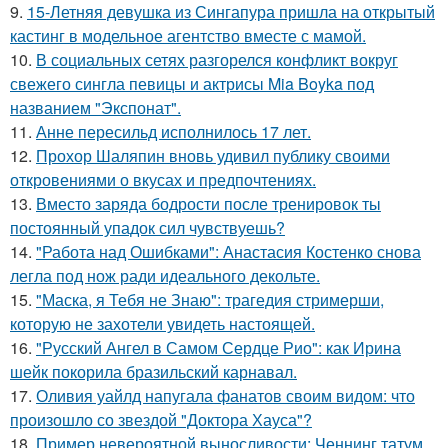
9.
15-Летняя девушка из Сингапура пришла на открытый
кастинг в модельное агентство вместе с мамой.
10.
В социальных сетях разгорелся конфликт вокруг
свежего сингла певицы и актрисы Mia Boyka под
названием "Экспонат".
11.
Анне пересильд исполнилось 17 лет.
12.
Прохор Шаляпин вновь удивил публику своими
откровениями о вкусах и предпочтениях.
13.
Вместо заряда бодрости после тренировок ты
постоянный упадок сил чувствуешь?
14.
"Работа над Ошибками": Анастасия Костенко снова
легла под нож ради идеального декольте.
15.
"Маска, я Тебя не Знаю": трагедия стримерши,
которую не захотели увидеть настоящей.
16.
"Русский Ангел в Самом Сердце Рио": как Ирина
шейк покорила бразильский карнавал.
17.
Оливия уайлд напугала фанатов своим видом: что
произошло со звездой "Доктора Хауса"?
18.
Пример невероятной выносливости: Ченнинг татум