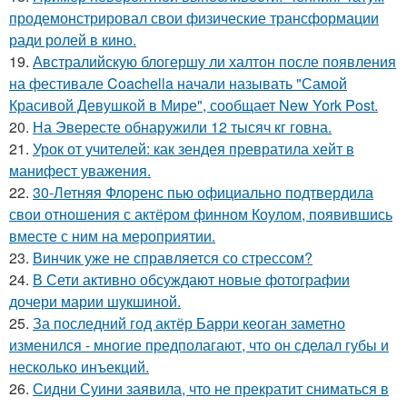
продемонстрировал свои физические трансформации
ради ролей в кино.
19.
Австралийскую блогершу ли халтон после появления
на фестивале Coachella начали называть "Самой
Красивой Девушкой в Мире", сообщает New York Post.
20.
На Эвересте обнаружили 12 тысяч кг говна.
21.
Урок от учителей: как зендея превратила хейт в
манифест уважения.
22.
30-Летняя Флоренс пью официально подтвердила
свои отношения с актёром финном Коулом, появившись
вместе с ним на мероприятии.
23.
Винчик уже не справляется со стрессом?
24.
В Сети активно обсуждают новые фотографии
дочери марии шукшиной.
25.
За последний год актёр Барри кеоган заметно
изменился - многие предполагают, что он сделал губы и
несколько инъекций.
26.
Сидни Суини заявила, что не прекратит сниматься в