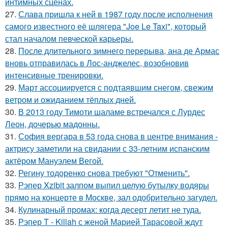
интимных сценах.
27.
Слава пришла к ней в 1987 году после исполнения
самого известного её шлягера "Joe Le Taxi", который
стал началом певческой карьеры.
28.
После длительного зимнего перерыва, ана де Армас
вновь отправилась в Лос-анджелес, возобновив
интенсивные тренировки.
29.
Март ассоциируется с подтаявшим снегом, свежим
ветром и ожиданием тёплых дней.
30.
В 2013 году Тимоти шаламе встречался с Лурдес
Леон, дочерью мадонны.
31.
София вергара в 53 года снова в центре внимания -
актрису заметили на свидании с 33-летним испанским
актёром Мануэлем Вегой.
32.
Регину тодоренко снова требуют "Отменить".
33.
Рэпер Xzibit залпом выпил целую бутылку водяры
прямо на концерте в Москве, зал одобрительно загудел.
34.
Кулинарный промах: когда десерт летит не туда.
35.
Рэпер T - Killah с женой Марией Тарасовой ждут