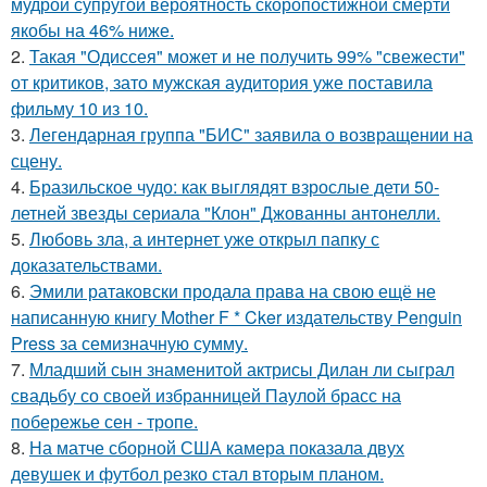
мудрой супругой вероятность скоропостижной смерти
якобы на 46% ниже.
2.
Такая "Одиссея" может и не получить 99% "свежести"
от критиков, зато мужская аудитория уже поставила
фильму 10 из 10.
3.
Легендарная группа "БИС" заявила о возвращении на
сцену.
4.
Бразильское чудо: как выглядят взрослые дети 50-
летней звезды сериала "Клон" Джованны антонелли.
5.
Любовь зла, а интернет уже открыл папку с
доказательствами.
6.
Эмили ратаковски продала права на свою ещё не
написанную книгу Mother F * Cker издательству Penguin
Press за семизначную сумму.
7.
Младший сын знаменитой актрисы Дилан ли сыграл
свадьбу со своей избранницей Паулой брасс на
побережье сен - тропе.
8.
На матче сборной США камера показала двух
девушек и футбол резко стал вторым планом.