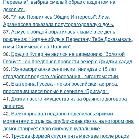
Перевала", выбрав смелый образ с акцентом на
декольте.
36.
"У нас Появились Общие Интересы": Лиза
Арзамасова показала полуторагодовалую дочь.
37.
Асмус с обидой обратилась к маме в ее день
рождения: "Когда-нибудь я Перестану Тебе Доказывать,
и мы Обнимемся на Полную".
38.
Брэдли Купер не явился на церемонию "Золотой
Глобус" - он предпочёл провести вечер с Джиджи хадид.
39.
Южноафриканка сенетисив гининдза с 15 лет
страдает от редкого заболевания - гигантомастии.
40.
Екатерина Гусева - яркая российская актриса,
прославившаяся ролью в сериале "Бригада".
41.
Джиган всего имущества из-за брачного договора
лишится.
42.
Валя карнавал недавно поделилась яркими
моментами с отдыха, опубликовав фото, на котором она
демонстрирует свою фигуру в купальнике.
43.
Трусова формой спустя пять месяцев после родов