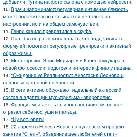
добавили Путина на фото салона с помощью нейросети.
10.
Врачи напоминают: регулярная интимная близость
может положительно сказываться не только на
настроении, но и на общем самочувствии.
11.
Генри кавилл превратился в скуфа.
12.
Dua Lipa не раз признавалась, что поддерживать
форму ей помогают регулярные тренировки и активный
образ жизни.
13.
Мега горячие Эрин Мориарти и Карен фукухара, в
новой фотосессии, подогрели интерес к финалу пацаны.
14.
"Ожидание vs Реальность": Анастасия Леонова и
вопрос искаженной внешности.
15.
В сети активно обсуждают идеальный актерский
состав в адаптации мультфильма - звереполис.
16.
Француз мечтает стать инопланетянином: он уже
отрезал себе нос, уши и пальцы.
17.
"Ну вот, опять!
18.
22 апреля в Fitness House на пулковском прошло
занятие "Степ+", объединившее любителей степ -