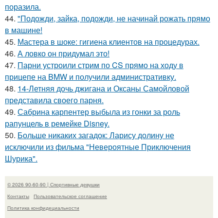
поразила.
44.
"Подожди, зайка, подожди, не начинай рожать прямо
в машине!
45.
Мастера в шоке: гигиена клиентов на процедурах.
46.
А ловко он придумал это!
47.
Парни устроили стрим по CS прямо на ходу в
прицепе на BMW и получили административку.
48.
14-Летняя дочь джигана и Оксаны Самойловой
представила своего парня.
49.
Сабрина карпентер выбыла из гонки за роль
рапунцель в ремейке Disney.
50.
Больше никаких загадок: Ларису долину не
исключили из фильма "Невероятные Приключения
Шурика".
© 2026 90-60-90 | Спортивные девушки
Контакты
Пользовательское соглашение
Политика конфидециальности