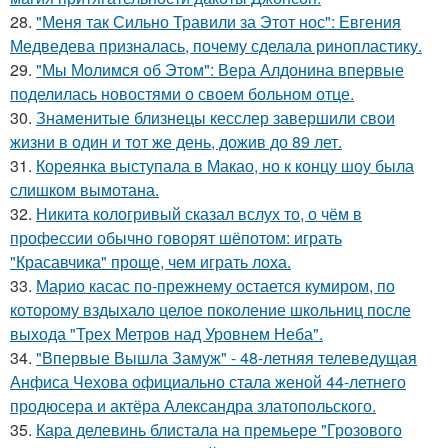
28.
"Меня так Сильно Травили за Этот нос": Евгения
Медведева призналась, почему сделала ринопластику.
29.
"Мы Молимся об Этом": Вера Алдонина впервые
поделилась новостями о своем больном отце.
30.
Знаменитые близнецы кесслер завершили свои
жизни в один и тот же день, дожив до 89 лет.
31.
Кореянка выступала в Макао, но к концу шоу была
слишком вымотана.
32.
Никита кологривый сказал вслух то, о чём в
профессии обычно говорят шёпотом: играть
"Красавчика" проще, чем играть лоха.
33.
Марио касас по-прежнему остается кумиром, по
которому вздыхало целое поколение школьниц после
выхода "Трех Метров над Уровнем Неба".
34.
"Впервые Вышла Замуж" - 48-летняя телеведущая
Анфиса Чехова официально стала женой 44-летнего
продюсера и актёра Александра златопольского.
35.
Кара делевинь блистала на премьере "Грозового