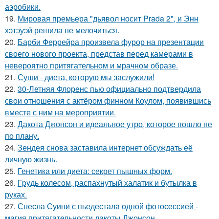
аэробики.
19.
Мировая премьера "дьявол носит Prada 2", и Энн
хэтэуэй решила не мелочиться.
20.
Барби Феррейра произвела фурор на презентации
своего нового проекта, представ перед камерами в
невероятно притягательном и мрачном образе.
21.
Суши - диета, которую мы заслужили!
22.
30-Летняя Флоренс пью официально подтвердила
свои отношения с актёром финном Коулом, появившись
вместе с ним на мероприятии.
23.
Дакота Джонсон и идеальное утро, которое пошло не
по плану.
24.
Зендея снова заставила интернет обсуждать её
личную жизнь.
25.
Генетика или диета: секрет пышных форм.
26.
Гpyдь колесом, распахнутый халатик и бутылка в
руках.
27.
Снесла Суини с пьедестала одной фотосессией -
магия притягательности дакоты Джонсон.