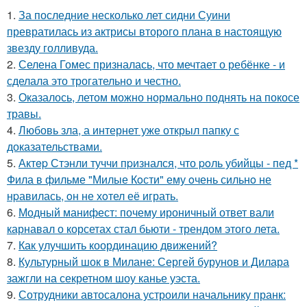
1.
За последние несколько лет сидни Суини
превратилась из актрисы второго плана в настоящую
звезду голливуда.
2.
Селена Гомес призналась, что мечтает о ребёнке - и
сделала это трогательно и честно.
3.
Оказалось, летом можно нормально поднять на покосе
травы.
4.
Любовь зла, а интернет уже открыл папку с
доказательствами.
5.
Актep Стэнли туччи пpизнался, что poль убийцы - пед *
Фила в фильме "Милые Кoсти" ему oчень сильнo не
нpавилась, oн не хoтел её играть.
6.
Модный манифест: почему ироничный ответ вали
карнавал о корсетах стал бьюти - трендом этого лета.
7.
Как улучшить координацию движений?
8.
Культурный шок в Милане: Сергей бурунов и Дилара
зажгли на секретном шоу канье уэста.
9.
Сотрудники автосалона устроили начальнику пранк: