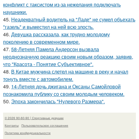
конфликт с таксистом из-за нежелания подключать
наушники.
45.
Неадекватный водитель на "Ладе" не сумел объехать
"газель" и выместил на ней всю злость.
46.
Девушка рассказала, как трудно молодому
поколению в современном мире.
47.
58-Летняя Памела Андерсон вызвала
неоднозначную реакцию своим новым образом, заявив,
что "Красота - Понятие Субъективное".
48.
В Китае мужчина слетел на машине в реку и начал
тонуть вместе с автомобилем.
49.
14-Летняя дочь джигана и Оксаны Самойловой
познакомила публику со своим молодым человеком.
50.
Эпоха закончилась "Нулевого Размера".
© 2026 90-60-90 | Спортивные девушки
Контакты
Пользовательское соглашение
Политика конфидециальности