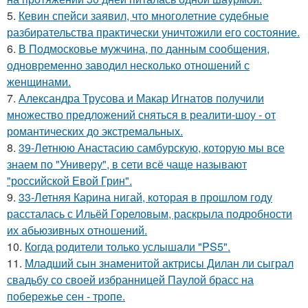
5.
Кевин спейси заявил, что многолетние судебные
разбирательства практически уничтожили его состояние.
6.
В Подмосковье мужчина, по данным сообщения,
одновременно заводил несколько отношений с
женщинами.
7.
Александра Трусова и Макар Игнатов получили
множество предложений сняться в реалити-шоу - от
романтических до экстремальных.
8.
39-Летнюю Анастасию самбурскую, которую мы все
знаем по "Универу", в сети всё чаще называют
"российской Евой Грин".
9.
33-Летняя Карина нигай, которая в прошлом году
рассталась с Ильёй Гореловым, раскрыла подробности
их абьюзивных отношений.
10.
Когда родители только услышали "PS5".
11.
Младший сын знаменитой актрисы Дилан ли сыграл
свадьбу со своей избранницей Паулой брасс на
побережье сен - тропе.