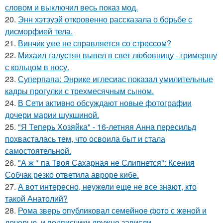
словом и выключил весь показ мод.
20.
Энн хэтэуэй откровенно рассказала о борьбе с
дисморфией тела.
21.
Винчик уже не справляется со стрессом?
22.
Михаил галустян вывел в свет любовницу - гримершу
с кольцом в носу.
23.
Суперпапа: Энрике иглесиас показал умилительные
кадры прогулки с трехмесячным сыном.
24.
В Сети активно обсуждают новые фотографии
дочери марии шукшиной.
25.
"Я Теперь Хозяйка" - 16-летняя Анна пересильд
похвасталась тем, что освоила быт и стала
самостоятельной.
26.
"А ж * па Твоя Сахарная не Слипнется": Ксения
Собчак резко ответила авроре кибе.
27.
А вот интересно, неужели еще не все знают, кто
такой Анатолий?
28.
Рома зверь опубликовал семейное фото с женой и
дочерью, и подписчики дружно зависли.