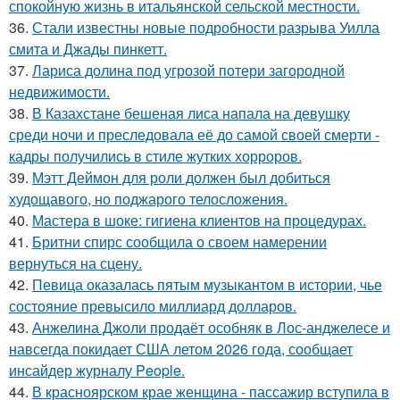
спокойную жизнь в итальянской сельской местности.
36.
Стали известны новые подробности разрыва Уилла
смита и Джады пинкетт.
37.
Лариса долина под угрозой потери загородной
недвижимости.
38.
В Казахстане бешеная лиса напала на девушку
среди ночи и преследовала её до самой своей смерти -
кадры получились в стиле жутких хорроров.
39.
Мэтт Деймон для роли должен был добиться
худощавого, но поджарого телосложения.
40.
Мастера в шоке: гигиена клиентов на процедурах.
41.
Бритни спирс сообщила о своем намерении
вернуться на сцену.
42.
Певица оказалась пятым музыкантом в истории, чье
состояние превысило миллиард долларов.
43.
Анжелина Джоли продаёт особняк в Лос-анджелесе и
навсегда покидает США летом 2026 года, сообщает
инсайдер журналу People.
44.
В красноярском крае женщина - пассажир вступила в