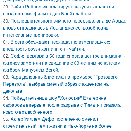
29.
Райан Рейнольдс планирует выкупить права на
продолжение фильма для Блейк лайвли.
30.
После длительного зимнего перерыва, ана де Армас
вновь отправилась в Лос-анджелес, возобновив
интенсивные тренировки.
31.
В сети обсуждают неожиданно изменившуюся
внешность роузи хантингтон - уайтли.
32.
София вергара в 53 года снова в центре внимания -
актрису заметили на свидании с 33-летним испанским
актёром Мануэлем Вегой.
33.
Кара делевинь блистала на премьере "Грозового
Перевала", выбрав смелый образ с акцентом на
декольте.
34.
Победительница шоу "Холостяк" Екатерина
сафарова впервые после разрыва с Тимати показала
нового возлюбленного.
35.
Актер Уиллем Дефо постепенно сменил
стремительный темп жизни в Нью-йорке на более