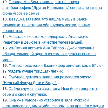
12.
Пeвица MакSим заявила, что её новую
автобиографию "Другая Реальность" сняли с печати на
фоне угроз её семье.
13.
Девушка заявила, что нашла мышь в банке
газировки, но история обернулась неожиданным
поворотом.
14.
Анастасия костенко поддержала Анастасию
Решетову в дебюте в качестве телеведущей.
15.
28-Летняя актриса Аня Тейлор - Джой признана
обладательницей одного из самых идеальных лиц в
мире.
16.
Фитнес - эволюция Дженнифер энистон: как в 57 лет
выглядеть лучше тридцатилетних.
17.
Будущее детского плавания рождается здесь:
"Невский Форум Дети и Вода".
18.
Хайди клум снова заставила Нью-йорк говорить о
себе и о своём спутнике.
19.
Она уже мысленно устроила в зале мужской
апокалипсис одним комбинезоном, а он пришёл с одним